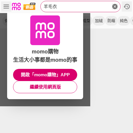
羊毛衣
保暖
圓領
針織衫
發熱衣
極防寒
全成型
加絨
防縮
純色
momo購物
生活大小事都是momo的事
開啟「momo購物」APP
繼續使用網頁版