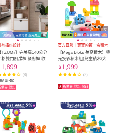
附有插座設計
官方直營｜寶寶的第一盒積木
【TZUMii】完美高140公分
【Mega Bloks 美高積木】聲
二格雙門廚房櫃 餐廚櫃 收納
光投影積木組(兒童積木/大積
櫃 電器櫃(廚櫃 廚房收納櫃
木/學習積木/創意DIY拚搭/男
1,899
1,999
碗盤櫃)
孩玩具/女孩玩具)
(8)
(2)
總銷量>50
速
折價券
登記
贈品
折價券
登記