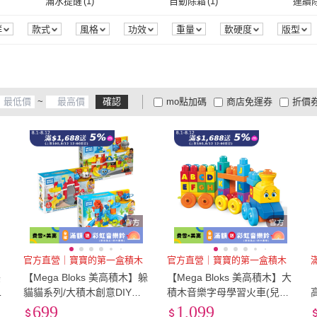
2XL
(
9
)
3XL
(
4
)
4XL
(
滿水提醒
(
1
)
自動除霜
(
1
)
連續
倫比亞
(
1
)
ANGEL
(
2
)
JS 嚴選
(
1
)
米蘭精品
(
5
)
ASSARI
(
1
)
睡芝
2XL
(
9
)
3XL
(
4
)
EU35
(
16
)
EU36
(
16
)
EU37
滿水提醒
(
1
)
自動除霜
(
1
)
群
款式
風格
功效
重量
軟硬度
版型
裝組合
認證
旅遊
保固期
效能
罩杯
商
米蘭精品
(
5
)
ASSARI
(
1
)
momoBOOK
(
1
)
SuperWands
(
1
)
Kinlo
EU35
(
16
)
EU36
(
16
)
EU41
(
4
)
EU42
(
3
)
EU43
momoBOOK
(
1
)
SuperWands
(
1
)
Jpqueen
(
2
)
RJ New York
(
4
)
Mol
EU41
(
4
)
EU42
(
3
)
24腰(61公分)
(
3
)
25腰(64公分)
(
3
)
26腰(
~
確認
mo點加碼
商店免運券
折價
i
(
2
)
Jpqueen
(
2
)
RJ New York
(
4
)
斗城
(
2
)
aimerfeel
(
2
)
Very Buy 非常勸敗
(
2
)
WOO
3
)
24腰(61公分)
(
3
)
25腰(64公分)
(
3
)
30腰(76公分)
(
9
)
31腰(79公分)
(
7
)
32腰(
大家電安心配
大家電快配
商
低溫宅配
定期配/分次配
貨
玩具反斗城
(
2
)
aimerfeel
(
2
)
Very Buy 非常勸敗
(
2
)
8
)
30腰(76公分)
(
9
)
31腰(79公分)
(
7
)
36腰(91公分)
(
3
)
37腰(94公分)
(
3
)
38腰(
4
及以上
3
及以上
2
及
3
)
36腰(91公分)
(
3
)
37腰(94公分)
(
3
)
US5
(
1
)
US6
(
1
)
US7
(
US5
(
1
)
US6
(
1
)
US11
(
1
)
US12
(
1
)
US13
US11
(
1
)
US12
(
1
)
23.5cm
(
1
)
24cm
(
1
)
24.5
23.5cm
(
1
)
24cm
(
1
)
26.5cm
(
1
)
65
(
1
)
70
(
1
)
官方直營｜寶寶的第一盒積木
官方直營｜寶寶的第一盒積木
美
【Mega Bloks 美高積木】躲
【Mega Bloks 美高積木】大
26.5cm
(
1
)
65
(
1
)
寬90cm-119cm
(
1
)
單人加大3.5尺
(
1
)
雙人
(
限
貓貓系列/大積木創意DIY拚
積木音樂字母學習火車(兒童
搭(3款任選/兒童積木/48塊積
積木/學習積木/創意DIY拚搭)
699
1,099
(
2
)
寬90cm-119cm
(
1
)
單人加大3.5尺
(
1
)