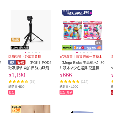
免運券
想拍就拍，外出無負擔
官方直營｜寶寶的第一盒積木
美
【POK】POD2
【Mega Bloks 美高積木】80
大
磁吸腳架 自拍桿 強力吸附 3
片積木袋(2色選擇/兒童積木/
60度旋轉不設限 1.5m完美高
大積木/學習積木/創意DIY拚
1,190
666
度 藍牙自拍10公尺
搭/男孩玩具/女孩玩具)
(63)
(114)
總銷量>500
總銷量>1,000
登記
登記
贈品