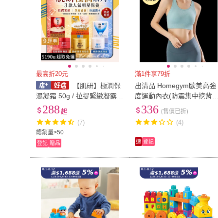
免運券
最高折20元
滿1件享79折
【肌研】極潤保
出清品 Homegym歐美高強
濕凝霜 50g / 拉提緊緻凝露 1
度運動內衣(防震集中挖背
00g / 完美高保濕多效凝露10
動內衣 瑜珈背心 無鋼圈背
288
336
起
(售價已折)
0g /補充包 80g 日初居家
小可愛)
(7)
(4)
總銷量>50
速
登記
登記
贈品