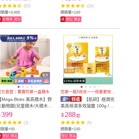
(83)
(29)
銷量>3,000
總銷量>100
速
折價券
登記
速
登記
贈品
免運券
官方直營｜寶寶的第一盒積木
完美一瓶5效合一～保養更效率！
【Mega Bloks 美高積木】野
【肌研】極潤完
生動物園(兒童積木/大積木/
美高保濕多效凝露 100g / 補
學習積木/創意DIY拚搭/男孩
充包 80g
399
288
起
玩具/女孩玩具)
(3)
(9)
總銷量>50
總銷量>100
速
登記
贈品
登記
贈品