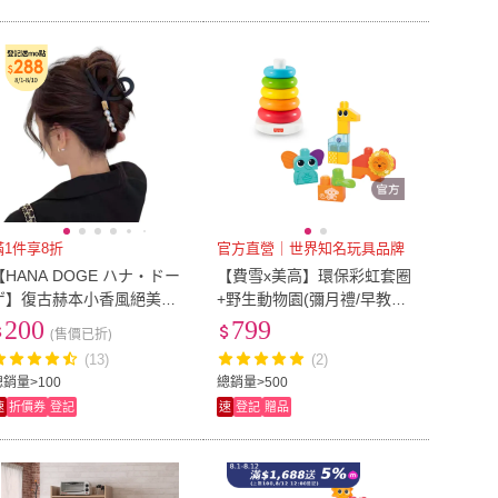
滿1件享8折
官方直營｜世界知名玩具品牌
【HANA DOGE ハナ・ドー
【費雪x美高】環保彩虹套圈
ゲ】復古赫本小香風絕美高
+野生動物園(彌月禮/早教啟
質感磨砂霧面珍珠交叉鯊魚
蒙/幼兒玩具)
200
799
(售價已折)
夾髮夾(聖誕節禮物.交換禮
(13)
(2)
物)
總銷量>100
總銷量>500
速
折價券
登記
速
登記
贈品