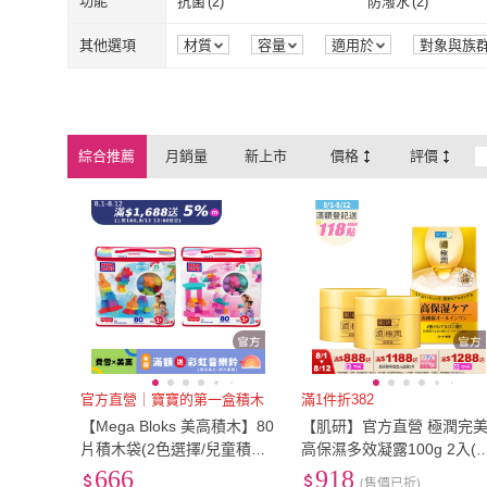
3L
(
2
)
XL
(
27
)
功能
抗菌
(
2
)
防潑水
(
2
)
ACheter
(
1
)
ALBION 艾
Sp house
(
1
)
小樂珠寶
(
3
)
3L
(
2
)
XL
(
27
)
Free
(
12
)
EU34
(
9
)
抗菌
(
2
)
防潑水
(
2
)
30M
(
1
)
無功能
(
1
)
其他選項
材質
容量
適用於
對象與族
顏色
組裝方式
品牌定位
包
Sp house
(
1
)
小樂珠寶
(
3
)
旗標
(
2
)
BBHONEY
(
2
)
Free
(
12
)
EU34
(
9
)
EU39
(
15
)
EU40
(
14
)
30M
(
1
)
無功能
(
1
)
旗標
(
2
)
BBHONEY
(
2
)
喜鴻假期
(
1
)
SeasonsBikini
(
2
)
EU39
(
15
)
EU40
(
14
)
22腰(56公分)
(
3
)
23腰(58公分)
(
3
)
綜合推薦
月銷量
新上市
價格
評價
喜鴻假期
(
1
)
SeasonsBikin
HanVo
(
2
)
ToysRUs 玩具反
22腰(56公分)
(
3
)
23腰(58公分)
(
28腰(71公分)
(
5
)
29腰(74公分)
(
8
)
HanVo
(
2
)
ToysRUs 
JMI
(
1
)
28腰(71公分)
(
5
)
29腰(74公分)
(
34腰(86公分)
(
3
)
35腰(89公分)
(
3
)
JMI
(
1
)
34腰(86公分)
(
3
)
35腰(89公分)
(
40腰(102公分)
(
2
)
US4
(
1
)
40腰(102公分)
(
2
)
US4
(
1
)
US9
(
1
)
US10
(
1
)
US9
(
1
)
US10
(
1
)
22.5cm
(
1
)
23cm
(
1
)
22.5cm
(
1
)
23cm
(
1
)
25.5cm
(
1
)
26cm
(
1
)
官方直營｜寶寶的第一盒積木
滿1件折382
【Mega Bloks 美高積木】80
【肌研】官方直營 極潤完
25.5cm
(
1
)
26cm
(
1
)
80
(
1
)
寬60cm-89cm
(
2
)
片積木袋(2色選擇/兒童積木/
高保濕多效凝露100g 2入(
大積木/學習積木/創意DIY拚
量販售)
666
918
80
(
1
)
寬60cm-89cm
(售價已折)