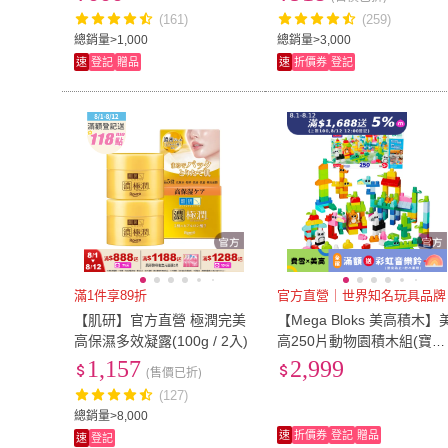
搭/男孩玩具/女孩玩具)
(161)
(259)
總銷量>1,000
總銷量>3,000
速
登記
贈品
速
折價券
登記
滿1件享89折
官方直營｜世界知名玩具品牌
【肌研】官方直營 極潤完美
【Mega Bloks 美高積木】
高保濕多效凝露(100g / 2入)
高250片動物園積木組(寶寶
安撫/嬰兒玩具/彌月禮/新生
1,157
2,999
(售價已折)
兒)
(127)
總銷量>8,000
速
折價券
登記
贈品
速
登記