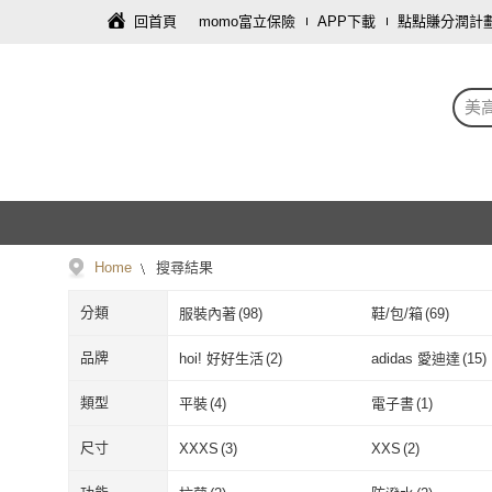
回首頁
momo富立保險
APP下載
點點賺分潤計
美
Home
搜尋結果
分類
服裝內著
(
98
)
鞋/包/箱
(
69
)
彩妝保養
(
8
)
圖書/影音
(
6
)
品牌
hoi! 好好生活
(
2
)
adidas 愛迪達
(
15
)
手機
(
2
)
食品飲料
(
2
)
hoi! 好好生活
(
2
)
adidas 愛迪達
Kotobukiya 壽屋
(
2
)
曼黛瑪璉
(
4
)
類型
平裝
(
4
)
電子書
(
1
)
按摩器材
(
1
)
園藝
(
1
)
Kotobukiya 壽屋
(
2
)
曼黛瑪璉
(
4
)
BRAPPERS
(
6
)
TZUMii
(
1
)
平裝
(
4
)
電子書
(
1
)
尺寸
XXXS
(
3
)
XXS
(
2
)
BRAPPERS
(
6
)
TZUMii
(
1
)
ACheter
(
1
)
ALBION 艾倫比亞
(
XXXS
(
3
)
XXS
(
2
)