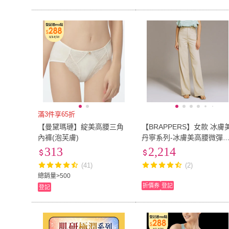
滿3件享65折
【曼黛瑪璉】綻美高腰三角
【BRAPPERS】女款 冰膚
內褲(泡芙膚)
丹寧系列-冰膚美高腰微彈
直筒褲(卡其)
313
2,214
(41)
(2)
總銷量>500
折價券
登記
登記