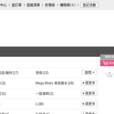
中心
查訂單
追蹤清單
折價券
購物車
登記活動
(
0
)
購物車
展開
用品/器材
(
17
)
傢俱
(
13
)
TOP
樂器
(
3
)
修繕裝潢
(
3
)
選更多
A
(
3
)
Mega Bloks 美高積木
(
28
)
食品/用品
(
1
)
生鮮低溫食品
(
1
)
PUMA
(
3
)
Mega Bloks 美高積木
(
28
)
r price 費雪
(
6
)
Roommi
(
1
)
選更多
式
(
1
)
一般濾網
(
1
)
Fisher price 費雪
(
6
)
Roommi
(
1
)
姬
(
1
)
小可生鮮
(
1
)
抽屜式
(
1
)
一般濾網
(
1
)
選更多
)
L
(
39
)
狐狸姬
(
1
)
小可生鮮
(
1
)
re
(
1
)
RHYTHM 麗聲
(
1
)
M
(
40
)
L
(
39
)