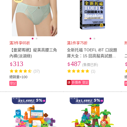
滿3件享65折
滿1件享75折
【曼黛瑪璉】綻美高腰三角
全新托福 TOEFL iBT 口說題
運
內褲(淡湖綠)
庫大全：15 回高擬真試題＋
心
完美高分模板 掌握命題趨
313
487
(售價已折)
勢、答出高分關鍵！（雙書
(37)
(1)
裝
總銷量>100
速
折價券
登記
登記