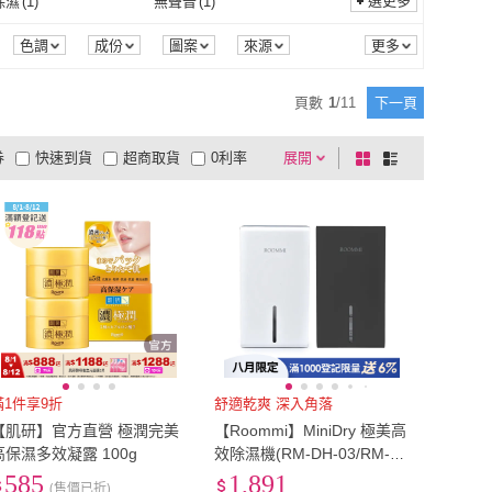
1
)
5XL
(
2
)
選更多
除濕
(
1
)
無聲音
(
1
)
MsMore
(
1
)
RHYTHM 麗聲
(
1
)
寶
(
2
)
無藏茗茶
(
2
)
4XL
(
1
)
5XL
(
2
)
(
15
)
EU38
(
15
)
連續除濕
(
1
)
無聲音
(
1
)
色調
成份
圖案
來源
品來源
季節
睡芝寶
(
2
)
無藏茗茶
(
2
)
ch Anderson
(
1
)
新銳文創
(
1
)
EU37
(
15
)
EU38
(
15
)
(
3
)
EU44
(
3
)
頁數
1
/
11
下一頁
Kinloch Anderson
(
1
)
新銳文創
(
1
)
ybeka 魔力貝卡
(
1
)
PINK NEW GIRL
(
2
)
EU43
(
3
)
EU44
(
3
)
66公分)
(
5
)
27腰(69公分)
(
4
)
券
快速到貨
超商取貨
0利率
展開
棋
條
Molybeka 魔力貝卡
(
1
)
PINK NEW GIRL
(
2
)
NUE
(
2
)
Uicy
(
1
)
26腰(66公分)
(
5
)
27腰(69公分)
(
4
)
81公分)
(
7
)
33腰(84公分)
(
4
)
品有量
有影片
電視購物
盤
列
到付款
超商付款
5
式
式
WOONUE
(
2
)
Uicy
(
1
)
32腰(81公分)
(
7
)
33腰(84公分)
(
4
)
97公分)
(
2
)
39腰(99公分)
(
2
)
以上
1
及以上
38腰(97公分)
(
2
)
39腰(99公分)
(
2
)
1
)
US8
(
1
)
US7
(
1
)
US8
(
1
)
(
1
)
22cm
(
1
)
US13
(
1
)
22cm
(
1
)
cm
(
1
)
25cm
(
1
)
24.5cm
(
1
)
25cm
(
1
)
75
(
1
)
滿1件享9折
舒適乾爽 深入角落
【肌研】官方直營 極潤完美
【Roommi】MiniDry 極美高
70
(
1
)
75
(
1
)
1
)
36mm-40mm
(
1
)
高保濕多效凝露 100g
效除濕機(RM-DH-03/RM-D
H-04)
585
1,891
雙人
(
1
)
36mm-40mm
(
1
)
(售價已折)