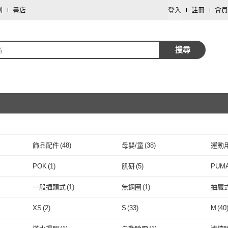
劃
書店
登入
註冊
會員
高
搜尋
飾品配件
(
48
)
母嬰/童
(
38
)
運動
取消
餐廚用品
(
5
)
珠寶/貴金屬
(
3
)
文具
POK
(
1
)
肌研
(
5
)
PUM
取消
寢具傢飾
(
2
)
家電
(
1
)
保健
(
15
)
POK
(
1
)
肌研
(
5
)
Brett Neo heroes
(
1
)
巴黎精品
(
7
)
Fishe
一般插頭式
(
1
)
無鋼圈
(
1
)
抽屜
旅遊行程/用品
(
1
)
數位內容
(
1
)
Brett Neo heroes
(
1
)
巴黎精品
取消
(
7
)
Amhome
(
2
)
國際學村
(
1
)
狐狸
一般插頭式
(
1
)
無鋼圈
(
1
)
XS
(
2
)
S
(
33
)
M
(
40
Amhome
(
2
)
國際學村
(
1
)
1
)
ANGEL
(
2
)
JS 嚴選
(
1
)
MsMo
取消
XS
(
2
)
S
(
33
)