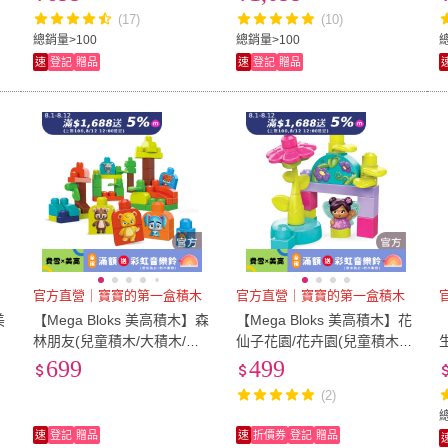
木/男孩玩具/車車玩具)
(17)
(10)
總銷量>100
總銷量>100
總
速
登記
贈品
速
登記
贈品
官方直營｜寶寶的第一盒積木
官方直營｜寶寶的第一盒積木
美
【Mega Bloks 美高積木】森
【Mega Bloks 美高積木】花
林朋友(兒童積木/大積木/學
仙子花園/花卉園(兒童積木/
習積木/創意DIY拚搭/男孩玩
大積木/學習積木/創意DIY拚
699
499
具/女孩玩具)
搭/男孩玩具/女孩玩具)
(2)
速
登記
贈品
速
折價券
登記
贈品