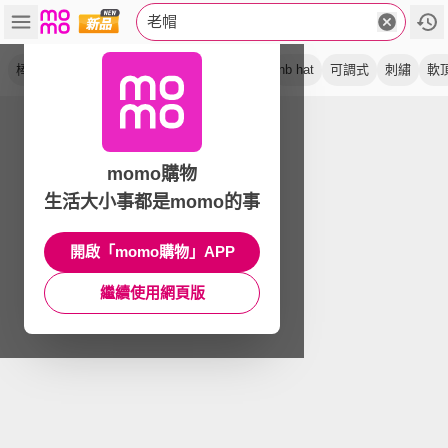
老帽
棒球帽
鴨舌帽
休閒帽
帽子
運動帽
nb hat
可調式
刺繡
軟
momo購物
生活大小事都是momo的事
開啟「momo購物」APP
繼續使用網頁版