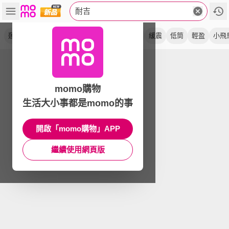
耐吉
運動鞋
休閒鞋
慢跑鞋
大童鞋
黑白藍
緩震
低筒
輕盈
小飛
momo購物
生活大小事都是momo的事
開啟「momo購物」APP
繼續使用網頁版