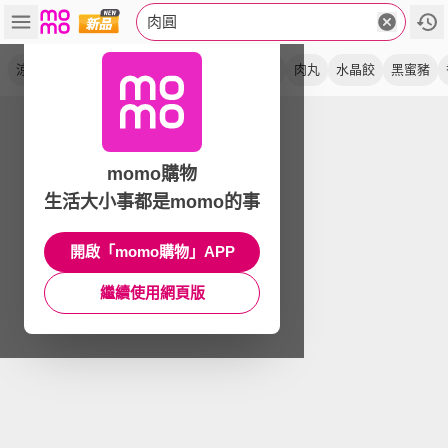
肉圓
涼圓
小吃
清蒸
南投筍
神農豚
全素
肉丸
水晶餃
黑蜜豬
momo購物
生活大小事都是momo的事
開啟「momo購物」APP
繼續使用網頁版