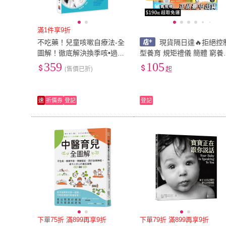
滿1件享9折
不吃藥！兒童咳嗽自療法-全
現貨隔日達🔥拒絕控
圖解！徹底解決換季咳•過敏
型養育 規矩禮儀 簡體 窮養
咳•氣喘•久咳•夜咳•哮吼•感
富養不如有教養漫畫 孩子
359
105
(售價已折)
起
夸越聰明 糾正孩子惰性 孩
心理
速
折價券
登記
登記
下單75折 滿899再享9折
下單79折 滿899再享9折