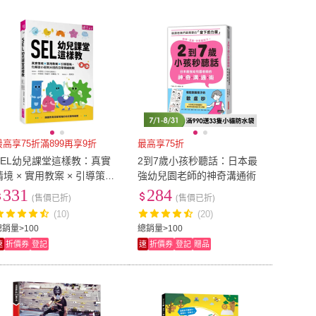
到付款
超商付款
5
式
式
木馬文化
(
1
)
世茂
(
2
)
三聯書店
(
1
)
博思智庫
(
1
)
以上
1
及以上
香港三聯書店
(
1
)
博思智庫
(
1
)
與書
(
1
)
聯經
(
1
)
網路與書
(
1
)
聯經
(
1
)
3
)
野人
(
3
)
商周
(
3
)
野人
(
3
)
最高享75折滿899再享9折
最高享75折
SEL幼兒課堂這樣教：真實
2到7歲小孩秒聽話：日本最
情境 × 實用教案 × 引導策
強幼兒園老師的神奇溝通術
略，化解從小班到大班的日
331
284
(售價已折)
(售價已折)
常情緒挑戰
(10)
(20)
總銷量>100
總銷量>100
速
折價券
登記
速
折價券
登記
贈品