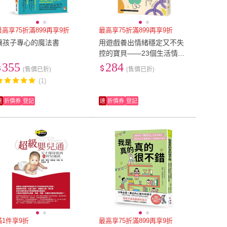
最高享75折滿899再享9折
最高享75折滿899再享9折
讓孩子專心的魔法書
用遊戲養出情緒穩定又不失
控的寶貝――23個生活情境
解析+24種遊戲力培養
355
284
(售價已折)
(售價已折)
(1)
速
折價券
登記
速
折價券
登記
滿1件享9折
最高享75折滿899再享9折