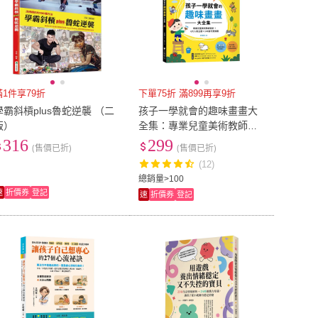
滿1件享79折
下單75折 滿899再享9折
學霸斜槓plus魯蛇逆襲 （二
孩子一學就會的趣味畫畫大
版）
全集：專業兒童美術教師設
計！書末附贈【畫畫接龍遊
316
299
(售價已折)
(售價已折)
戲】
(12)
總銷量>100
速
折價券
登記
速
折價券
登記