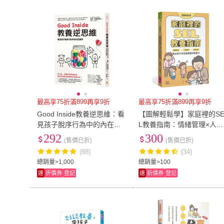
大塊
(
2
)
大樂文化
(
1
)
台灣東販
(
6
)
早安財經
(
1
)
台灣東販
(
6
)
早安財經
(
1
)
新雨
(
1
)
瑞昇
(
1
)
新雨
(
1
)
瑞昇
(
1
)
三聯書店
(
1
)
布克文化
(
2
)
三聯書店
(
1
)
布克文化
(
2
)
雅典
(
1
)
電腦人
(
1
)
雅典
(
1
)
電腦人
(
1
)
最高享75折滿899再享9折
最高享75折滿899再享9折
Good Inside教養逆思維：看
【圖解輕鬆學】家庭裡的S
見孩子脫序行為中的內在需
L教養指南：情緒管理×人際
求
溝通×自我負責 教出孩子未
292
300
(售價已折)
(售價已折)
來最需要的軟實力
(88)
(34)
總銷量>1,000
總銷量>100
速
折價券
登記
速
折價券
登記