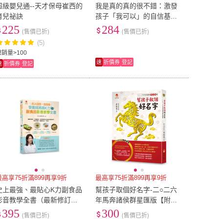
超級嬰兒通--天才保母崔西的
我是真的真的很不錯：激發
育兒祕訣
孩子「我可以」的自信基因
29堂內在力量養成術X 20個
225
284
(售價已折)
(售價已折)
親子練習
(5)
總銷量>100
速
折價券
登記
速
折價券
登記
最高享75折滿899再享9折
最高享75折滿899再享9折
史上最強、最貼心K力副食品
幫孩子取個好名字-二○二六
影音教學全書（最新修訂
年馬奔諸侯群星匯版【附：2
版）
026年度運勢預測寶典＆簡易
395
300
(售價已折)
(售價已折)