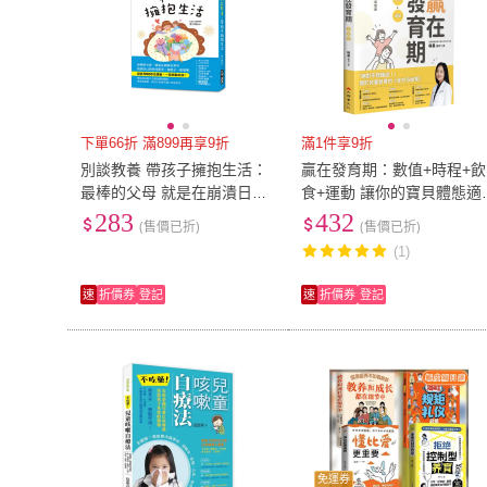
下單66折 滿899再享9折
滿1件享9折
別談教養 帶孩子擁抱生活：
贏在發育期：數值+時程+飲
最棒的父母 就是在崩潰日常
食+運動 讓你的寶貝體態適
中找到自己的育兒節奏 跟孩
中 長到遺傳的最高值 讓楊
283
432
(售價已折)
(售價已折)
子一起飛翔
醫師為孩子的
(1)
速
折價券
登記
速
折價券
登記
免運券