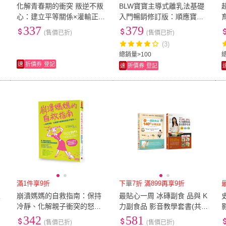
化解青春期的衝突 叛逆不叛
BLW寶寶主導式離乳法基礎
心：建立平等關係×灌輸正面
入門暢銷修訂版：順應寶寶
價值……以「理解」代替
天性的進食法，讓孩子自然
337
379
(售價已折)
(售價已折)
「對抗」 成為孩子成長的引
學會吃！
(3)
路
總銷量>100
速
折價券
登記
速
折價券
登記
滿1件享9折
下單7折 滿899再享9折
父
崩潰媽媽的自救指南：保持
最貼心一周 冰磚副食 品與 K
冷靜、化解親子衝突的怒氣
力副食品 影音教學套書(共2
平復法
本)：一週副食品 140道冰磚
342
581
(售價已折)
(售價已折)