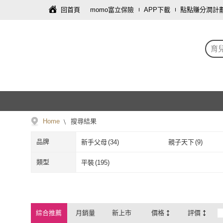
回首頁
momo富立保險
APP下載
點點賺分潤計
育
Home
搜尋結果
品牌
新手父母
(
34
)
親子天下
(
9
)
新手父母
(
34
)
親子天下
(
9
)
創意市集
(
3
)
大都會文化
(
2
)
類型
平裝
(
195
)
創意市集
(
3
)
大都會文化
(
2
)
台灣廣廈
(
6
)
采實文化
(
1
)
平裝
(
195
)
台灣廣廈
(
6
)
采實文化
(
1
)
橙實文化
(
2
)
禾禾文化
(
1
)
綜合推薦
月銷量
新上市
價格
評價
橙實文化
(
2
)
禾禾文化
(
1
)
大塊
(
2
)
大樂文化
(
1
)