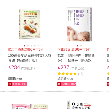
低溫宅配
定期配/分次配
貨
天下文化
(
1
)
文經出版社
(
4
)
朱雀文化
(
1
)
風和文創
(
1
)
香港
4
及以上
3
及以上
2
及
朱雀文化
(
1
)
風和文創
(
1
)
腳ㄚ文化
(
2
)
萬里機構
(
4
)
網路
腳ㄚ文化
(
2
)
萬里機構
(
4
)
朵琳
(
1
)
沐風文化
(
1
)
商周
(
朵琳
(
1
)
沐風文化
(
1
)
最高享75折滿899再享9折
下單79折 滿899再享9折
E
100道最受幼兒歡迎的超人氣
媽媽，我記得你（暢銷新
食譜【暢銷修訂版】
版）：超神奇「胎內記
憶」，觸動百萬媽媽的心
284
237
(售價已折)
(售價已折)
(16)
總銷量>50
總銷量>100
速
折價券
登記
速
折價券
登記