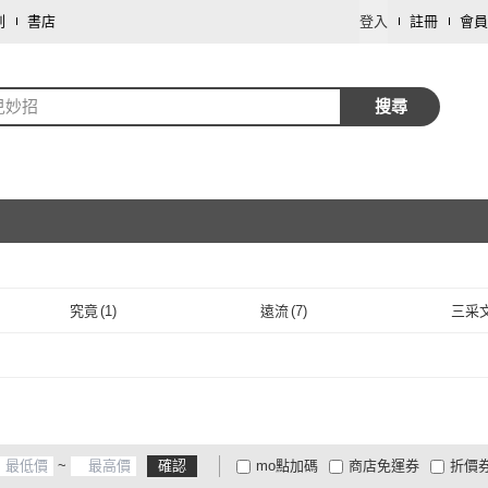
劃
書店
登入
註冊
會員
兒妙招
搜尋
取消
究竟
(
1
)
遠流
(
7
)
三采
取消
究竟
(
1
)
遠流
(
7
)
晨星
(
5
)
春天出版
(
1
)
華品
晨星
(
5
)
春天出版
(
1
)
出色文化
(
1
)
樂律文化
(
6
)
心靈
出色文化
(
1
)
樂律文化
(
6
)
如何
(
5
)
風車圖書
(
1
)
維京
~
確認
mo點加碼
商店免運券
折價
如何
(
5
)
風車圖書
(
1
)
天下文化
(
1
)
文經出版社
(
4
)
木馬
大家電安心配
大家電快配
商