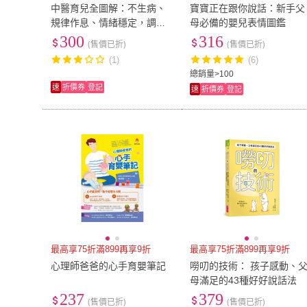
中醫育兒全圖解：不生病、
寶寶正在跟你說話：新手父
規律作息、情緒穩定，調好
母必備的嬰兒表情圖鑑
自律神經，最令人安心的養
300
316
(售價已折)
(售價已折)
生習慣60
(1)
(6)
總銷量>100
速
折價券
登記
速
折價券
登記
最高享75折滿899再享9折
最高享75折滿899再享9折
心理師爸爸的心手育嬰筆記
嘮叨的技術： 孩子感動、
母滿足的43種好好說話法
237
379
(售價已折)
(售價已折)