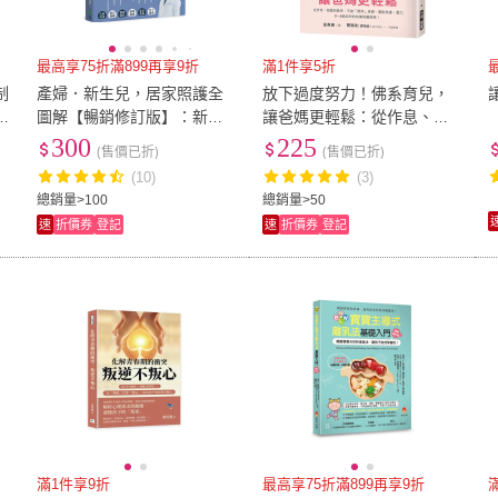
最高享75折滿899再享9折
滿1件享5折
制
產婦．新生兒，居家照護全
放下過度努力！佛系育兒，
圖解【暢銷修訂版】：新手
讓爸媽更輕鬆：從作息、遊
越
父母一次上手育兒百科！
戲到教育，不被「標準」束
300
225
(售價已折)
(售價已折)
子
縛
(10)
(3)
總銷量>100
總銷量>50
速
折價券
登記
速
折價券
登記
滿1件享9折
最高享75折滿899再享9折