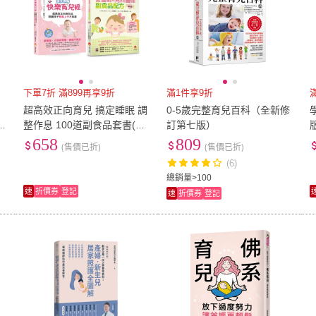
下單7折 滿899再享9折
滿1件享9折
超高效正向育兒 搞定睡眠 調
0-5歲完整育兒百科（全新修
整作息 100道副食品套書(共
訂第七版）
晨
2本)：鈞媽快樂育兒經+醫師
658
809
(售價已折)
(售價已折)
副食品配方
(6)
總銷量>100
速
折價券
登記
速
折價券
登記