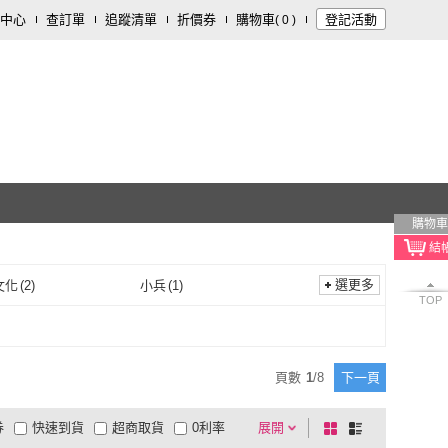
中心
查訂單
追蹤清單
折價券
購物車
登記活動
(
0
)
購物車
選更多
文化
(
2
)
小兵
(
1
)
TOP
三采文化
(
2
)
小兵
(
1
)
文創
(
2
)
時報文化
(
9
)
華品文創
(
2
)
時報文化
(
9
)
工坊
(
3
)
美藝學苑
(
1
)
頁數
1
/
8
下一頁
心靈工坊
(
3
)
美藝學苑
(
1
)
國際
(
2
)
大好書屋
(
1
)
券
快速到貨
超商取貨
0利率
展開
棋
條
維京國際
(
2
)
大好書屋
(
1
)
文化
(
1
)
世茂
(
2
)
品有量
有影片
電視購物
盤
列