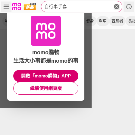
自行車手套
半指
短指
騎行
全指
防滑
xrd科技
健身
單車
西騎者
長
momo購物
生活大小事都是momo的事
開啟「momo購物」APP
繼續使用網頁版