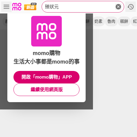
臻狀元
喜餅
囍餅
奶蛋素
蛋黃
咖哩餅
香 q 餅
奶素
魯肉
糕餅
紅
momo購物
生活大小事都是momo的事
開啟「momo購物」APP
繼續使用網頁版