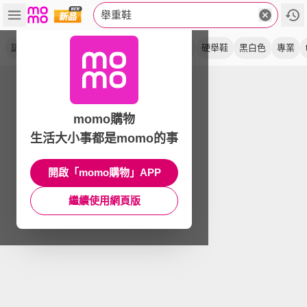
舉重鞋
訓練鞋
穩定
運動鞋
健身
支撐
重訓
硬舉鞋
黑白色
專業
momo購物
生活大小事都是momo的事
開啟「momo購物」APP
繼續使用網頁版