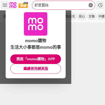
舒意蠶絲
桑蠶絲
內褲
無痕
真絲
舒適
蕾絲
防走光
背心
文胸
中腰
momo購物
生活大小事都是momo的事
開啟「momo購物」APP
繼續使用網頁版