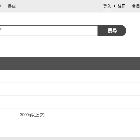
劃
書店
登入
註冊
會員
竿
搜尋
取消
取消
人
(
2
)
取消
3000g以上
(
2
)
3000g以上
(
2
)