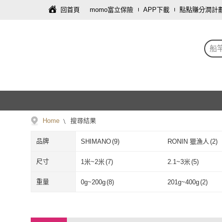
回首頁
momo富立保險
APP下載
點點賺分潤計
船
Home
搜尋結果
品牌
SHIMANO
(
9
)
RONIN 獵漁人
(
2
)
SHIMANO
(
9
)
RONIN 獵漁
尺寸
1米~2米
(
7
)
2.1~3米
(
5
)
1米~2米
(
7
)
2.1~3米
(
5
)
重量
0g~200g
(
8
)
201g~400g
(
2
)
0g~200g
(
8
)
201g~400g
(
2
)