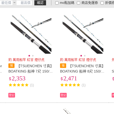
~
確認
mo點加碼
商店免運券
折價
大家電安心配
大家電快配
商
低溫宅配
定期配/分次配
貨
4
及以上
3
及以上
2
及
釣 萬用船竿 紅甘 煙仔虎
釣 萬用船竿 紅甘 煙仔虎
r
【TSUENCHEN 寸真】
【TSUENCHEN 寸真】
【
BOATKING 船神 7尺 150/25
BOATKING 船神 8尺 150/25
0號 並繼船釣竿(船釣 萬用船
0號 並繼船釣竿(船釣 萬用船
2,353
2,471
竿 紅甘 煙仔虎 鬼頭刀)
竿 紅甘 煙仔虎 鬼頭刀)
(1)
(1)
登記
登記