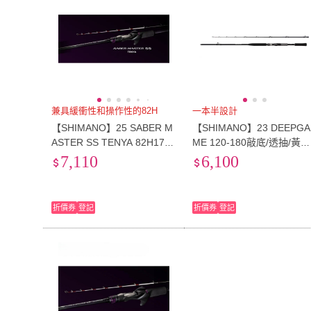
兼具緩衝性和操作性的82H
一本半設計
【SHIMANO】25 SABER M
【SHIMANO】23 DEEPGA
ASTER SS TENYA 82H175
ME 120-180敲底/透抽/黃雞
天亞竿 船釣竿(白帶魚釣)
竿(可掛8-25兩鉛)(清典公司
7,110
6,100
貨)
折價券
登記
折價券
登記