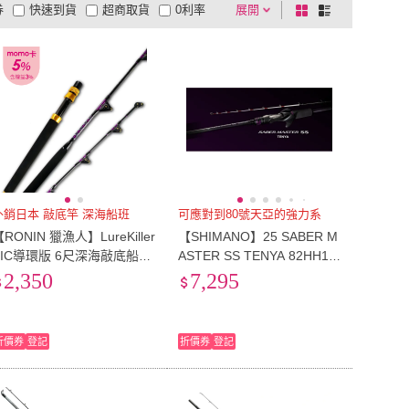
券
快速到貨
超商取貨
0利率
展開
棋
條
品有量
有影片
電視購物
盤
列
到付款
超商付款
5
式
式
以上
1
及以上
外銷日本 敲底竿 深海船班
可應對到80號天亞的強力系
RONIN 獵漁人】LureKiller
【SHIMANO】25 SABER M
SIC導環版 6尺深海敲底船竿
ASTER SS TENYA 82HH18
(外銷日本規格 船釣竿 敲底
0 天亞竿 船釣竿(白帶魚釣)
2,350
7,295
竿 船班 深海釣場適用)
折價券
登記
折價券
登記