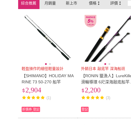
綜合推薦
月銷量
新上市
價格
評價
輕盈操作的細徑輕量設計
外銷日本 敲底竿 深海船班
【SHIMANO】HOLIDAY MA
【RONIN 獵漁人】LureKille
RINE 73 50-270 船竿
滑輪導環 6尺深海敲底船竿
(外銷日本規格 船釣竿 敲底
2,904
2,200
竿 船班 深海釣場適用)
(1)
(3)
折價券
登記
登記