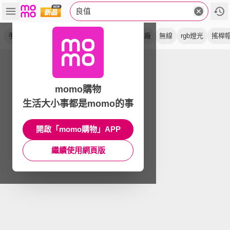
良值
手把
控制器
switch
z a配色
手柄
副廠
無線
rgb燈光
搖桿
momo購物
生活大小事都是momo的事
開啟「momo購物」APP
繼續使用網頁版