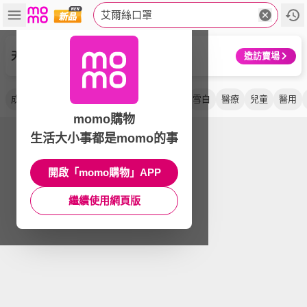
艾爾絲口罩
天天
造訪賣場
成人
平面
不起毛
美妍
透氣
立體
雪白
醫療
兒童
醫用
momo購物
生活大小事都是momo的事
開啟「momo購物」APP
繼續使用網頁版