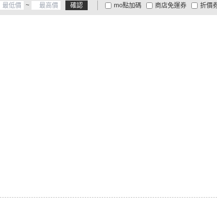
~
確認
mo點加碼
商店免運券
折價
大家電安心配
大家電快配
商
低溫宅配
定期配/分次配
貨
4
及以上
3
及以上
2
及