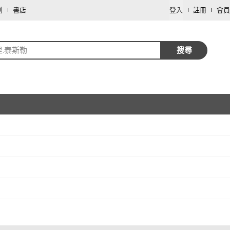
劃
書店
登入
註冊
會員
里.泰斯勒
搜尋
取消
取消