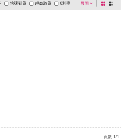
券
快速到貨
超商取貨
0利率
展開
棋
條
品有量
有影片
電視購物
盤
列
到付款
超商付款
5
式
式
以上
1
及以上
頁數
1
/
1