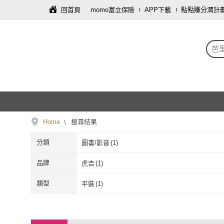
回首頁
momo富立保險
APP下載
點點賺分潤計
芭
Home
搜尋結果
分類
圖書/影音
(
1
)
品牌
虎吉
(
1
)
虎吉
(
1
)
類型
平裝
(
1
)
平裝
(
1
)