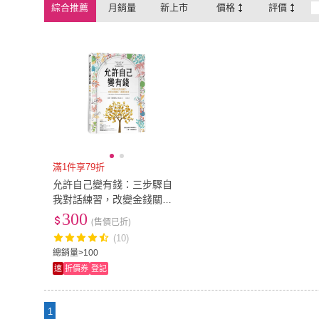
綜合推薦
月銷量
新上市
價格
評價
滿1件享79折
允許自己變有錢：三步驟自
我對話練習，改變金錢關
係，讓錢流進來
300
(售價已折)
(10)
總銷量>100
速
折價券
登記
1