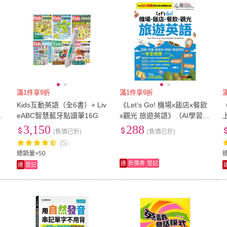
滿1件享9折
滿1件享9折
字
Kids互動英語（全6書）+ Liv
《Let’s Go! 機場x飯店x餐飲
u
eABC智慧藍牙點讀筆16G
x觀光 旅遊英語》（AI學習
讀
版）
3,150
288
(售價已折)
(售價已折)
(5)
總銷量>50
速
折價券
登記
速
登記