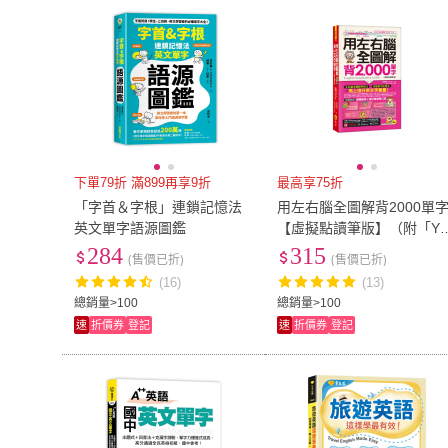
下單79折 滿899再享9折
最高享75折
「字首＆字根」連鎖記憶法
用左右腦全圖解背2000單
英文單字語源圖鑑
【虛擬點讀筆版】（附「Yo
tor App」內含VRP虛擬點
284
315
(售價已折)
(售價已折)
筆+防水書套）
(16)
(13)
總銷量>100
總銷量>100
速
折價券
登記
速
折價券
登記