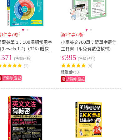
滿1件享79折
滿1件享79折
關鍵英單 1：108課綱常用字
小學英文700單：背單字最佳
(Levels 1-2)（32K+贈寂天
工具書（附免費數位教材）
雲Mebook單字學習APP）
371
395
(售價已折)
(售價已折)
(1)
(5)
總銷量>50
速
折價券
登記
速
折價券
登記