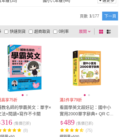
選更多
五年級
(
33
)
國小六年級
(
44
)
Oxford
(
47
)
凱信企管
(
76
)
164
)
知識工場
(
58
)
國小五年級
(
33
)
國小六年級
(
44
)
頁數
1
/
177
下一頁
文鶴
(
164
)
知識工場
(
58
)
工場
(
33
)
遠東圖書
(
122
)
券
快速到貨
超商取貨
0利率
展開
棋
條
語言工場
(
33
)
遠東圖書
(
122
)
錢線文化
(
8
)
寰宇知識
(
19
)
品有量
有影片
電視購物
盤
列
到付款
超商付款
5
式
式
財經錢線文化
(
8
)
寰宇知識
(
19
)
4
)
小熊出版
(
2
)
以上
1
及以上
第一
(
4
)
小熊出版
(
2
)
最高享75折
滿1件享79折
補教名師的學霸英文：單字×
看圖學英文超好記：國中小
文法×閱讀×寫作不卡關
實用2000單字辭典+ QR Cod
e線上音檔
316
489
(售價已折)
(售價已折)
(8)
(75)
總銷量>50
總銷量>500