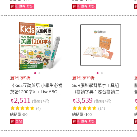
速
折價券
登記
速
折價券
登記
滿1件享9折
滿1件享79折
0
《Kids互動英語 小學生必備
SoR腦科學背單字工具組
〕
英語1200字》+ LiveABC智
（拼讀字典：發音拼讀二合
慧藍牙點讀筆16G
一、遮字卡、點讀筆）
2,511
3,539
(售價已折)
(售價已折)
(4)
(14)
總銷量>50
總銷量>100
速
登記
速
折價券
登記