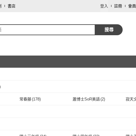
劃
書店
登入
註冊
會員
語
搜尋
)
取消
常春藤
(
178
)
蕭博士SoR美語
(
2
)
寂天
取消
常春藤
(
178
)
蕭博士SoR美語
(
2
)
布可屋
(
154
)
眾文
(
211
)
我識
(
)
布可屋
(
154
)
眾文
取消
(
211
)
朗文
(
16
)
良品國小
(
26
)
笛藤
(
朗文
(
16
)
良品國小
(
26
)
學習出版
(
69
)
CAMBRIDGE
(
23
)
Oxfor
取消