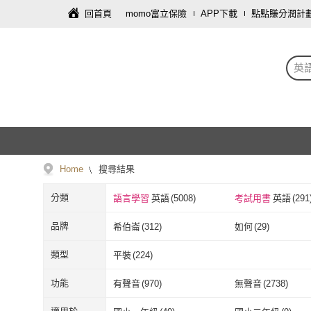
回首頁
momo富立保險
APP下載
點點賺分潤計
英
Home
搜尋結果
分類
語言學習
英語
(
5008
)
考試用書
英語
(
291
品牌
希伯崙
(
312
)
如何
(
29
)
希伯崙
(
312
)
如何
(
29
)
懶鬼子
(
92
)
瑞華文化
(
139
)
類型
平裝
(
224
)
懶鬼子
(
92
)
瑞華文化
(
139
不求人
(
50
)
語研學院
(
36
)
平裝
(
224
)
功能
有聲音
(
970
)
無聲音
(
2738
)
不求人
(
50
)
語研學院
(
36
)
師德文教
(
189
)
書林出版
(
171
)
有聲音
(
970
)
無聲音
(
2738
)