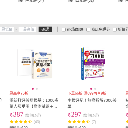
國小三年級
(
34
)
國小四年級
(
32
)
國小
)
學習出版
(
69
)
CAMBRIDGE
(
23
)
寶瓶文化
(
2
)
碁峰
(
31
)
文鶴
(
國小三年級
(
34
)
國小四年級
(
32
)
)
寶瓶文化
(
2
)
碁峰
(
31
)
字覺文化
(
29
)
哈福
(
84
)
語言
~
確認
mo點加碼
商店免運券
折價
字覺文化
(
29
)
哈福
(
84
)
捷徑
(
139
)
康軒
(
13
)
財經
大家電安心配
大家電快配
商
低溫宅配
定期配/分次配
貨
捷徑
(
139
)
康軒
(
13
)
明霖文教
(
7
)
商周
(
19
)
第一
(
4
及以上
3
及以上
2
及
明霖文教
(
7
)
商周
(
19
)
最高享75折
下單66折 滿899再享9折
分
重新打好英語根基：1000多
字根好記！無痛拆解7000英
韌
萬人都受用【附測試題＋口
單
說音檔】
387
297
(售價已折)
(售價已折)
(43)
(7)
總銷量>100
總銷量>100