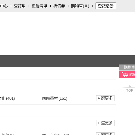
中心
查訂單
追蹤清單
折價券
購物車
登記活動
(
0
)
購物車
TOP
選更多
文化
(
401
)
國際學村
(
151
)
寂天文化
(
401
)
國際學村
(
151
)
95
)
旗標
(
1
)
我識
(
95
)
旗標
(
1
)
39
)
晨星
(
47
)
選更多
笛藤
(
39
)
晨星
(
47
)
d
(
47
)
凱信企管
(
76
)