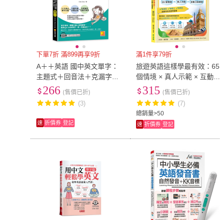
下單7折 滿899再享9折
滿1件享79折
A＋＋英語 國中英文單字：
旅遊英語這樣學最有效：65
主題式＋回音法＋克漏字測
個情境 × 真人示範 × 互動
驗，單字力爆發式成長
說練習
266
315
(售價已折)
(售價已折)
(3)
(7)
總銷量>50
速
折價券
登記
速
折價券
登記