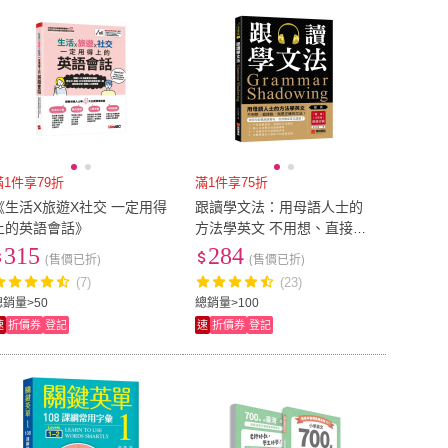
滿1件享79折
滿1件享75折
《生活X旅遊X社交 一定用得
跟讀學文法：用母語人士的
上的英語會話》
方法學英文 不用想、直接說
就是正確的文法！（附慢
315
284
(售價已折)
(售價已折)
速、正常速朗讀音檔QR碼連
(7)
(23)
結）
總銷量>50
總銷量>100
速
折價券
登記
速
折價券
登記