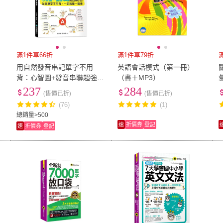
滿1件享66折
滿1件享79折
用自然發音串記單字不用
英語會話模式（第一冊）
口
背：心智圖+發音串聯超強結
（書＋MP3）
彙
合 從此單字不用背 一記就是
237
284
(售價已折)
(售價已折)
一整串（附QR碼線上音檔）
(76)
(1)
總銷量>500
速
折價券
登記
速
折價券
登記