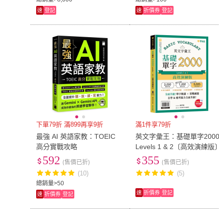
速
登記
速
折價券
登記
下單79折 滿899再享9折
滿1件享79折
最強 AI 英語家教：TOEIC
英文字彙王：基礎單字200
高分實戰攻略
Levels 1 & 2〔高效演練版
592
355
(售價已折)
(售價已折)
(10)
(5)
總銷量>50
速
折價券
登記
速
折價券
登記