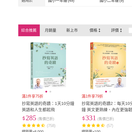
適用於
國小一年級
(
49
)
國小二年級
(
9
)
師德文教
(
189
)
書林出版
(
171
翰林
(
22
)
EZ 叢書館
(
72
)
國小一年級
(
49
)
國小二年級
(
9
)
國中七年級
(
2
)
國中八年級
(
2
)
翰林
(
22
)
EZ 叢書館
(
72
布克文化
(
6
)
三民
(
184
)
國中七年級
(
2
)
國中八年級
(
2
)
綜合推薦
月銷量
新上市
價格
評價
布克文化
(
6
)
三民
(
184
)
世一
(
15
)
瑞蘭國際
(
25
)
世一
(
15
)
瑞蘭國際
(
25
)
五南
(
7
)
Cengage
(
11
)
五南
(
7
)
Cengage
(
11
)
博識圖書
(
34
)
Compass
(
85
)
博識圖書
(
34
)
Compass
(
85
)
滿1件享75折
滿1件享79折
抄寫英語的奇蹟：1天10分鐘
抄寫英語的奇蹟2：每天10
英語和人生都起飛
鐘 英文更熟練、內在更強
285
331
(售價已折)
(售價已折)
(758)
(57)
總銷量>8,000
總銷量>100