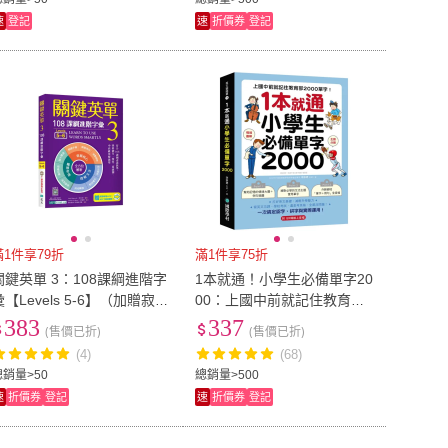
速
登記
速
折價券
登記
滿1件享79折
滿1件享75折
關鍵英單 3：108課綱進階字
1本就通！小學生必備單字20
彙【Levels 5-6】（加贈寂天
00：上國中前就記住教育部2
雲Mebook單字學習APP）
000 單字！打好英文基礎 減
383
337
(售價已折)
(售價已折)
輕升學壓力 寫英文功課、學
(4)
(68)
總銷量>50
總銷量>500
速
折價券
登記
速
折價券
登記