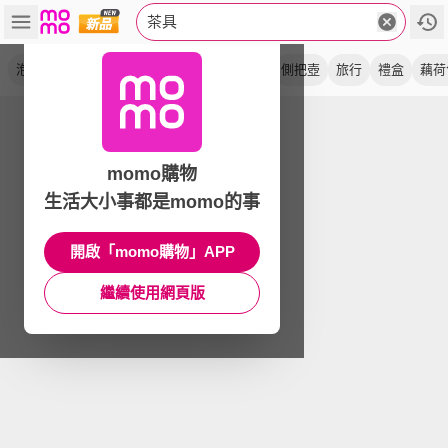
茶具
泡茶組
茶壺
陶瓷
茶杯
茶器
汝窯
側把壺
旅行
禮盒
藕荷
momo購物
生活大小事都是momo的事
開啟「momo購物」APP
繼續使用網頁版