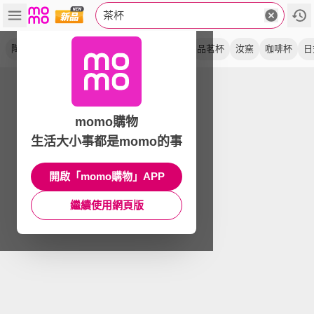
茶杯
陶瓷
馬克杯
茶具
水杯
帶蓋
窯變
品茗杯
汝窯
咖啡杯
日
momo購物
生活大小事都是momo的事
開啟「momo購物」APP
繼續使用網頁版