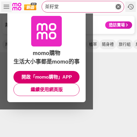
茶籽堂
茶籽堂
造訪賣場
肖楠葉
沐浴露
洗髮露
洗手露
小鹿袋
植萃
隨身禮
旅行組
momo購物
生活大小事都是momo的事
開啟「momo購物」APP
繼續使用網頁版