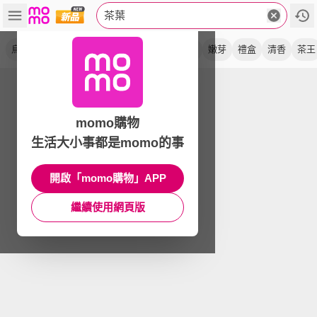
茶葉
烏龍茶
鮮採
手採
高山
比賽級
極品
嫩芽
禮盒
清香
茶王
momo購物
生活大小事都是momo的事
開啟「momo購物」APP
繼續使用網頁版