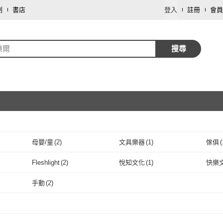
劃
書店
登入
註冊
會員
樂爾
搜尋
母嬰/童
(
2
)
文具樂器
(
1
)
傢俱
(
取消
Fleshlight
(
2
)
悅知文化
(
1
)
快樂
取消
Fleshlight
(
2
)
悅知文化
(
1
)
韋伯文化
(
4
)
手動
(
2
)
韋伯文化
(
4
)
取消
手動
(
2
)
取消