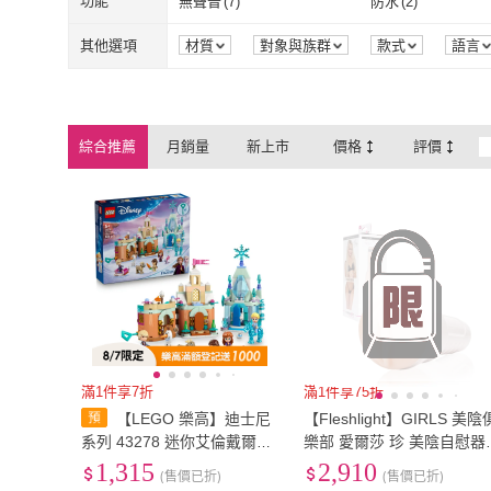
功能
無聲音
(
7
)
防水
(
2
)
無聲音
(
7
)
防水
(
2
)
其他選項
材質
對象與族群
款式
語言
綜合推薦
月銷量
新上市
價格
評價
滿1件享7折
滿1件享75折
【LEGO 樂高】迪士尼
【Fleshlight】GIRLS 美陰
系列 43278 迷你艾倫戴爾城
樂部 愛爾莎 珍 美陰自慰器 
堡和艾莎的冰雪宮殿(冰雪奇
LSA JEAN TASTY(自慰器 
1,315
2,910
(售價已折)
(售價已折)
緣 居家擺設 玩具模型)
機杯 打手槍)