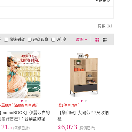
選更多
頁數
1
/
1
券
快速到貨
超商取貨
0利率
展開
棋
條
品有量
有影片
電視購物
盤
列
到付款
超商付款
5
式
式
以上
1
及以上
下單88折 滿899再享9折
滿1件享79折
【momoBOOK】伊麗莎白的
【樂和居】艾爾莎2.7尺收納
凡爾賽冒險1：音樂盒的祕密
櫃
(電子書)
215
6,073
(售價已折)
(售價已折)