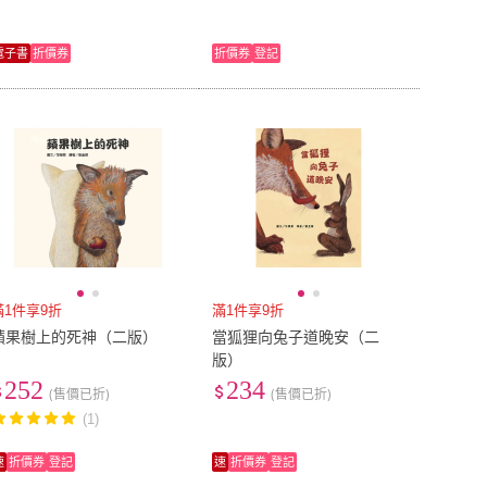
電子書
折價券
折價券
登記
滿1件享9折
滿1件享9折
蘋果樹上的死神（二版）
當狐狸向兔子道晚安（二
版）
252
234
(售價已折)
(售價已折)
(1)
速
折價券
登記
速
折價券
登記