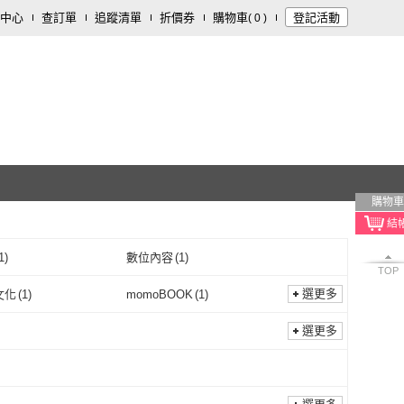
中心
查訂單
追蹤清單
折價券
購物車
登記活動
(
0
)
購物車
1
)
數位內容
(
1
)
TOP
選更多
文化
(
1
)
momoBOOK
(
1
)
快樂文化
(
1
)
momoBOOK
(
1
)
選更多