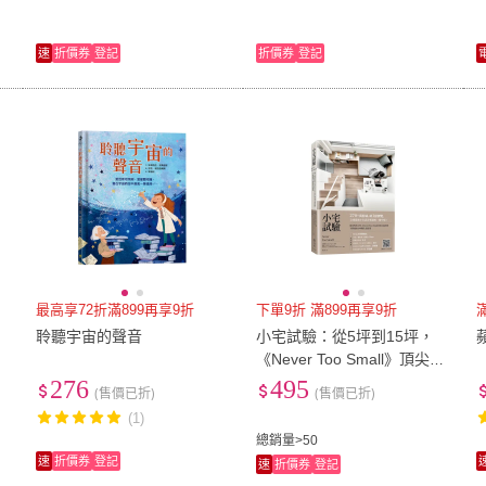
速
折價券
登記
折價券
登記
最高享72折滿899再享9折
下單9折 滿899再享9折
聆聽宇宙的聲音
小宅試驗：從5坪到15坪，
《Never Too Small》頂尖設
計師不將就的小坪數生活提
276
495
(售價已折)
(售價已折)
案
(1)
總銷量>50
速
折價券
登記
速
折價券
登記