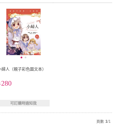
小婦人（親子彩色圖文本）
280
可訂購時通知我
頁數
1
/
1