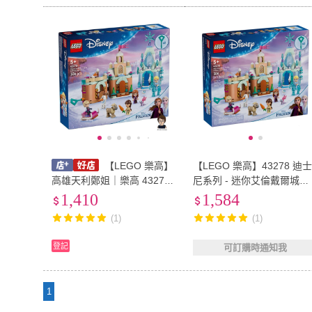
【LEGO 樂高】
【LEGO 樂高】43278 迪
高雄天利鄭姐｜樂高 43278
尼系列 - 迷你艾倫戴爾城堡
你艾倫戴爾城堡和艾莎的冰
和艾莎的冰雪宮殿
1,410
1,584
雪宮殿 迪士尼公主 冰雪奇緣
(1)
(1)
2 景觀模型
登記
可訂購時通知我
1