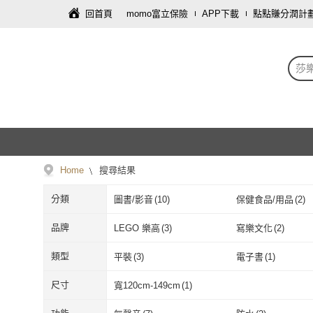
回首頁
momo富立保險
APP下載
點點賺分潤計
莎
Home
搜尋結果
分類
圖書/影音
(
10
)
保健食品/用品
(
2
)
品牌
LEGO 樂高
(
3
)
寫樂文化
(
2
)
LEGO 樂高
(
3
)
寫樂文化
(
2
)
愛米粒
(
1
)
悅樂文化
(
1
)
類型
平裝
(
3
)
電子書
(
1
)
愛米粒
(
1
)
悅樂文化
(
1
)
平裝
(
3
)
電子書
(
1
)
尺寸
寬120cm-149cm
(
1
)
寬120cm-149cm
(
1
)