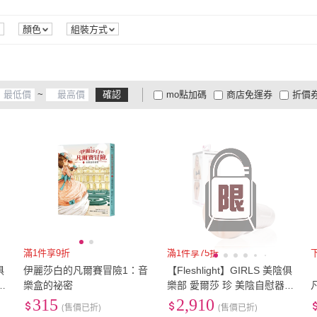
顏色
組裝方式
~
確認
mo點加碼
商店免運券
折價
大家電安心配
大家電快配
商
低溫宅配
定期配/分次配
貨
4
及以上
3
及以上
2
及
滿1件享9折
滿1件享75折
俱
伊麗莎白的凡爾賽冒險1：音
【Fleshlight】GIRLS 美陰俱
E
樂盒的祕密
樂部 愛爾莎 珍 美陰自慰器 E
飛
LSA JEAN TASTY(自慰器 飛
315
2,910
(售價已折)
(售價已折)
機杯 打手槍)