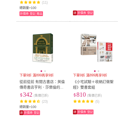
(11)
總銷量>100
速
折價券
登記
折價券
登記
贈品
下單9折 滿899再享9折
下單9折 滿899再享9折
從前從前 有間古書店：英倫
《小宅試驗＋收納訂做聖
傳奇書店亨利．莎樂倫的日
經》雙書套組
常 除了書業秘辛 還有鬼魂與
342
810
(售價已折)
(售價已折)
受詛咒的書
(23)
(5)
總銷量>100
速
折價券
登記
速
折價券
登記