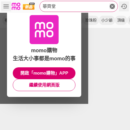
華齊堂
禮盒
晶露
楓糖
蜂王乳
燕窩飲
無糖
珍珠粉
小少爺
頂級
momo購物
生活大小事都是momo的事
開啟「momo購物」APP
繼續使用網頁版