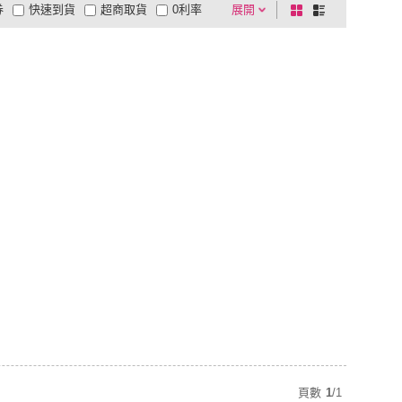
券
快速到貨
超商取貨
0利率
展開
棋
條
品有量
有影片
電視購物
盤
列
到付款
超商付款
5
式
式
以上
1
及以上
頁數
1
/
1