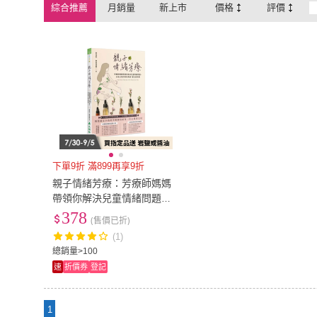
綜合推薦
月銷量
新上市
價格
評價
下單9折 滿899再享9折
親子情緒芳療：芳療師媽媽
帶領你解決兒童情緒問題，
以及父母的育兒焦慮、壓力
378
(售價已折)
與失眠
(1)
總銷量>100
速
折價券
登記
1