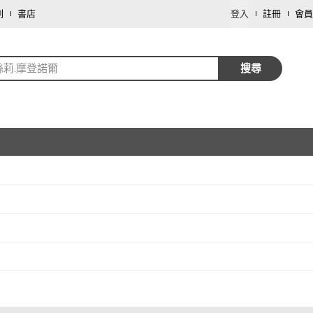
劃
書店
登入
註冊
會員
絲莉.摩登諾爾
搜尋
取消
取消