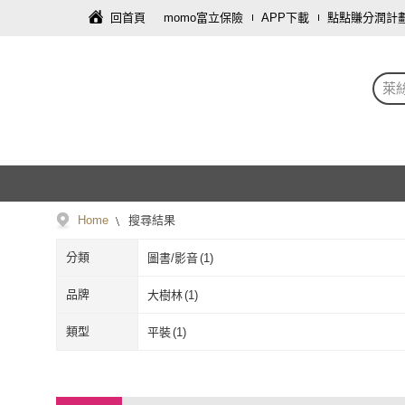
回首頁
momo富立保險
APP下載
點點賺分潤計
萊
Home
搜尋結果
分類
圖書/影音
(
1
)
品牌
大樹林
(
1
)
大樹林
(
1
)
類型
平裝
(
1
)
平裝
(
1
)