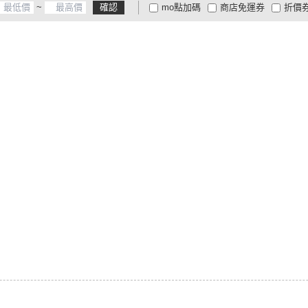
~
確認
mo點加碼
商店免運券
折價
大家電安心配
大家電快配
商
低溫宅配
定期配/分次配
貨
4
及以上
3
及以上
2
及