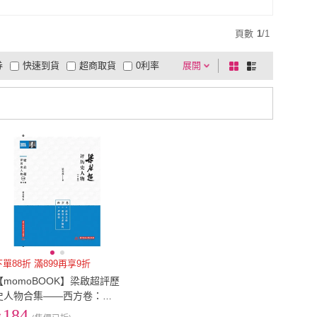
頁數
1
/
1
券
快速到貨
超商取貨
0利率
展開
棋
條
品有量
有影片
電視購物
盤
列
到付款
超商付款
5
式
式
以上
1
及以上
下單88折 滿899再享9折
【momoBOOK】梁啟超評歷
史人物合集――西方卷：達
爾文傳、亞里士多德傳、盧
184