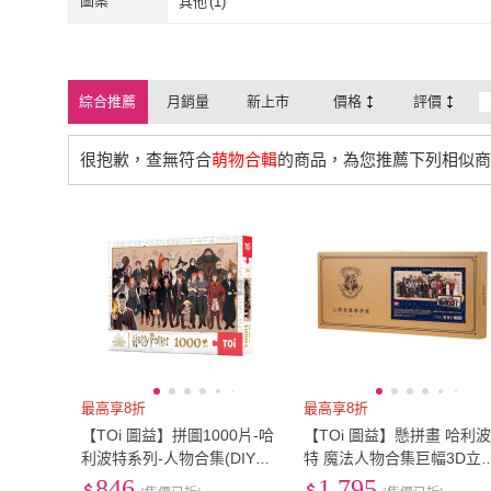
圖案
其他
(
1
)
其他
(
1
)
綜合推薦
月銷量
新上市
價格
評價
很抱歉，查無符合
萌物合輯
的商品，為您推薦下列相似商
最高享8折
最高享8折
【TOi 圖益】拼圖1000片-哈
【TOi 圖益】懸拼畫 哈利
利波特系列-人物合集(DIY生
特 魔法人物合集巨幅3D立
日插畫桌遊桌遊新年禮物交
拼圖(自帶相框 官方IP授權
846
1,795