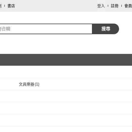
劃
書店
登入
註冊
會員
物合輯
搜尋
文具樂器
(
1
)
取消
取消
3
)
取消
取消