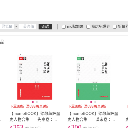
~
確認
mo點加碼
商店免運券
折價
大家電安心配
大家電快配
商
低溫宅配
定期配/分次配
貨
品
4
及以上
3
及以上
2
及
下單88折 滿899再享9折
下單88折 滿899再享9折
波
【momoBOOK】梁啟超評歷
【momoBOOK】梁啟超評歷
體
史人物合集――先秦卷：孔
史人物合集――漢宋卷：陶
收
子傳、老子傳、管子傳（簡
淵明傳、王安石傳（簡體
253
200