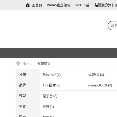
回首頁
momo富立保險
APP下載
點點賺分潤計
萌
Home
搜尋結果
分類
數位內容
(
3
)
母嬰/童
(
1
)
品牌
TOi 圖益
(
2
)
momoBOOK
(
3
)
TOi 圖益
(
2
)
momoBOOK
(
類型
電子書
(
3
)
電子書
(
3
)
材質
紙質
(
1
)
紙質
(
1
)