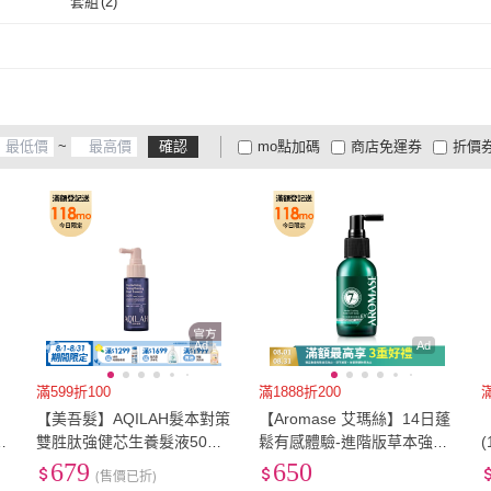
套組
(
2
)
取消
套組
(
2
)
~
確認
mo點加碼
商店免運券
折價
大家電安心配
大家電快配
商
低溫宅配
定期配/分次配
貨
4
及以上
3
及以上
2
及
Ad
Ad
滿599折100
滿1888折200
滿
【美吾髮】AQILAH髮本對策
【Aromase 艾瑪絲】14日蓬
何
雙胜肽強健芯生養髮液50ml
鬆有感體驗-進階版草本強健
(
(奇蹟小藍瓶/健髮/蓬鬆/豐盈)
養髮精華液EX-涼感 40ml(髮
679
650
(售價已折)
密度養成/提升豐厚感)