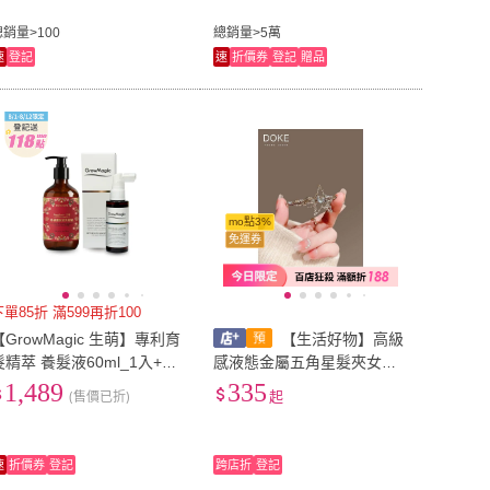
總銷量>100
總銷量>5萬
速
登記
速
折價券
登記
贈品
mo點3%
免運券
下單85折 滿599再折100
【GrowMagic 生萌】專利育
【生活好物】高級
髮精萃 養髮液60ml_1入+外
感液態金屬五角星髮夾女簡
泌體保濕洗髮精-小蒼蘭290
約少女側邊劉海夾氣質鴨嘴
1,489
335
(售價已折)
起
ml_1入
夾子髮卡
速
折價券
登記
跨店折
登記