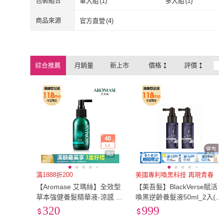
包裝組合
單入組
(
1
)
多入組
(
1
)
單入組
(
1
)
多入組
(
1
)
商品來源
官方直營
(
4
)
官方直營
(
4
)
綜合推薦
月銷量
新上市
價格
評價
Ad
Ad
滿1888折200
美國專利喚黑科技 再現青春
【Aromase 艾瑪絲】全效型
【美吾髮】BlackVerse賦活
草本強健養髮精華液-涼感 40
喚黑逆齡養髮液50ml_2入(
ml(強健髮根/長效控油/調理
首烏/頭皮抗老/灰白髮/涼感/
320
999
皮屑)
養髮精華)