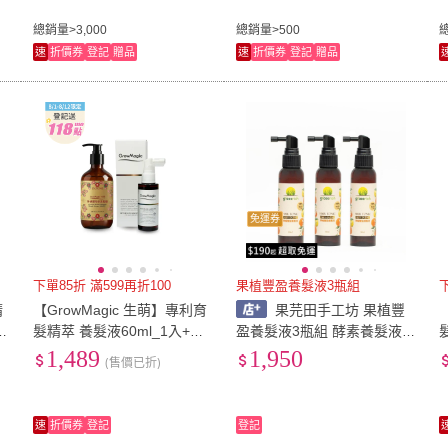
總銷量>3,000
總銷量>500
速
折價券
登記
贈品
速
折價券
登記
贈品
免運券
下單85折 滿599再折100
果植豐盈養髮液3瓶組
精
【GrowMagic 生萌】專利育
果芫田手工坊 果植豐
開
髮精萃 養髮液60ml_1入+外
盈養髮液3瓶組 酵素養髮液
泌體草本洗髮精-草本木質29
酵素育髮液 萌髮 側柏葉生薑
1,489
1,950
(售價已折)
0ml_1入
滋養液 強健髮根 豐盈蓬鬆
控油
速
折價券
登記
登記