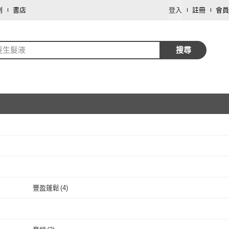
劃
書店
登入
註冊
會員
髮生髮液
搜尋
取消
取消
豐盈蓬鬆
(
4
)
取消
豐盈蓬鬆
(
4
)
取消