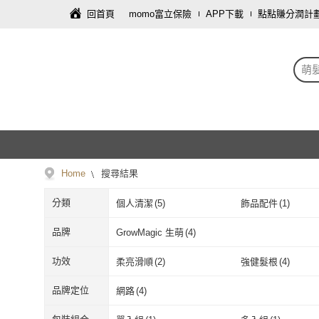
回首頁
momo富立保險
APP下載
點點賺分潤計
萌
Home
搜尋結果
分類
個人清潔
(
5
)
飾品配件
(
1
)
品牌
GrowMagic 生萌
(
4
)
GrowMagic 生萌
(
4
)
功效
柔亮滑順
(
2
)
強健髮根
(
4
)
柔亮滑順
(
2
)
強健髮根
(
4
)
品牌定位
網路
(
4
)
網路
(
4
)