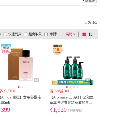
選更多
頁數
1
/
1
券
快速到貨
超商取貨
0利率
展開
棋
條
品有量
有影片
電視購物
盤
列
到付款
超商付款
5
式
式
以上
1
及以上
Ad
Ad
599折100
滿1888折200
【Amida 蜜拉】女用養髮液
【Aromase 艾瑪絲】全效型
100ml)
草本強健養髮精華液加量組-
涼感(養髮液115mlx2+40mlx
399
1,920
(下單再折)
1)