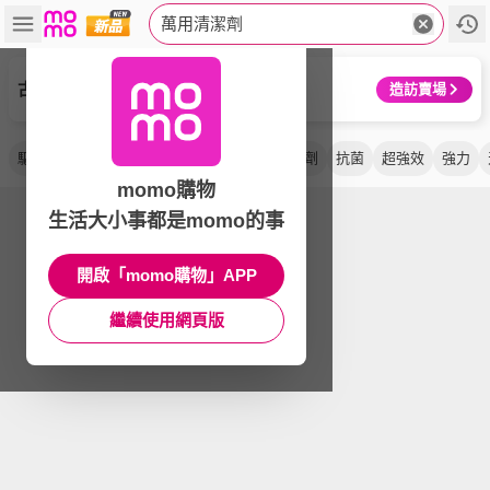
萬用清潔劑
古寶無患子
造訪賣場
驅離
魔利
去汙劑
去污劑
雨林香
噴劑
抗菌
超強效
強力
momo購物
生活大小事都是momo的事
開啟「momo購物」APP
繼續使用網頁版