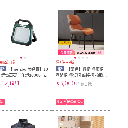
mo點3%
原廠公司貨
滿1件享9折
【metabo 美達寶】18
【萬達】餐椅 餐廳椅
V 鋰電高亮工作燈10000lm
靠背椅 餐桌椅 麻將椅 梳妝
4.0Ah單電套裝組 隨附工具
凳 餐桌凳子 北歐輕奢家用現
12,681
3,060
(售價已折)
BSA 18 LED 10000
代簡約意式創意皮椅
登記
跨店折
折價券
登記