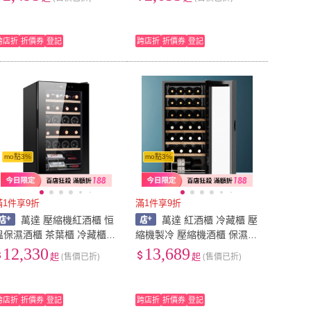
嗅香水spa店精油陳列道具
廣告傘（陽台/花園/公園）
跨店折
折價券
登記
跨店折
折價券
登記
mo點3%
mo點3%
滿1件享9折
滿1件享9折
萬達 壓縮機紅酒櫃 恒
萬達 紅酒櫃 冷藏櫃 壓
溫保濕酒櫃 茶葉櫃 冷藏櫃
縮機製冷 壓縮機酒櫃 保濕酒
冰吧 飲料櫃 紅酒香檳櫃 壓
櫃 保鮮櫃 茶葉櫃 恒溫保濕
12,330
13,689
起
(售價已折)
起
(售價已折)
縮機製冷 家用存儲櫃 保險櫃
酒櫃迷妳小型家用
跨店折
折價券
登記
跨店折
折價券
登記