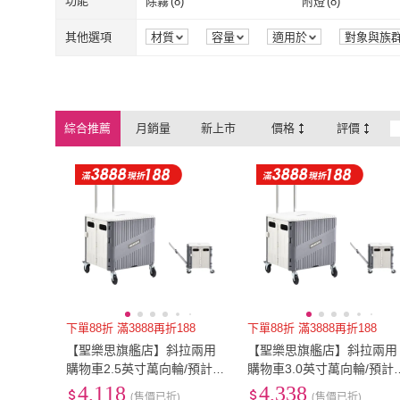
多尺寸
(
7
)
23型
(
1
)
功能
除霧
(
8
)
附燈
(
8
)
高腳
(
1
)
多功能型
(
1
)
多尺寸
(
7
)
23型
(
1
)
28型
(
1
)
29型
(
2
)
除霧
(
8
)
附燈
(
8
)
透氣
(
1
)
防潑水
(
1
)
其他選項
材質
容量
適用於
對象與族
包裝組合
荷重
效能
28型
(
1
)
29型
(
2
)
42型
(
1
)
43型
(
1
)
透氣
(
1
)
防潑水
(
1
)
冰沙
(
1
)
42型
(
1
)
43型
(
1
)
280cm以上
(
1
)
寬59cm以下
(
1
)
冰沙
(
1
)
綜合推薦
月銷量
新上市
價格
評價
280cm以上
(
1
)
寬59cm以下
(
下單88折 滿3888再折188
下單88折 滿3888再折188
【聖樂思旗艦店】斜拉兩用
【聖樂思旗艦店】斜拉兩用
購物車2.5英寸萬向輪/預計1
購物車3.0英寸萬向輪/預計
0-15個工作日左右送達(靜音
0-15個工作日左右送達(靜
4,118
4,338
(售價已折)
(售價已折)