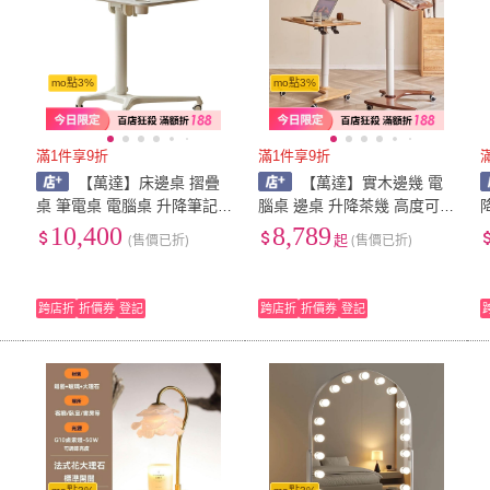
mo點3%
mo點3%
滿1件享9折
滿1件享9折
【萬達】床邊桌 摺疊
【萬達】實木邊幾 電
桌 筆電桌 電腦桌 升降筆記
腦桌 邊桌 升降茶幾 高度可
本電腦辦公桌簡約站立式升
調 客廳小桌子沙發邊桌帶輪
10,400
8,789
(售價已折)
起
(售價已折)
降工作台可移動學習書桌子
可移動小餐車書桌工作台
跨店折
折價券
登記
跨店折
折價券
登記