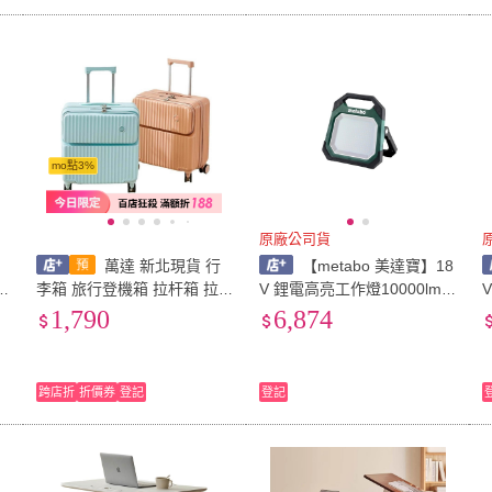
mo點3%
原廠公司貨
萬達 新北現貨 行
【metabo 美達寶】18
李箱 旅行登機箱 拉杆箱 拉
V 鋰電高亮工作燈10000lm
儀
桿行李箱 前開口小型輕便女
空機
1,790
6,874
油
多功能18寸密碼箱男20寸
袋
跨店折
折價券
登記
登記