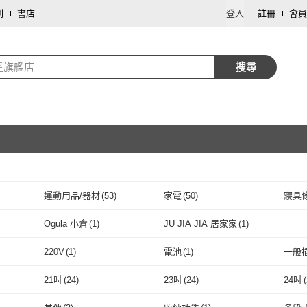
劃
書店
登入
註冊
會員
達旗艦店
搜尋
運動用品/器材
(
53
)
家電
(
50
)
寢具
取消
園藝
(
15
)
文具樂器
(
14
)
寵物
(
Ogula 小倉
(
1
)
JU JIA JIA 居家家
(
1
)
取消
資訊電腦
(
5
)
攝影器材
(
5
)
藝術
寶
(
2
)
Ogula 小倉
(
1
)
JU JIA JIA 居家家
(
1
)
220V
(
1
)
電池
(
1
)
一般
母嬰/童
(
2
)
按摩器材
(
1
)
旅遊
取消
220V
(
1
)
電池
(
1
)
手動
(
1
)
多人遊戲
(
1
)
刀具
21吋
(
24
)
23吋
(
24
)
24吋
(
手動
(
1
)
多人遊戲
取消
(
1
)
抽象畫
(
1
)
硬殼
(
1
)
有蓋
(
21吋
(
24
)
23吋
(
24
)