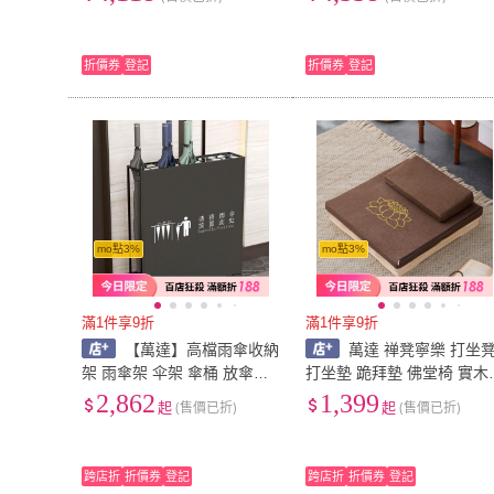
帶剎車/抗摔耐磨/可調節)
帶剎車/抗摔耐磨/可調節)
折價券
登記
折價券
登記
mo點3%
mo點3%
滿1件享9折
滿1件享9折
【萬達】高檔雨傘收納
萬達 禅凳寧樂 打坐
架 雨傘架 伞架 傘桶 放傘置
打坐墊 跪拜墊 佛堂椅 實木
物架 独立出水槽 可客制 商
禅修凳 打坐用品 打坐椅 寶
2,862
1,399
起
(售價已折)
起
(售價已折)
用酒店大堂公司大容量logo
座法坐打座椅盤腿禅椅
跨店折
折價券
登記
跨店折
折價券
登記