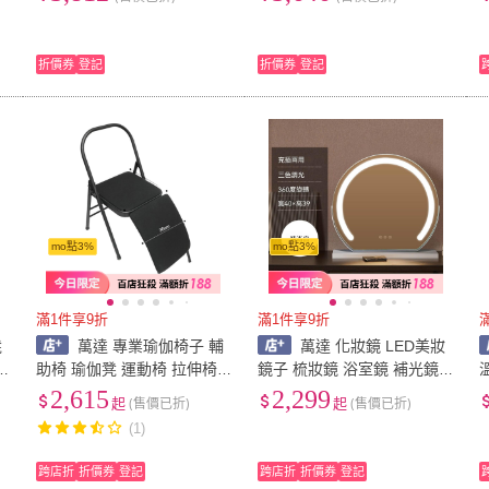
帶剎車/抗摔耐磨/可調節)
帶剎車/抗摔耐磨/可調節)
折價券
登記
折價券
登記
mo點3%
mo點3%
滿1件享9折
滿1件享9折
凳
萬達 專業瑜伽椅子 輔
萬達 化妝鏡 LED美妝
助椅 瑜伽凳 運動椅 拉伸椅
鏡子 梳妝鏡 浴室鏡 補光鏡
凳 運動器材 專業家用加寬加
帶燈台式桌面led燈充電網紅
2,615
2,299
起
(售價已折)
起
(售價已折)
粗腰托瑜伽輔助器材
臥室智能補光鏡子ins
(1)
跨店折
折價券
登記
跨店折
折價券
登記