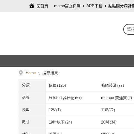
回首頁
momo富立保險
APP下載
點點賺分潤計
萬
Home
搜尋結果
分類
傢俱
(
126
)
修繕裝潢
(
77
)
餐廚用品
(
35
)
戶外用品
(
19
)
品牌
Felsted 菲仕德
(
67
)
metabo 美達寶
(
2
)
車類
(
7
)
飾品配件
(
6
)
Felsted 菲仕德
(
67
)
metabo 美達
類型
12V
(
1
)
110V
(
2
)
保健食品/用品
(
2
)
服裝內著
(
2
)
12V
(
1
)
110V
(
2
)
主體
(
2
)
配件
(
1
)
尺寸
19吋以下
(
24
)
20吋
(
34
)
主體
(
2
)
配件
(
1
)
高腳
(
1
)
多功能型
(
1
)
19吋以下
(
24
)
20吋
(
34
)