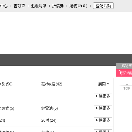
中心
查訂單
追蹤清單
折價券
購物車
登記活動
(
0
)
購物車
展開
傢飾
(
50
)
鞋/包/箱
(
42
)
TOP
14
)
彩妝保養
(
9
)
選更多
開運/宗教
(
5
)
家庭清潔/紙品
(
3
)
選更多
插頭式
(
5
)
鋰電池
(
5
)
行程/用品
(
1
)
一般插頭式
(
5
)
鋰電池
(
5
)
組
(
1
)
鑰匙
(
1
)
選更多
24
)
26吋
(
24
)
刀具組
(
1
)
鑰匙
(
1
)
1
)
24吋
(
24
)
26吋
(
24
)