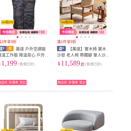
mo點3%
mo點3%
滿1件享9折
滿1件享9折
萬達 戶外空調服
【萬達】實木椅 實木
降溫工作服 降溫背心 戶外工
沙發 老人椅 帶擱腳 單人沙
作服 制冷降溫釣魚馬甲 降溫
發 可躺靠 休閒靠背椅 書桌
1,199
11,589
(售價已折)
起
(售價已折)
背心 騎行外送空調服夏
椅 躺椅 電腦椅 學習椅 靠背
三檔可調
跨店折
折價券
登記
跨店折
折價券
登記