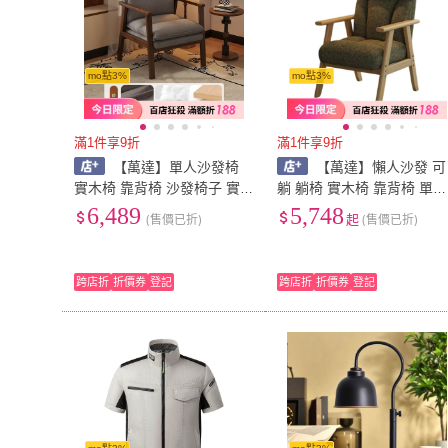
mo點3%
mo點3%
滿1件享9折
滿1件享9折
【萬達】單人沙發椅
【萬達】懶人沙發 可
實木椅 靠背椅 沙發椅子 實
躺 躺椅 實木椅 靠背椅 單人
木框架 複古風實木單人椅客
實木沙發椅陽台午休躺椅久
6,489
5,748
(售價已折)
起
(售價已折)
廳陽台休閒簡約書房
坐舒服老人椅子
跨店折
折價券
登記
跨店折
折價券
登記