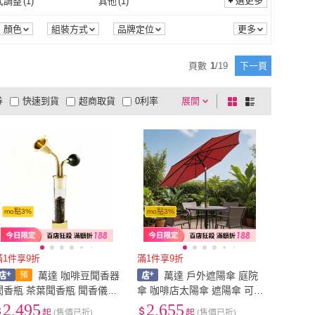
1
)
27型
(
1
)
選更多
式調整
(
1
)
其他
(
1
)
有蓋
(
1
)
26型
(
1
)
27型
(
1
)
1
)
39型
(
1
)
多段式調整
(
1
)
其他
(
1
)
震動
(
1
)
防水
(
1
)
顏色
組裝方式
品牌定位
35型
(
1
)
39型
(
1
)
cm以下
(
2
)
211cm~280cm
(
1
)
旋轉震動
(
1
)
防水
(
1
)
頁數
1
/
19
下一頁
210cm以下
(
2
)
211cm~280cm
(
1
)
以下
(
1
)
券
快速到貨
超商取貨
0利率
展開
棋
條
5尺以下
(
1
)
品有量
有影片
電視購物
盤
列
到付款
超商付款
5
式
式
以上
1
及以上
mo點3%
mo點3%
滿1件享9折
滿1件享9折
萬達 咖啡豆聞香器
萬達 戶外遮陽傘 庭院
聞香瓶 茶葉聞香瓶 聞香儀
傘 咖啡店太陽傘 遮陽傘 可
氣味 白酒聞香按壓氣味測試
轉向中柱傘 手搖調節 珍奶店
2,495
2,655
起
(售價已折)
起
(售價已折)