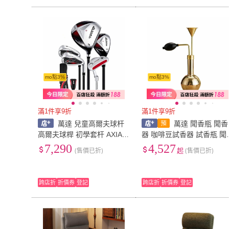
mo點3%
mo點3%
滿1件享9折
滿1件享9折
萬達 兒童高爾夫球杆
萬達 聞香瓶 聞香
高爾夫球桿 初學套杆 AXIAL-
器 咖啡豆試香器 試香瓶 聞
2小孩男童女童練習杆 青少
香儀 黃銅 美容院精油聞香
7,290
4,527
(售價已折)
起
(售價已折)
年套裝 送球包桿頭套 5支裝
水療spa聞香器銅美容院精
香水
跨店折
折價券
登記
跨店折
折價券
登記