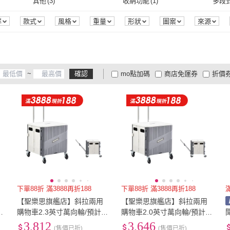
24型
(
1
)
25型
(
1
)
26型
(
其他
(
3
)
收納功能
(
1
)
多段
抽象畫
(
1
)
硬殼
(
1
)
24型
(
1
)
25型
(
1
)
32型
(
1
)
34型
(
1
)
35型
(
其他
(
3
)
收納功能
(
1
)
無
(
2
)
音波清潔
(
1
)
旋轉
群
款式
風格
重量
形狀
圖案
來源
32型
(
1
)
34型
(
1
)
49型
(
1
)
50型以上
(
1
)
210
無
(
2
)
音波清潔
(
1
)
49型
(
1
)
50型以上
(
1
)
寬150cm-179cm
(
1
)
81-100吋
(
1
)
5尺
~
確認
mo點加碼
商店免運券
折價
1
)
寬150cm-179cm
(
1
)
81-100吋
(
1
)
大家電安心配
大家電快配
商
低溫宅配
定期配/分次配
貨
4
及以上
3
及以上
2
及
下單88折 滿3888再折188
下單88折 滿3888再折188
【聖樂思旗艦店】斜拉兩用
【聖樂思旗艦店】斜拉兩用
1
購物車2.3英寸萬向輪/預計1
購物車2.0英寸萬向輪/預計1
音
0-15個工作日左右送達(靜音
0-15個工作日左右送達(靜音
3,812
3,646
(售價已折)
(售價已折)