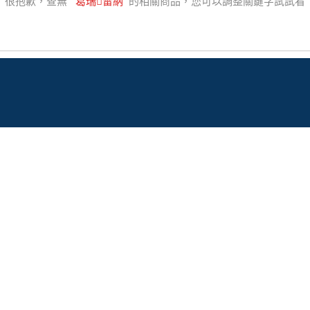
很抱歉，查無
"
葛瑞雷納
"
的相關商品，您可以調整關鍵字試試看