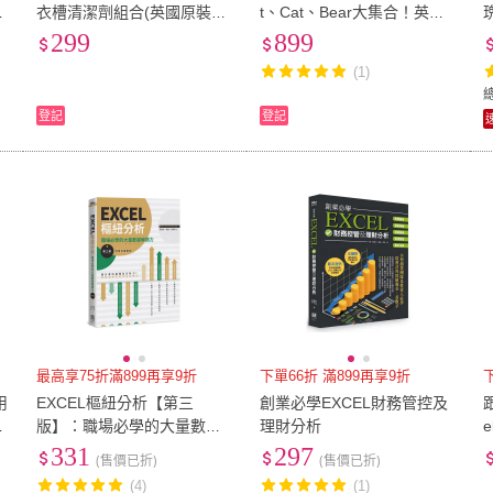
英
衣槽清潔劑組合(英國原裝進
t、Cat、Bear大集合！英文
眼
口)
繪本(童趣英文韻文故事書三
299
899
書)
(1)
登記
登記
最高享75折滿899再享9折
下單66折 滿899再享9折
用
EXCEL樞紐分析【第三
創業必學EXCEL財務管控及
英
版】：職場必學的大量數據
理財分析
眼
解讀力
331
297
(售價已折)
(售價已折)
(4)
(1)