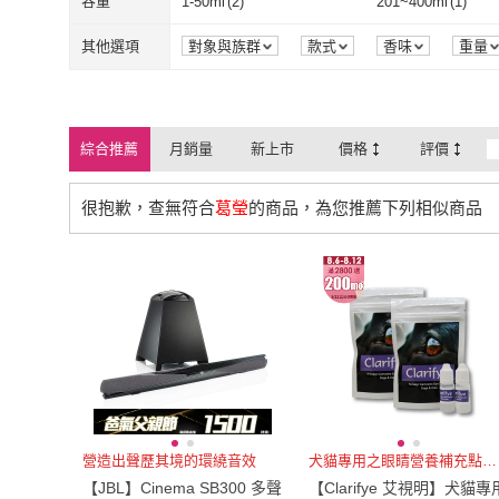
容量
1-50ml
(
2
)
201~400ml
(
1
)
1-50ml
(
2
)
201~400ml
(
1
)
其他選項
對象與族群
款式
香味
重量
綜合推薦
月銷量
新上市
價格
評價
很抱歉，查無符合
葛瑩
的商品，為您推薦下列相似商品
營造出聲歷其境的環繞音效
犬貓專用之眼睛營養補充點眼液
【JBL】Cinema SB300 多聲
【Clarifye 艾視明】犬貓專