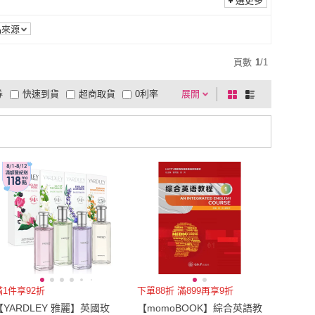
選更多
品來源
頁數
1
/
1
券
快速到貨
超商取貨
0利率
展開
棋
條
品有量
有影片
電視購物
盤
列
到付款
超商付款
5
式
式
以上
1
及以上
滿1件享92折
下單88折 滿899再享9折
YARDLEY 雅麗】英國玫
【momoBOOK】綜合英語教