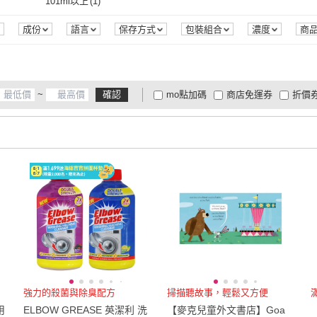
101ml以上
(
1
)
101ml以上
(
1
)
成份
語言
保存方式
包裝組合
濃度
商
~
確認
mo點加碼
商店免運券
折價
大家電安心配
大家電快配
商
低溫宅配
定期配/分次配
貨
4
及以上
3
及以上
2
及
強力的殺菌與除臭配方
掃描聽故事，輕鬆又方便
用
ELBOW GREASE 英潔利 洗
【麥克兒童外文書店】Goa
【