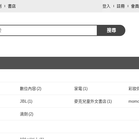
劃
書店
登入
註冊
會員
瑩
搜尋
數位內容
(
2
)
家電
(
1
)
彩妝
取消
JBL
(
1
)
麥克兒童外文書店
(
1
)
mom
取消
JBL
(
1
)
麥克兒童外文書店
(
1
)
滴劑
(
2
)
取消
滴劑
(
2
)
取消