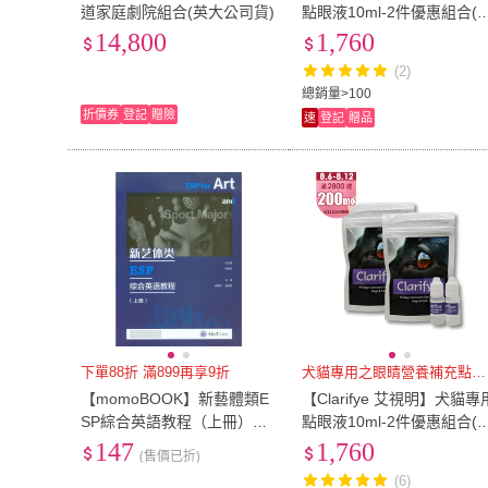
道家庭劇院組合(英大公司貨)
點眼液10ml-2件優惠組合(
國原裝進口/視力保健/犬貓
14,800
1,760
部保養)
(2)
總銷量>100
折價券
登記
贈險
速
登記
贈品
下單88折 滿899再享9折
犬貓專用之眼睛營養補充點眼液
【momoBOOK】新藝體類E
【Clarifye 艾視明】犬貓專
SP綜合英語教程（上冊）
點眼液10ml-2件優惠組合(
（簡體書）(電子書)
國原裝進口/視力保健/犬貓
147
1,760
(售價已折)
部保養)
(6)