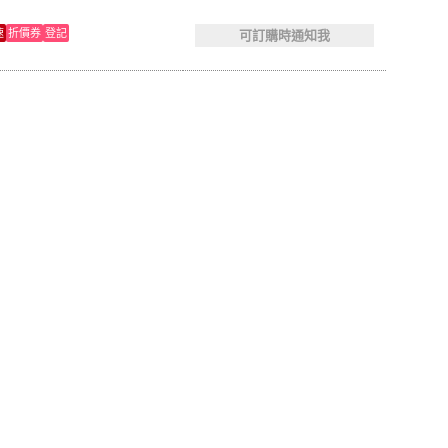
速
折價券
登記
可訂購時通知我