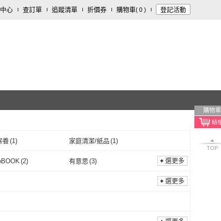
中心
查訂單
追蹤清單
折價券
購物車
登記活動
(
0
)
購物車
保養
(
1
)
家庭清潔/紙品
(
1
)
TOP
選更多
oBOOK
(
2
)
有意思
(
3
)
momoBOOK
(
2
)
有意思
(
3
)
選更多