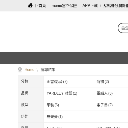
回首頁
momo富立保險
APP下載
點點賺分潤計
葛
Home
搜尋結果
分類
圖書/影音
(
7
)
寵物
(
2
)
品牌
YARDLEY 雅麗
(
1
)
電腦人
(
3
)
YARDLEY 雅麗
(
1
)
電腦人
(
3
)
類型
平裝
(
6
)
電子書
(
2
)
平裝
(
6
)
電子書
(
2
)
功能
無聲音
(
1
)
無聲音
(
1
)