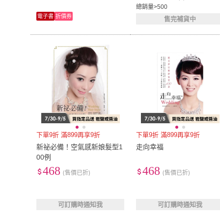
總銷量>500
電子書
折價券
售完補貨中
下單9折 滿899再享9折
下單9折 滿899再享9折
新祕必備！空氣感新娘髮型1
走向幸福
00例
468
468
(售價已折)
(售價已折)
可訂購時通知我
可訂購時通知我