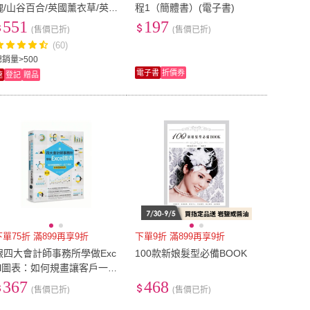
瑰/山谷百合/英國薰衣草/英
程1（簡體書）(電子書)
國忍冬/英國茉莉/英國水仙淡
551
197
(售價已折)
(售價已折)
香水125ml-任選(專櫃公司
(60)
貨)
總銷量>500
電子書
折價券
速
登記
贈品
下單75折 滿899再享9折
下單9折 滿899再享9折
跟四大會計師事務所學做Exc
100款新娘髮型必備BOOK
el圖表：如何規畫讓客戶一目
了然的商業圖解報表 第二版
367
468
(售價已折)
(售價已折)