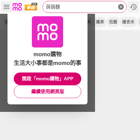
蒟蒻麵
低卡
蒟蒻絲
即食
低熱量
輕食
蒟蒻米
纖美
低醣
纖食米
momo購物
生活大小事都是momo的事
開啟「momo購物」APP
繼續使用網頁版