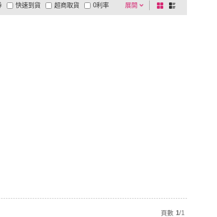
券
快速到貨
超商取貨
0利率
展開
棋
條
品有量
有影片
電視購物
盤
列
到付款
超商付款
5
式
式
以上
1
及以上
頁數
1
/
1