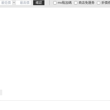
~
確認
mo點加碼
商店免運券
折價
大家電安心配
大家電快配
商
低溫宅配
定期配/分次配
貨
4
及以上
3
及以上
2
及