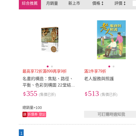
綜合推薦
月銷量
新上市
價格
評價
最高享72折滿899再享9折
滿1件享79折
名畫的構造：焦點、路徑、
老人服務與照護
平衡、色彩到構圖 22堂結合
「敏感度」與「邏輯訓練」
355
513
(售價已折)
(售價已折)
的視覺識讀課
總銷量>100
可訂購時通知我
速
折價券
登記
1