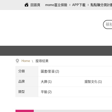
回首頁
momo富立保險
APP下載
點點賺分潤計
蔡
Home
搜尋結果
分類
圖書/影音
(
2
)
品牌
大牌
(
1
)
揚智文化
(
1
)
大牌
(
1
)
揚智文化
(
1
)
類型
平裝
(
2
)
平裝
(
2
)