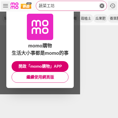
蔬菜工坊
培養土
赤玉土
泥炭土
系列
山土
通用
栽植土
瓜果肥
養葉
momo購物
生活大小事都是momo的事
開啟「momo購物」APP
繼續使用網頁版