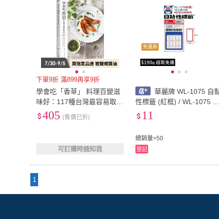
免運券
下單9折 滿899再享9折
學會吃「香草」 料理百變滋
華麗牌 WL-1075 自
味好：117種台灣最容易取得
性標籤 (紅框) / WL-1075 自
的新鮮、乾燥香草、香花與
黏性標籤 (藍框) 14x26mm 3
405
11
(售價已折)
香料。
40張/包
總銷量>50
可訂購時通知我
登記
1