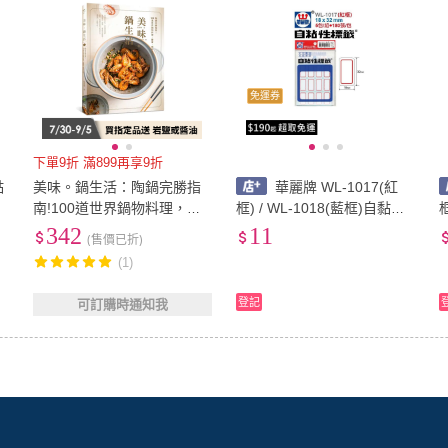
免運券
下單9折 滿899再享9折
黏
美味。鍋生活：陶鍋完勝指
華麗牌 WL-1017(紅
南!100道世界鍋物料理，豐
框) / WL-1018(藍框)自黏標
框
富、精彩呈現~
籤 (180張/包)
籤
342
11
(售價已折)
(1)
登記
可訂購時通知我