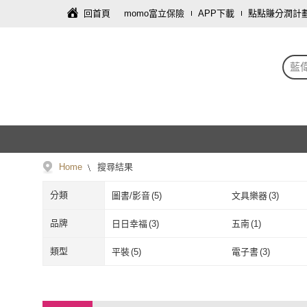
回首頁
momo富立保險
APP下載
點點賺分潤計
藍
Home
搜尋結果
分類
圖書/影音
(
5
)
文具樂器
(
3
)
品牌
日日幸福
(
3
)
五南
(
1
)
日日幸福
(
3
)
五南
(
1
)
類型
平裝
(
5
)
電子書
(
3
)
平裝
(
5
)
電子書
(
3
)