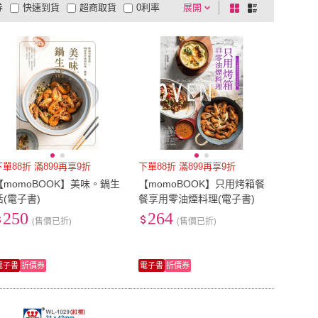
券
快速到貨
超商取貨
0利率
展開
棋
條
品有量
有影片
電視購物
盤
列
到付款
超商付款
5
式
式
以上
1
及以上
下單88折 滿899再享9折
下單88折 滿899再享9折
【momoBOOK】美味。鍋生
【momoBOOK】只用烤箱餐
活(電子書)
餐享用零油煙料理(電子書)
250
264
(售價已折)
(售價已折)
電子書
折價券
電子書
折價券