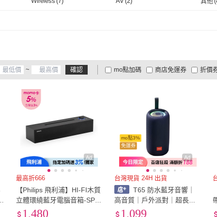
Hi Res
(
2
)
無
(
9
)
Airpla
Wireless
(
7
)
AV
(
2
)
其他
(
Hi Res
(
2
)
無
(
9
)
Wireless
(
7
)
AV
(
2
)
~
確認
mo點加碼
商店免運券
折價
大家電安心配
大家電快配
商
低溫宅配
定期配/分次配
貨
4
及以上
3
及以上
2
及
mo點3%
免運券
Ad
Ad
最高折666
台灣現貨 24H 出貨
無
【Philips 飛利浦】HI-FI木質
T65 防水藍牙音響｜
【
立體環繞藍牙電腦音箱-SPA3
高音質｜戶外派對｜超長續
Y
818
航
1,480
1,099