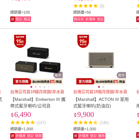
(9)
總銷量>100
總銷量>50
總
速
登記
贈品
跨店折
折價券
登記
貨
台灣公司貨18個月保固/非水貨
台灣公司貨18個月保固/非水貨
式
【Marshall】Emberton III 攜
【Marshall】ACTON III 家用
【
帶式藍牙喇叭/公司貨
式藍牙喇叭(奶油白)
6,490
9,900
(147)
(146)
總銷量>1,000
總銷量>1,000
速
折價券
登記
贈險
速
折價券
登記
贈險