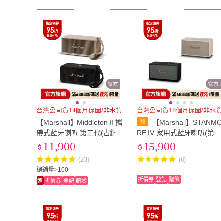
台灣公司貨18個月保固/非水貨
台灣公司貨18個月保固/非水
【Marshall】Middleton II 攜
【Marshall】STANM
帶式藍牙喇叭 第二代(古銅黑
RE IV 家用式藍牙喇叭(第
奶油白)
代)
11,900
15,900
(23)
(6)
總銷量>100
折價券
登記
贈險
速
折價券
登記
贈險