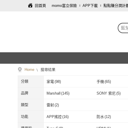
回首頁
momo富立保險
APP下載
點點賺分潤計
藍芽
Home
搜尋結果
分類
家電
(
98
)
手機
(
65
)
品牌
Marshall
(
145
)
SONY 索尼
(
5
)
Marshall
(
145
)
SONY 索尼
(
5
類型
雷射
(
2
)
雷射
(
2
)
功能
APP搖控
(
16
)
防水
(
12
)
APP搖控
(
16
)
防水
(
12
)