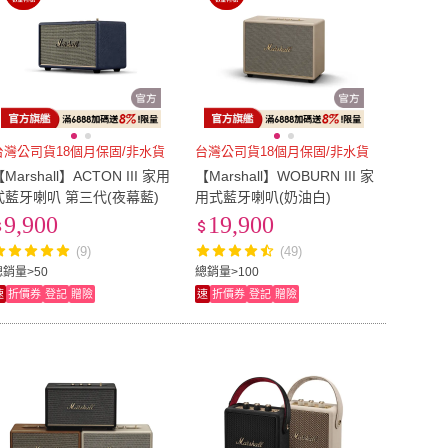
台灣公司貨18個月保固/非水貨
台灣公司貨18個月保固/非水貨
Marshall】ACTON III 家用
【Marshall】WOBURN III 家
式藍牙喇叭 第三代(夜幕藍)
用式藍牙喇叭(奶油白)
9,900
19,900
(9)
(49)
總銷量>50
總銷量>100
速
折價券
登記
贈險
速
折價券
登記
贈險