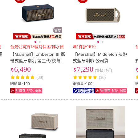
貨
台灣公司貨18個月保固/非水貨
滿1件折1610
家用
【Marshall】Emberton III 攜
【Marshall】Middleton 攜帶
【
帶式藍牙喇叭 第三代(夜幕
式藍牙喇叭 公司貨
藍)
6,490
7,290
(售價已折)
(39)
(16)
總銷量>100
總銷量>100
速
折價券
登記
贈險
速
折價券
登記
贈險