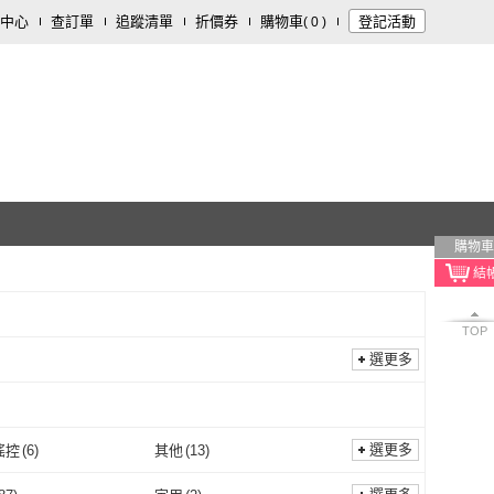
中心
查訂單
追蹤清單
折價券
購物車
登記活動
(
0
)
購物車
TOP
選更多
選更多
搖控
(
6
)
其他
(
13
)
無線搖控
(
6
)
其他
(
13
)