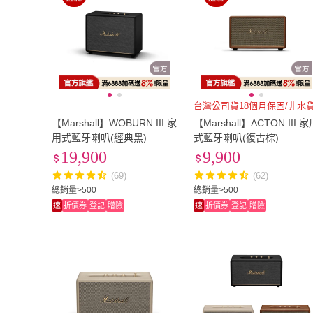
台灣公司貨18個月保固/非水
【Marshall】WOBURN III 家
【Marshall】ACTON III 
用式藍牙喇叭(經典黑)
式藍牙喇叭(復古棕)
19,900
9,900
(69)
(62)
總銷量>500
總銷量>500
速
折價券
登記
贈險
速
折價券
登記
贈險