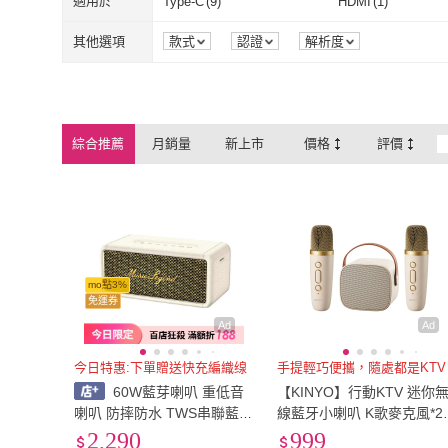
其他功能
(
73
)
DTS
(
1
)
適用於
Type-C
(
9
)
HDMI
(
1
)
其他功能
(
73
)
DTS
(
1
)
Type-C
(
9
)
HDMI
(
1
)
其他選項
款式
認證
解析度
綜合推薦
月銷量
新上市
價格
評價
mo點3%
免運券
Ad
Ad
今日特惠:下單贈送快充編織缐
手提輕巧便攜，隨處都是KTV
60W藍芽喇叭 重低音
【KINYO】行動KTV 迷你
喇叭 防摔防水 TWS串聯藍芽
線藍牙小喇叭 K歌麥克風*2
音響 人聲/全頻雙模式 喇
(卡拉ok K歌喇叭 K歌神器 K
2,290
999