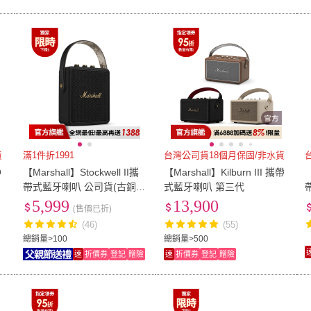
貨
滿1件折1991
台灣公司貨18個月保固/非水貨
O
【Marshall】Stockwell II攜
【Marshall】Kilburn III 攜帶
【
四
帶式藍牙喇叭 公司貨(古銅
式藍牙喇叭 第三代
黑)
5,999
13,900
(售價已折)
(46)
(55)
總銷量>100
總銷量>500
速
折價券
登記
贈險
速
折價券
登記
贈險