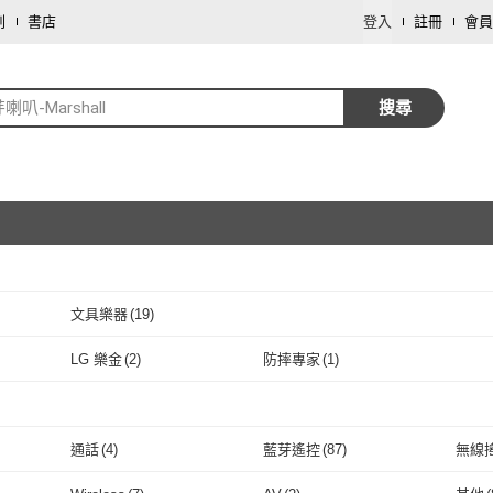
劃
書店
登入
註冊
會員
喇叭-Marshall
搜尋
文具樂器
(
19
)
取消
LG 樂金
(
2
)
防摔專家
(
1
)
取消
)
LG 樂金
(
2
)
防摔專家
(
1
)
取消
通話
(
4
)
藍芽遙控
(
87
)
無線
取消
通話
(
4
)
藍芽遙控
(
87
)