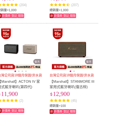
(204)
(207)
銷量>1,000
總銷量>1,000
速
折價券
登記
贈險
速
折價券
登記
贈險
台灣公司貨18個月保固/非水貨
台灣公司貨18個月保固/非水貨
Marshall】ACTON IV 家
【Marshall】STANMORE III
用式藍牙喇叭(第四代)
家用式藍牙喇叭(復古棕)
11,900
12,900
(2)
(45)
總銷量>100
速
折價券
登記
贈險
速
折價券
登記
贈險