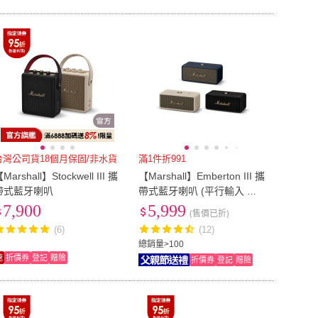
台灣公司貨18個月保固/非水貨
滿1件折991
Marshall】Stockwell III 攜
【Marshall】Emberton III 攜
帶式藍牙喇叭
帶式藍牙喇叭 (平行輸入 經
銷商保固18個月)
7,900
5,999
(售價已折)
(6)
(12)
總銷量>100
速
折價券
登記
贈險
折價券
登記
贈險