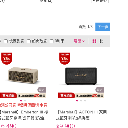
y
(
2
)
短焦
(
2
)
選更多
87
)
家用
(
2
)
Airplay
(
2
)
短焦
(
2
)
其他
(
87
)
家用
(
2
)
頁數
1
/
8
下一頁
券
快速到貨
超商取貨
0利率
展開
棋
條
品有量
有影片
電視購物
盤
列
到付款
超商付款
5
式
式
以上
1
及以上
台灣公司貨18個月保固/非水貨
Marshall】Emberton III 攜
【Marshall】ACTON III 家用
帶式藍牙喇叭/公司貨(奶油
式藍牙喇叭(經典黑)
白)
6,490
9,900