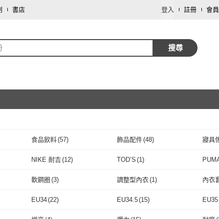
劃
書店
登入
註冊
會員
粉
搜尋
食品飲料
(
57
)
飾品配件
(
48
)
寢具
取消
文具樂器
(
3
)
家電
(
2
)
個人
NIKE 耐吉
(
12
)
TOD’S
(
1
)
PUM
取消
家庭清潔/紙品
(
1
)
餐廚用品
(
1
)
修繕
NIKE 耐吉
(
12
)
TOD’S
(
1
)
NEW BALANCE
(
5
)
曼黛瑪璉
(
10
)
薌園
(
軟鋼圈
(
3
)
調整型內衣
(
1
)
內衣
NEW BALANCE
(
5
)
曼黛瑪璉
取消
(
10
)
初色
(
15
)
Grace Gift
(
2
)
NAM
軟鋼圈
(
3
)
調整型內衣
(
1
)
美背內衣
(
7
)
無痕內衣
(
5
)
大尺
EU34
(
22
)
EU34.5
(
15
)
EU35
芬
(
3
)
初色
(
15
)
Grace Gift
(
2
)
ALDO
(
2
)
WYPEX
(
1
)
N9
(
1
)
美背內衣
(
7
)
無痕內衣
取消
(
5
)
EU34
(
22
)
EU34.5
(
15
)