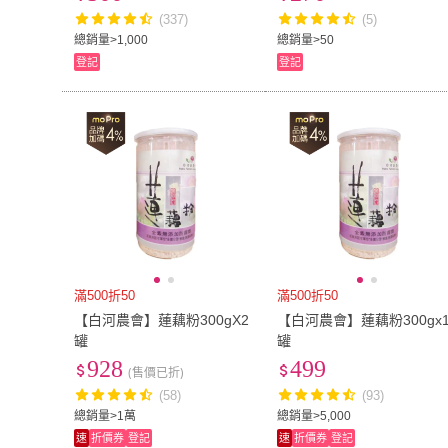
(337)
(5)
US12
(
13
)
US12.5
(
7
)
S
(
47
)
M
(
124
)
總銷量>1,000
總銷量>50
登記
登記
S
(
47
)
M
(
124
)
5L
(
3
)
6L
(
3
)
5L
(
3
)
6L
(
3
)
4XL
(
14
)
5XL
(
6
)
4XL
(
14
)
5XL
(
6
)
75
(
28
)
80
(
28
)
75
(
28
)
80
(
28
)
23腰(58公分)
(
3
)
24腰(61公分)
(
3
)
23腰(58公分)
(
3
)
24腰(61公分)
(
29腰(74公分)
(
5
)
30腰(76公分)
(
8
)
29腰(74公分)
(
5
)
30腰(76公分)
(
35腰(89公分)
(
2
)
36腰(91公分)
(
1
)
滿500折50
滿500折50
35腰(89公分)
(
2
)
36腰(91公分)
(
13.5cm
(
3
)
14cm
(
1
)
【白河農會】蓮藕粉300gX2
【白河農會】蓮藕粉300gx
罐
罐
13.5cm
(
3
)
14cm
(
1
)
16.5cm
(
3
)
17cm
(
1
)
928
499
(售價已折)
16.5cm
(
3
)
17cm
(
1
)
19.5cm
(
2
)
20cm
(
2
)
(58)
(93)
總銷量>1萬
總銷量>5,000
19.5cm
(
2
)
20cm
(
2
)
13K
(
1
)
18K
(
1
)
速
折價券
登記
速
折價券
登記