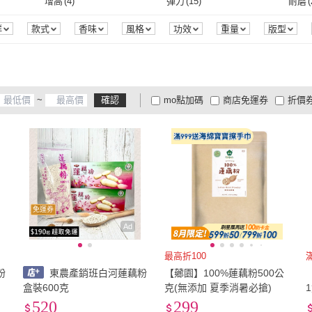
EU37
(
64
)
EU37.5
(
28
)
EU38
增高
(
4
)
彈力
(
15
)
耐磨
(
(
3
)
ALDO
(
2
)
WYPEX
(
1
)
)
展榮商號
(
1
)
Sunrise
(
1
)
Penn
EU37
(
64
)
EU37.5
(
28
)
EU40
(
52
)
EU40.5
(
17
)
EU41
增高
(
4
)
彈力
(
15
)
安全反光條
(
8
)
3D透氣
(
1
)
抗UV
群
款式
香味
風格
功效
重量
版型
位
包裝組合
荷重
保固期
甜度
罩杯
領
娜塔
(
2
)
展榮商號
(
1
)
Sunrise
(
1
)
ZODENCE 佐登司
(
9
)
UNDER ARMOUR
(
3
)
AMI
EU40
(
52
)
EU40.5
(
17
)
EU43
(
25
)
EU43.5
(
15
)
EU44
安全反光條
(
8
)
3D透氣
(
1
)
透氣
(
4
)
防風
(
1
)
可水
N
(
1
)
ZODENCE 佐登司
(
9
)
UNDER ARMOUR
(
3
)
異
(
5
)
瑪登瑪朵
(
4
)
Pineapple Outfitter
(
4
)
K.W.
(
EU43
(
25
)
EU43.5
(
15
)
EU46
(
17
)
EU46.5
(
14
)
EU47
透氣
(
4
)
防風
(
1
)
護頭型
(
1
)
50M
(
1
)
日期
~
確認
mo點加碼
商店免運券
折價
 固特異
(
5
)
瑪登瑪朵
(
4
)
Pineapple Outfitter
(
4
)
(
1
)
KangaROOS
(
1
)
ST.MALO
(
1
)
Melis
EU46
(
17
)
EU46.5
(
14
)
EU49
(
7
)
EU49.5
(
7
)
EU50
護頭型
(
1
)
50M
(
1
)
大家電安心配
大家電快配
商
低溫宅配
定期配/分次配
貨
 大嘴猴
(
1
)
KangaROOS
(
1
)
ST.MALO
(
1
)
果傢飾
(
2
)
EU49
(
7
)
EU49.5
(
7
)
22.5cm
(
41
)
23cm
(
70
)
23.5
4
及以上
3
及以上
2
及
O 榆果傢飾
(
2
)
22.5cm
(
41
)
23cm
(
70
)
25.5cm
(
43
)
26cm
(
37
)
26.5
25.5cm
(
43
)
26cm
(
37
)
28.5cm
(
18
)
29cm
(
20
)
29.5
免運券
28.5cm
(
18
)
29cm
(
20
)
US4
(
19
)
US4.5
(
15
)
US5
(
Ad
US4
(
19
)
US4.5
(
15
)
US7
(
71
)
US7.5
(
49
)
US8
(
最高折100
粉
東農產銷班白河蓮藕粉
【薌園】100%蓮藕粉500公
US7
(
71
)
US7.5
(
49
)
US10
(
27
)
US10.5
(
18
)
US11
盒裝600克
克(無添加 夏季消暑必搶)
520
299
US10
(
27
)
US10.5
(
18
)
US13
(
10
)
XXXS
(
2
)
XXS
(