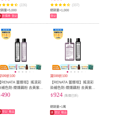
(226)
(337)
XXS
(
5
)
XS
(
22
)
)
4L
(
4
)
銷量>5,000
總銷量>1,000
速
折價券
登記
登記
3L
(
16
)
4L
(
4
)
53
)
3XL
(
20
)
2XL
(
53
)
3XL
(
20
)
70
(
22
)
65
(
1
)
70
(
22
)
22腰(56公分)
(
2
)
95
(
7
)
22腰(56公分)
(
2
)
69公分)
(
5
)
28腰(71公分)
(
8
)
27腰(69公分)
(
5
)
28腰(71公分)
(
8
)
84公分)
(
5
)
34腰(86公分)
(
3
)
33腰(84公分)
(
5
)
34腰(86公分)
(
3
)
2cm
(
1
)
12-13cm
(
3
)
599折100
滿599折100
10-12cm
(
1
)
12-13cm
(
3
)
cm
(
3
)
16cm
(
1
)
【RENATA 蕾娜塔】搖滾彩
【RENATA 蕾娜塔】搖滾彩
染補色劑-煙燻藕粉 去黃紫正
染補色劑-煙燻藕粉 去黃紫正
15.5cm
(
3
)
16cm
(
1
)
cm
(
2
)
19cm
(
2
)
100ml (官方直營 霧感色系
250ml+100ml (官方直營 霧
490
924
(售價已折)
漂染後補色 增色洗 矯色洗)
感色系 補色洗 增色 矯色)
18.5cm
(
2
)
19cm
(
2
)
cm
(
2
)
A3+
(
1
)
總銷量>1萬
21.5cm
(
2
)
A3+
(
1
)
1
)
10號信封
(
1
)
速
登記
贈品
速
登記
贈品