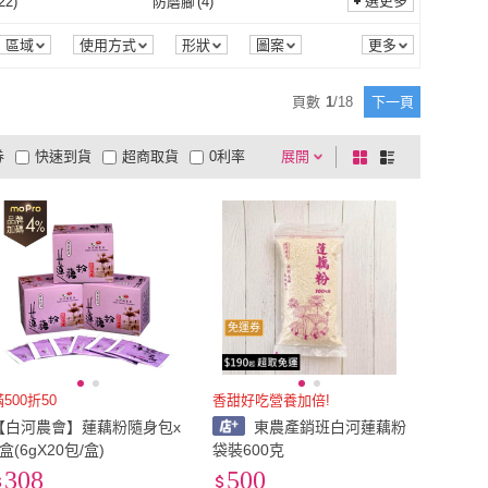
(
70
)
EU38.5
(
29
)
選更多
22
)
防磨腳
(
4
)
N9
(
1
)
BioNike
(
1
)
y 珮妮
(
1
)
HONOR 山形屋
(
1
)
EU38
(
70
)
EU38.5
(
29
)
(
30
)
EU41.5
(
17
)
耐磨
(
22
)
防磨腳
(
4
)
(
4
)
涼感
(
1
)
區域
使用方式
形狀
圖案
圍
商品來源
季節
Penny 珮妮
(
1
)
HONOR 山形屋
(
1
)
E 艾米韓系
(
2
)
2R 手工真皮
(
2
)
EU41
(
30
)
EU41.5
(
17
)
(
24
)
EU44.5
(
17
)
抗UV
(
4
)
涼感
(
1
)
洗
(
4
)
吸濕排汗
(
4
)
頁數
1
/
18
下一頁
AMIE 艾米韓系
(
2
)
2R 手工真皮
(
2
)
1
)
ADISI
(
1
)
EU44
(
24
)
EU44.5
(
17
)
(
14
)
EU47.5
(
15
)
可水洗
(
4
)
吸濕排汗
(
4
)
顯示
(
1
)
券
快速到貨
超商取貨
0利率
展開
棋
條
K.W.
(
1
)
ADISI
(
1
)
sa
(
1
)
asics 亞瑟士
(
3
)
EU47
(
14
)
EU47.5
(
15
)
(
7
)
21cm
(
14
)
日期顯示
(
1
)
品有量
有影片
電視購物
盤
列
到付款
超商付款
5
式
式
Melissa
(
1
)
asics 亞瑟士
(
3
)
EU50
(
7
)
21cm
(
14
)
cm
(
64
)
24cm
(
73
)
以上
1
及以上
23.5cm
(
64
)
24cm
(
73
)
cm
(
24
)
27cm
(
23
)
26.5cm
(
24
)
27cm
(
23
)
cm
(
16
)
30cm
(
19
)
免運券
29.5cm
(
16
)
30cm
(
19
)
39
)
US5.5
(
35
)
US5
(
39
)
US5.5
(
35
)
71
)
US8.5
(
43
)
滿500折50
香甜好吃營養加倍!
【白河農會】蓮藕粉隨身包x
東農產銷班白河蓮藕粉
US8
(
71
)
US8.5
(
43
)
(
20
)
US11.5
(
9
)
1盒(6gX20包/盒)
袋裝600克
308
500
US11
(
20
)
US11.5
(
9
)
5
)
XS
(
22
)