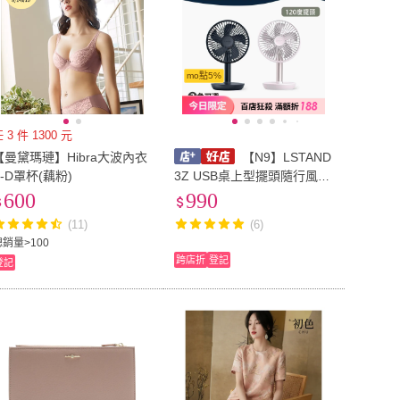
mo點5%
 3 件 1300 元
【曼黛瑪璉】Hibra大波內衣
【N9】LSTAND
B-D罩杯(藕粉)
3Z USB桌上型擺頭隨行風扇
雪白/藕粉/深灰/銀灰 野外營
600
990
露營 小風扇
(11)
(6)
總銷量>100
跨店折
登記
登記