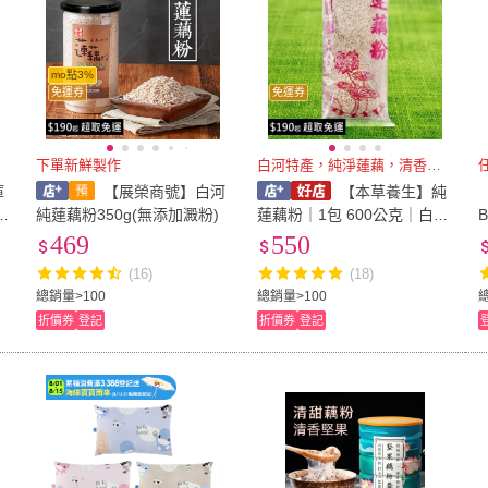
mo點3%
免運券
免運券
下單新鮮製作
白河特產，純淨蓮藕，清香養生
任
庫
【展榮商號】白河
【本草養生】純
純蓮藕粉350g(無添加澱粉)
蓮藕粉｜1包 600公克｜白河
#
特產｜100%純天然無添加
469
550
(16)
(18)
總銷量>100
總銷量>100
折價券
登記
折價券
登記