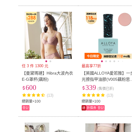
13K
(
1
)
18K
(
1
)
單人加大3.5尺
(
1
)
雙人
(
2
)
單人加大3.5尺
(
1
)
雙人
(
2
)
91cm~100cm
(
1
)
17cm~20cm
(
1
)
91cm~100cm
(
1
)
17cm~20cm
(
任 3 件 1300 元
最高享77折
【曼黛瑪璉】Hibra大波內衣
【英國ALLOYA愛若雅】一
E-G罩杯(藕粉)
光撩指甲油膠(V005藕粉思
戀)
600
339
(售價已折)
(13)
(13)
總銷量>100
總銷量>100
登記
速
折價券
登記