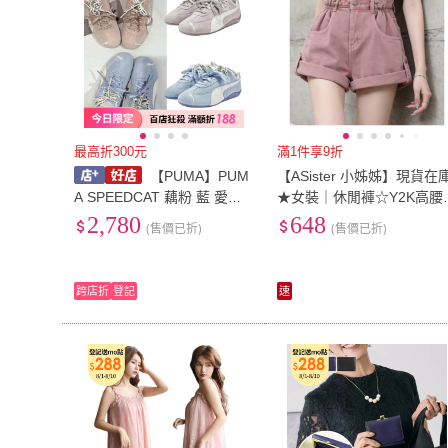
最高折300元
滿1件享9折
【PUMA】PUM
【ASister 小姊姊】現貨在
A SPEEDCAT 藕粉 藍 愛心
★女裝｜休閒褲☆Y2K高腰
字母鞋帶 情人節限定 賽車鞋
闊腿A字短褲(藕粉 XS-2XL)
2,780
648
(售價已折)
(售價已折)
中性鞋款 408130-01
AS2392
跨店折
登記
速