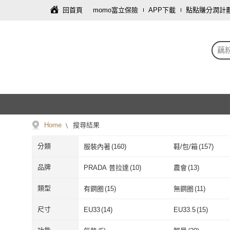
回首頁
momo富立保險
APP下載
點點賺分潤計
藕
Home
搜尋結果
分類
服裝內著
(
160
)
鞋/包/箱
(
157
)
園藝
(
9
)
彩妝保養
(
3
)
品牌
PRADA 普拉達
(
10
)
農會
(
13
)
運動用品/器材
(
2
)
攝影器材
(
1
)
PRADA 普拉達
(
10
)
農會
(
13
)
J II
(
3
)
MERRELL
(
7
)
類型
有鋼圈
(
15
)
無鋼圈
(
11
)
J II
(
3
)
MERRELL
(
7
)
SKECHERS
(
2
)
Triumph 黛安芬
(
3
)
有鋼圈
(
15
)
無鋼圈
(
11
)
水袋內衣
(
1
)
孕期內衣
(
2
)
尺寸
EU33
(
14
)
EU33.5
(
15
)
SKECHERS
(
2
)
Triumph 黛安
Wacoal 華歌爾
(
8
)
Hilltop 山頂鳥
(
3
)
水袋內衣
(
1
)
孕期內衣
(
2
)
落地式
(
2
)
指甲貼片
(
1
)
EU33
(
14
)
EU33.5
(
15
)