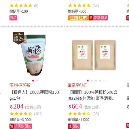
(8)
(35)
US13
(
10
)
XXXS
(
2
)
L
(
118
)
2L
(
36
)
3L
(
16
總銷量>100
總銷量>500
總
登記
速
登記
贈品
L
(
118
)
2L
(
36
)
7L
(
3
)
XL
(
79
)
2XL
(
7L
(
3
)
XL
(
79
)
6XL
(
3
)
Free
(
30
)
65
(
1
)
6XL
(
3
)
Free
(
30
)
85
(
21
)
90
(
14
)
95
(
7
)
85
(
21
)
90
(
14
)
25腰(64公分)
(
6
)
26腰(66公分)
(
8
)
27腰(
3
)
25腰(64公分)
(
6
)
26腰(66公分)
(
8
)
31腰(79公分)
(
5
)
32腰(81公分)
(
7
)
33腰(
8
)
31腰(79公分)
(
5
)
32腰(81公分)
(
7
)
37腰(94公分)
(
1
)
38腰(97公分)
(
1
)
10-1
滿1件享85折
最高享81折
滿
1
)
37腰(94公分)
(
1
)
38腰(97公分)
(
1
)
14.5cm
(
3
)
15cm
(
1
)
15.5
1
【藕達人】100%蓮藕粉150
【薌園】100%蓮藕粉500公
gx1包
克(2袋)(無添加 夏季消暑必
14.5cm
(
3
)
15cm
(
1
)
17.5cm
(
3
)
18cm
(
2
)
18.5
搶)
204
664
(售價已折)
(售價已折)
17.5cm
(
3
)
18cm
(
2
)
20.5cm
(
2
)
21cm
(
2
)
21.5
(101)
(26)
總銷量>3,000
總銷量>1,000
20.5cm
(
2
)
21cm
(
2
)
25K
(
1
)
32K
(
1
)
8x10
(
速
折價券
登記
速
登記