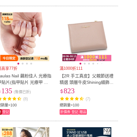
8x10
(
1
)
10號信封
(
1
)
~80cm
(
1
)
81cm~90cm
(
1
)
71cm~80cm
(
1
)
81cm~90cm
(
1
)
1
)
36mm-40mm
(
1
)
20吋
(
1
)
36mm-40mm
(
1
)
最高享77折
滿1000折111
Paulas Nail 藕粉佳人 光療指
【2R 手工真皮】父親節送禮
甲貼片(指甲貼片 光療甲 美
精選 頭層牛皮Shining綴飾手
甲貼)
感短夾 蜜藕粉
135
823
(售價已折)
(8)
(7)
總銷量>100
總銷量>100
速
登記
折價券
登記
贈品