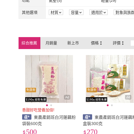
EU36
(
56
)
EU36.5
(
24
)
功能
氣墊
(
5
)
輕量
(
29
)
Wacoal 華歌爾
(
8
)
Hilltop 山頂鳥
MIZUNO 美津濃
(
2
)
RENATA 蕾娜塔
(
2
落地式
(
2
)
指甲貼片
(
1
)
EU36
(
56
)
EU36.5
(
24
)
EU39
(
68
)
EU39.5
(
22
)
氣墊
(
5
)
輕量
(
29
)
吸震減壓
(
24
)
抗菌消臭
(
3
)
其他選項
材質
容量
適用於
對象與族
來源
顏色
組裝方式
品牌定
MIZUNO 美津濃
(
2
)
RENATA 蕾
Alishia
(
1
)
CALVIN KLEIN
(
1
)
EU39
(
68
)
EU39.5
(
22
)
EU42
(
27
)
EU42.5
(
17
)
吸震減壓
(
24
)
抗菌消臭
(
3
)
防汙
(
1
)
快乾
(
1
)
Alishia
(
1
)
CALVIN KLEI
ASister 小姊姊
(
2
)
GOODYEAR 固特
EU42
(
27
)
EU42.5
(
17
)
EU45
(
12
)
EU45.5
(
16
)
防汙
(
1
)
快乾
(
1
)
支撐
(
1
)
嬰兒枕
(
1
)
綜合推薦
月銷量
新上市
價格
評價
ASister 小姊姊
(
2
)
GOODYEAR
LOTTO
(
5
)
Paul Frank 大嘴猴
EU45
(
12
)
EU45.5
(
16
)
EU48
(
14
)
EU48.5
(
7
)
支撐
(
1
)
嬰兒枕
(
1
)
LOTTO
(
5
)
Paul Frank
IPANEMA
(
8
)
HUGO DECO 榆
EU48
(
14
)
EU48.5
(
7
)
21.5cm
(
15
)
22cm
(
29
)
IPANEMA
(
8
)
HUGO DEC
21.5cm
(
15
)
22cm
(
29
)
24.5cm
(
64
)
25cm
(
74
)
24.5cm
(
64
)
25cm
(
74
)
27.5cm
(
20
)
28cm
(
20
)
免運券
免運券
27.5cm
(
20
)
28cm
(
20
)
30.5cm
(
7
)
31cm
(
9
)
Ad
Ad
30.5cm
(
7
)
31cm
(
9
)
US6
(
72
)
US6.5
(
47
)
香甜好吃營養加倍!
東農產銷班白河蓮藕粉
東農產銷班白河蓮藕
US6
(
72
)
US6.5
(
47
)
US9
(
49
)
US9.5
(
24
)
袋裝600克
盒裝300克
500
270
US9
(
49
)
US9.5
(
24
)
US12
(
13
)
US12.5
(
7
)