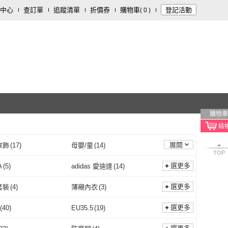
中心
查訂單
追蹤清單
折價券
購物車
登記活動
(
0
)
購物車
展開
傢飾
(
17
)
母嬰/童
(
14
)
TOP
清潔
(
2
)
珠寶/貴金屬
(
2
)
選更多
A
(
5
)
adidas 愛迪達
(
14
)
裝潢
(
1
)
藝術開運/宗教
(
1
)
PUMA
(
5
)
adidas 愛迪達
(
14
)
3
)
Ladies 蕾黛絲
(
5
)
選更多
套裝
(
4
)
薄襯內衣
(
3
)
薌園
(
3
)
Ladies 蕾黛絲
(
5
)
ASTE
(
2
)
AnnaSofia
(
21
)
內衣套裝
(
4
)
薄襯內衣
(
3
)
碼內衣
(
2
)
斜/直取式
(
2
)
選更多
(
40
)
EU35.5
(
19
)
NAMASTE
(
2
)
AnnaSofia
(
21
)
BioNike
(
1
)
大尺碼內衣
(
2
)
斜/直取式
(
2
)
EU35
(
40
)
EU35.5
(
19
)