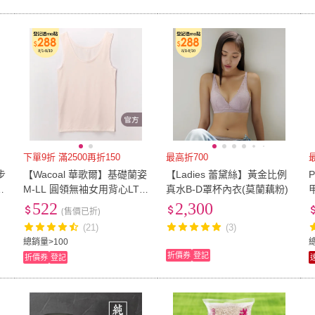
25K
(
1
)
32K
(
1
)
雙人特大
(
2
)
33~35cm
(
3
)
71cm
雙人特大
(
2
)
33~35cm
(
3
)
21cm~25cm
(
1
)
雙人加大/特大
(
1
)
20吋
(
1
)
21cm~25cm
(
1
)
雙人加大/特大
(
1
)
下單9折 滿2500再折150
最高折700
步
【Wacoal 華歌爾】基礎蘭姿
【Ladies 蕾黛絲】黃金比例
M-LL 圓領無袖女用背心LT2
真水B-D罩杯內衣(莫蘭藕粉)
012LP(藕粉)
522
2,300
(售價已折)
(21)
(3)
總銷量>100
折價券
登記
折價券
登記