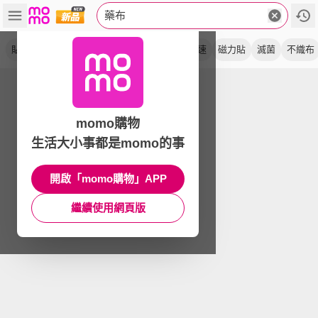
藥布
貼布
溫感
薑精油
舒緩
得力絆
妥療速
磁力貼
滅菌
不織布
momo購物
生活大小事都是momo的事
開啟「momo購物」APP
繼續使用網頁版