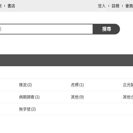
劃
書店
登入
註冊
會員
膏
搜尋
取消
匯浤
(
2
)
虎標
(
1
)
正光
取消
2
)
匯浤
(
2
)
虎標
(
1
)
病期調養
(
1
)
其他
(
9
)
其他
(
取消
(
1
)
病期調養
(
1
)
其他
(
9
)
無字號
(
2
)
無字號
(
2
)