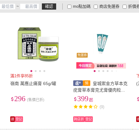
~
確認
mo點加碼
商店免運券
折價
大家電安心配
大家電快配
商
低溫宅配
定期配/分次配
貨
4
及以上
3
及以上
2
及
免運券
滿1件享85折
嶺南 萬應止痛膏 65g/罐
皇城禦金方草本克
疣膏草本膏克尤膏優肉粒肉
球植物萃取
296
399
(售價已折)
起
(9)
速
登記
跨店折
登記