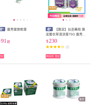
免運券
曼秀雷敦軟膏
【匯浤】台丞藥局 匯
浤薰衣草清涼膏75G 曼秀雷
敦 小護士 軟膏暈船 風濕痠
91
230
起
痛 止痛止癢
(2)
登記
跨店折
登記
免運券