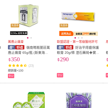
免運券
免運券
萬應止痛膏
歐盟認證，第一等級醫材許可
3
嶺南嗎㖘蓆莊萬
好治平痔瘡保護
母
應止痛膏 65g/瓶 (新東海藥
軟膏 20g/條 澄石藥局✚實體
局)
店面
350
290
(23)
總銷量>100
登記
登記