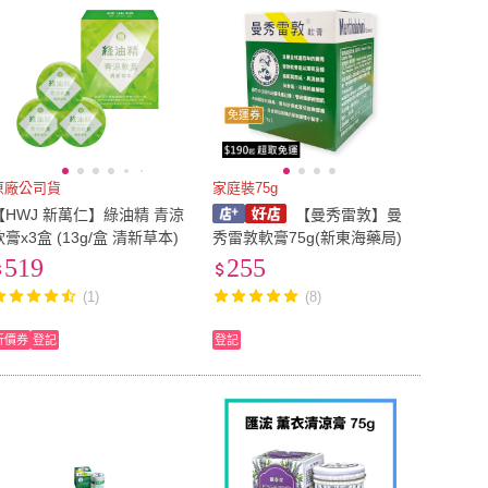
免運券
原廠公司貨
家庭裝75g
【HWJ 新萬仁】綠油精 青涼
【曼秀雷敦】曼
軟膏x3盒 (13g/盒 清新草本)
秀雷敦軟膏75g(新東海藥局)
519
255
(1)
(8)
折價券
登記
登記