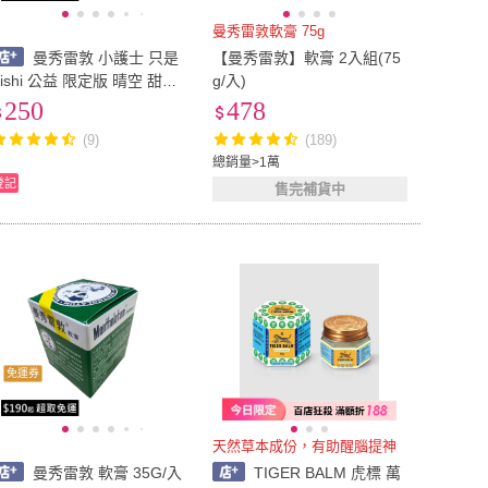
曼秀雷敦軟膏 75g
曼秀雷敦 小護士 只是
【曼秀雷敦】軟膏 2入組(75
Zishi 公益 限定版 晴空 甜靚
g/入)
軟膏 乙類成藥 12g 35g 75g
250
478
(9)
(189)
總銷量>1萬
登記
售完補貨中
免運券
天然草本成份，有助醒腦提神
曼秀雷敦 軟膏 35G/入
TIGER BALM 虎標 萬