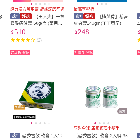
經典漢方萬用膏-舒緩深層不適
最高享83折
敦
【王大夫】一擦
【植英房】藜麥
靈酸痛油膏 50g/盒 (萬用膏/
爽身膏140gm(丁丁藥局)
舒緩油膏/壹品藥局)
510
248
(2)
跨店折
登記
折價券
登記
免運券
享譽全球 居家護理小幫手
油
曼秀雷敦 軟膏 1入12
【曼秀雷敦】軟膏 2入組(35