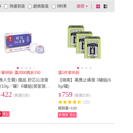
券
快速到貨
超商取貨
0利率
展開
棋
條
品有量
有影片
電視購物
盤
列
到付款
超商付款
5
式
式
以上
1
及以上
下單88折 滿2000再折150
滿1件享95折
(漁人生醫) 國品 舒芯沁涼膏
【嶺南】萬應止痛膏 3罐組(6
（10g／罐）6罐組(居家旅
5g/罐)
行．常備良藥)
422
759
(售價已折)
(售價已折)
(20)
總銷量>100
速
登記
折價券
登記