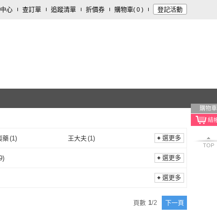
中心
查訂單
追蹤清單
折價券
購物車
登記活動
(
0
)
購物車
選更多
製藥
(
1
)
王大夫
(
1
)
TOP
正光製藥
(
1
)
王大夫
(
1
)
選更多
9
)
其他
(
9
)
選更多
頁數
1
/
2
下一頁