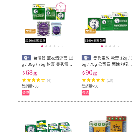
免運券
免運券
台灣貨 薰衣清涼膏 12
曼秀雷敦 軟膏 12g / 
g / 35g / 75g 軟膏 曼秀雷敦
5g / 75g 公司貨 面速力達
薰衣草 清涼膏 小護士 面速
健而美生活廣場
68
90
起
起
力達母 緩解搔癢
(4)
(10)
總銷量>50
總銷量>50
登記
登記