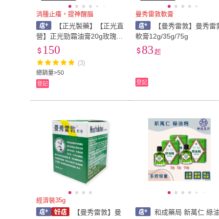
消腫止癢，提神醒腦
曼秀雷敦軟膏
【正光製藥】【正光直
【曼秀雷敦】曼秀雷
營】正光勁霜油膏20g玫瑰
軟膏12g/35g/75g
芬多精 薰衣草 檸檬 玫勁霜
150
83
起
薰勁霜 芬勁霜 檸勁霜 乙類
(3)
成藥 止痛止癢
總銷量>50
登記
登記
經濟裝35g
【曼秀雷敦】曼
和成藥局 新萬仁 綠