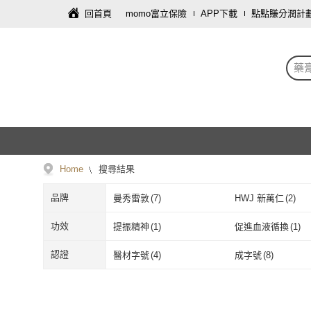
回首頁
momo富立保險
APP下載
點點賺分潤計
藥
Home
搜尋結果
品牌
曼秀雷敦
(
7
)
HWJ 新萬仁
(
2
)
曼秀雷敦
(
7
)
HWJ 新萬仁
(
植英房
(
1
)
功效
提振精神
(
1
)
促進血液循換
(
1
)
植英房
(
1
)
提振精神
(
1
)
促進血液循換
認證
醫材字號
(
4
)
成字號
(
8
)
醫材字號
(
4
)
成字號
(
8
)