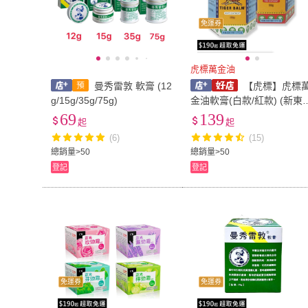
免運券
虎標萬金油
曼秀雷敦 軟膏 (12
【虎標】虎標
g/15g/35g/75g)
金油軟膏(白款/紅款) (新東
藥局)
69
139
起
起
(6)
(15)
總銷量>50
總銷量>50
登記
登記
免運券
免運券