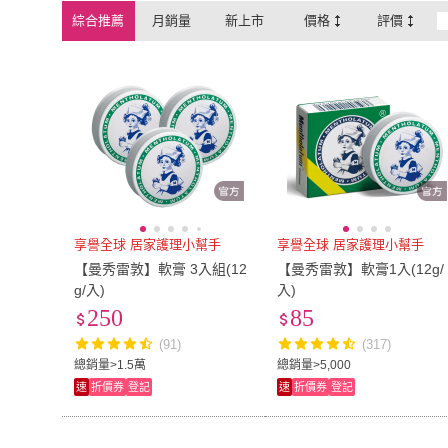
綜合推薦
月銷量
新上市
價格
評價
享譽全球 居家護理小幫手
享譽全球 居家護理小幫手
【曼秀雷敦】軟膏 3入組(12
【曼秀雷敦】軟膏1入(12g/
g/入)
入)
250
85
(91)
(317)
總銷量>1.5萬
總銷量>5,000
速
折價券
登記
速
折價券
登記