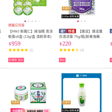
免運券
原廠公司貨
萬
【HWJ 新萬仁】綠油精 青涼
【匯浤】匯浤薰
海
軟膏x6盒 (13g/盒 清新草本)
衣清涼膏 75g/瓶(新東海藥
局)
959
220
(1)
(4)
折價券
登記
登記
免運券
免運券