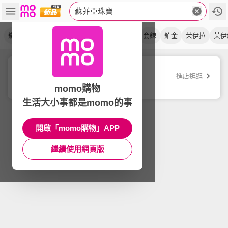
蘇菲亞珠寶
鑽石
項墜
戒指
耳環
培育鑽
手鍊
套鍊
鉑金
茉伊拉
芙伊
蘇菲亞珠寶
進店逛逛
品牌旗艦店
momo購物
生活大小事都是momo的事
開啟「momo購物」APP
繼續使用網頁版