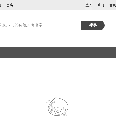
劃
書店
登入
註冊
會員
堂設計-心若有蘭,芳客滿堂
搜尋