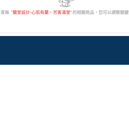
，查無
"
蘭堂設計-心若有蘭，芳客滿堂
"
的相關商品，您可以調整關鍵