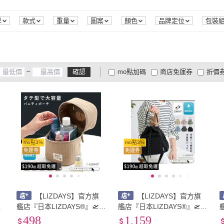
群
款式
重量
圖案
顏色
品牌定位
包裝
~
確認
mo點加碼
商店免運券
折價
大家電安心配
大家電快配
商
低溫宅配
定期配/分次配
貨
4
及以上
3
及以上
2
及
mo點3%
mo點3%
免運券
免運券
【LIZDAYS】官方旗
【LIZDAYS】官方旗
艦店『日本LIZDAYS®』🛫2
艦店『日本LIZDAYS®』🛫2
026新款 防潑水 收納包 大容
026新款 抽繩肩背包 尼龍 防
498
1,159