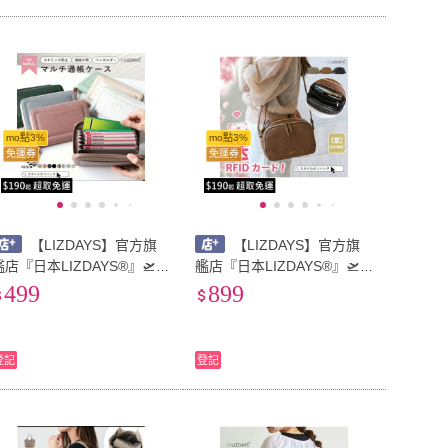
mo點3%
mo點3%
免運券
免運券
【LIZDAYS】官方旗
【LIZDAYS】官方旗
艦店『日本LIZDAYS®』🛫財
艦店『日本LIZDAYS®』🛫贈
庫包 金融卡套 存摺收納包
送防盜刷卡 日本人氣款再入
499
899
出國旅遊護照錢包 多功能 防
荷 錢包功能 側背包 長夾 多
盜刷 卡夾#6055
功能 大容量#70414
登記
登記