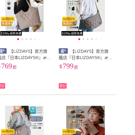
mo點3%
mo點3%
免運券
免運券
【LIZDAYS】官方旗
【LIZDAYS】官方旗
艦店『日本LIZDAYS®』🛫大
艦店『日本LIZDAYS®』🛫輕
容量 輕量防潑水 3層 A4 絎
量大容量A4尺寸單肩包 防水
769
799
起
起
縫尼龍手提肩背兩用包#715
尼龍 絎縫設計#70522
6
登記
登記
mo點3%
mo點3%