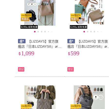
mo點3%
mo點3%
免運券
免運券
【LIZDAYS】官方旗
【LIZDAYS】官方旗
艦店『日本LIZDAYS®』🛫輕
艦店『日本LIZDAYS®』🛫
便手提包 單肩包 輕量兩用 B
皮卡套(附捲軸)鑰匙包 卡片
1,099
599
5 PU皮革 附開放式口袋
包 零錢包 IC卡夾#67108
登記
登記
mo點3%
mo點3%