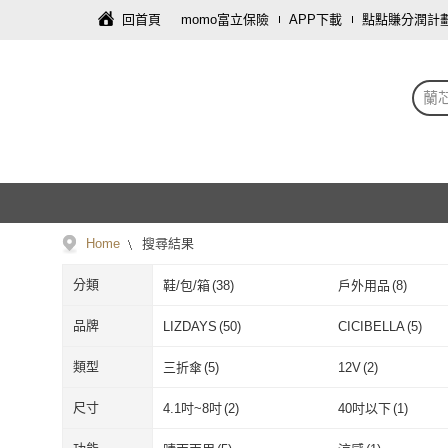
回首頁
momo富立保險
APP下載
點點賺分潤計
蘭
Home
搜尋結果
分類
鞋/包/箱
(
38
)
戶外用品
(
8
)
寢具傢飾
(
2
)
運動用品/器材
(
2
)
品牌
LIZDAYS
(
50
)
CICIBELLA
(
5
)
LIZDAYS
(
50
)
CICIBELLA
(
5
類型
三折傘
(
5
)
12V
(
2
)
三折傘
(
5
)
12V
(
2
)
尺寸
4.1吋~8吋
(
2
)
40吋以下
(
1
)
4.1吋~8吋
(
2
)
40吋以下
(
1
)