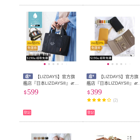
mo點3%
mo點3%
免運券
免運券
【LIZDAYS】官方旗
【LIZDAYS】官方旗
艦店『日本LIZDAYS®』🛫迷
艦店『日本LIZDAYS®』🛫
你手提袋 尼龍 防潑水 附隔
連扣 卡片收納 一扣快拆 真
599
399
層#71607
皮 鑰匙包 小巧 男女適用#6
(2)
3
登記
登記