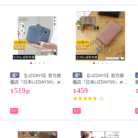
mo點3%
mo點3%
免運券
免運券
【LIZDAYS】官方旗
【LIZDAYS】官方旗
6
艦店『日本LIZDAYS®』🛫真
艦店『日本LIZDAYS®』🛫真
皮撞色新款入荷 招福大象造
皮 鑰匙包 卡包 登山扣#612
519
459
起
1
型 防盜 拉鍊短夾 風琴夾 聖
(1)
誕禮物#66401
登記
登記