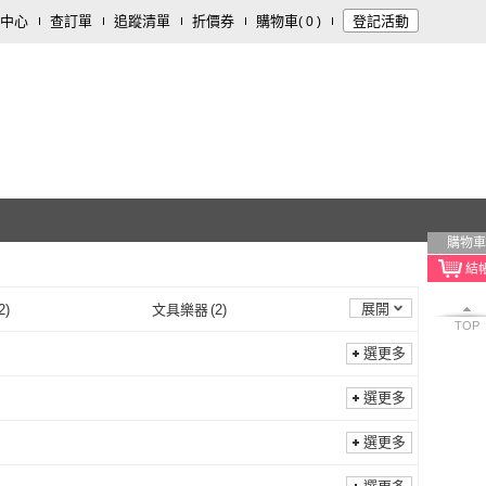
中心
查訂單
追蹤清單
折價券
購物車
登記活動
(
0
)
購物車
展開
2
)
文具樂器
(
2
)
TOP
行程/用品
(
1
)
選更多
選更多
選更多