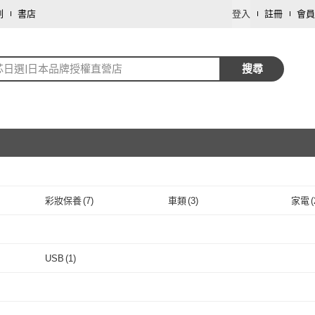
劃
書店
登入
註冊
會員
芯日選|日本品牌授權直營店
搜尋
彩妝保養
(
7
)
車類
(
3
)
家電
(
取消
個人清潔
(
1
)
飾品配件
(
1
)
旅遊
取消
)
USB
(
1
)
取消
USB
(
1
)
取消