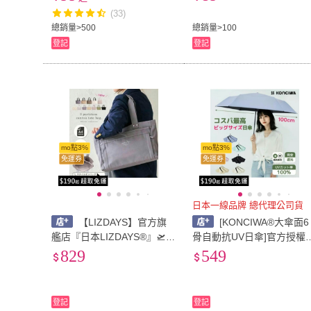
涼感環』
(33)
總銷量>500
總銷量>100
登記
登記
mo點3%
mo點3%
免運券
免運券
日本一線品牌 總代理公司貨
【LIZDAYS】官方旗
[KONCIWA®大傘面6
艦店『日本LIZDAYS®』🛫中
骨自動抗UV日傘]官方授權
大號 拉鍊 帆布包 A4 多收納
☂黑膠內層防曬 抗UV 100
829
549
肩背包 通勤上學#71603
阻擋陽光 自動傘 陽傘
登記
登記