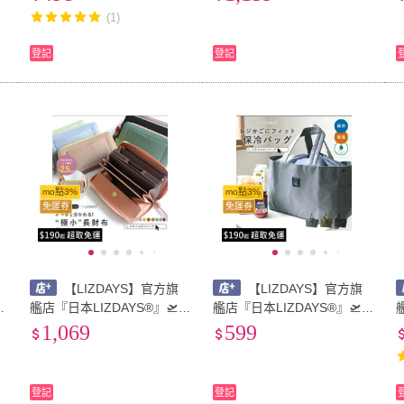
量化妝包 圓筒設計 直立存放
潑水 輕便 肩背手提兩用 母
(1)
梳妝盒#49810
親節禮物#70525
登記
登記
mo點3%
mo點3%
免運券
免運券
【LIZDAYS】官方旗
【LIZDAYS】官方旗
店
艦店『日本LIZDAYS®』🛫改
艦店『日本LIZDAYS®』🛫保
%
小版熱銷 真皮撞色 零錢自動
冷保溫 防潑水大容量 環保購
1,069
599
分離 防盜 風琴拉鍊長夾 大
物袋 購物籃袋 可折疊 自立#
容量 #65136
7021R
登記
登記