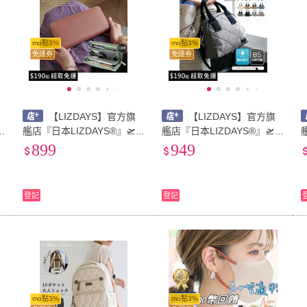
mo點3%
mo點3%
免運券
免運券
【LIZDAYS】官方旗
【LIZDAYS】官方旗
真
艦店『日本LIZDAYS®』🛫大
艦店『日本LIZDAYS®』🛫防
容量拉鍊長夾 附防盜隔層 真
潑水 B5 絎縫尼龍包 手提肩
899
949
牛皮材質#65116
背兩用包#3367R
0
登記
登記
mo點3%
mo點3%