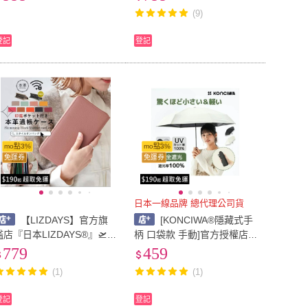
10 個口袋 #153R
極小輕薄 拉鍊長夾 皮夾 錢
(9)
包 真皮牛革#66115
登記
登記
mo點3%
mo點3%
免運券
免運券
日本一線品牌 總代理公司貨
【LIZDAYS】官方旗
[KONCIWA®隱藏式手
艦店『日本LIZDAYS®』🛫存
柄 口袋款 手動]官方授權店
摺收納包 真皮保護套 金融卡
☂完全遮光 直徑88公分 晴雨
779
459
收納 防盜刷保護 印章隔層
兩用 6骨 4級防撥水
(1)
(1)
多收納功能 #65106
登記
登記