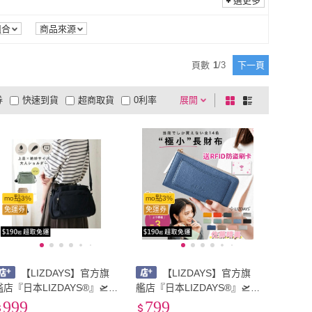
選更多
組合
商品來源
頁數
1
/
3
下一頁
券
快速到貨
超商取貨
0利率
展開
棋
條
品有量
有影片
電視購物
盤
列
到付款
超商付款
5
式
式
以上
1
及以上
mo點3%
mo點3%
免運券
免運券
【LIZDAYS】官方旗
【LIZDAYS】官方旗
艦店『日本LIZDAYS®』🛫簡
艦店『日本LIZDAYS®』🛫送
約 輕量 防潑水 尼龍 肩背包
訂製防盜刷卡 輕薄 大容量
999
799