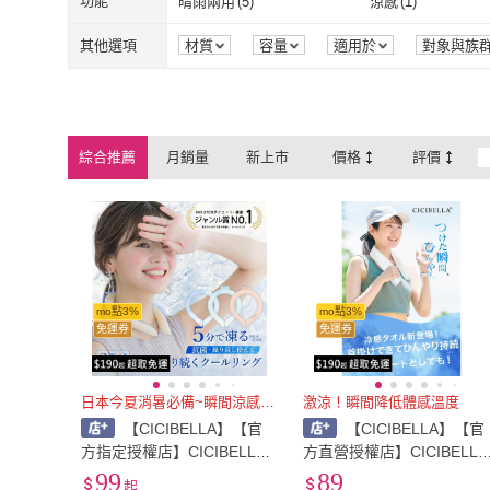
功能
晴雨兩用
(
5
)
涼感
(
1
)
晴雨兩用
(
5
)
涼感
(
1
)
其他選項
材質
容量
適用於
對象與族
綜合推薦
月銷量
新上市
價格
評價
mo點3%
mo點3%
免運券
免運券
日本今夏消暑必備~瞬間涼感神器
激涼！瞬間降低體感溫度
【CICIBELLA】【官
【CICIBELLA】【官
方指定授權店】CICIBELLA
方直營授權店】CICIBELLA
涼感頸圈『❄️日本新技術降溫
超涼感濕紙巾7片(加大版)
99
89
起