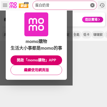
蛋白奶昔
義美生醫
造訪賣場
高蛋白
代餐
輕奶昔
輕蛋白
控卡
飽足
全能
低卡
啵啵飲
momo購物
生活大小事都是momo的事
開啟「momo購物」APP
繼續使用網頁版