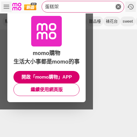
蛋糕架
點心架
甜點架
蛋糕盤
蛋糕台
水果盤
甜品檯
裱花台
sweet
momo購物
生活大小事都是momo的事
開啟「momo購物」APP
繼續使用網頁版