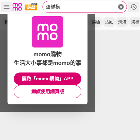
蛋糕模
圓形模
不沾
硬膜
活動
凸點
雙塗層
陽極
活底
烘焙
烤模
momo購物
生活大小事都是momo的事
開啟「momo購物」APP
繼續使用網頁版