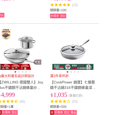
用)
品/廚具/家居生活
(13)
總銷量>100
登記
折價券
登記
由義大利著名設計師設計
滿1件享95折
【ZWILLING 德國雙人】Joy
【CookPower 鍋寶】七層壓
Plus不鏽鋼不沾鍋蜂巢炒鍋3
鑄不沾鍋316不鏽鋼蜂巢深煎
0cm贈Joy不鏽鋼雙耳湯鍋20
鍋30CM-含蓋(IH/電磁爐適
4,999
1,035
(售價已折)
cm(德國雙人牌集團官方直
用)
(66)
(43)
營)
總銷量>1萬
總銷量>500
速
折價券
登記
速
折價券
登記
贈品