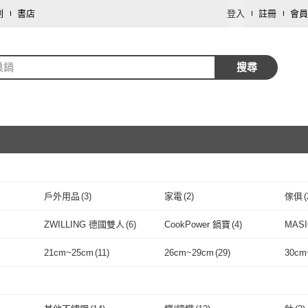
劃
書店
登入
註冊
會員
巢鍋
搜尋
戶外用品
(
3
)
家電
(
2
)
傢俱
(
取消
ZWILLING 德國雙人
(
6
)
CookPower 鍋寶
(
4
)
MAS
取消
想
(
5
)
ZWILLING 德國雙人
(
6
)
CookPower 鍋寶
(
4
)
Zodiac 諾帝亞
(
2
)
one-meter
(
1
)
NEO
21cm~25cm
(
11
)
26cm~29cm
(
29
)
30cm
Zodiac 諾帝亞
(
2
)
one-meter
取消
(
1
)
Arnest
(
3
)
好拾物
(
4
)
SY 
16
)
21cm~25cm
(
11
)
26cm~29cm
(
29
)
Arnest
(
3
)
好拾物
(
4
)
LINOX
(
1
)
咪咪購物
(
1
)
小麥
取消