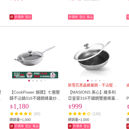
速
折價券
登記
折價券
登記
贈品
新雪花黑晶蜂巢鍋、不沾堅硬耐磨
壓
【CookPower 鍋寶】七層壓
【MASIONS 美心】維多利
鍋
鑄不沾鍋316不鏽鋼蜂巢炒鍋
亞皇家316不鏽鋼雙層蜂巢雪
32CM-含蓋(IH/電磁爐適用)
花鍋不沾平底鍋32cm(台灣
1,180
999
製/不挑爐具)
(90)
(146)
總銷量>1,000
總銷量>1,000
速
折價券
登記
贈品
速
折價券
登記