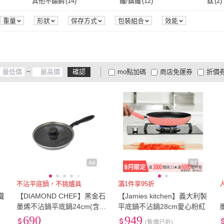
其他不鏽鋼
(
14
)
鐵/鑄鐵
(
12
)
鈦
(
2
)
爾
(
10
)
LINOX
(
1
)
咪咪購物
(
1
)
勳風
(
1
)
生活King
(
1
)
優廚
)
其他不鏽鋼
(
14
)
鐵/鑄鐵
(
12
)
塑料
(
5
)
不鏽鋼
(
1
)
鑄鐵
(
重量
形狀
保存方式
包裝組合
效能
勳風
(
1
)
生活King
(
1
)
Chill Outdoor
(
1
)
Ho覓好物
(
2
)
蕉蕉
塑料
(
5
)
不鏽鋼
(
1
)
(
1
)
Chill Outdoor
(
1
)
Ho覓好物
(
2
)
~
確認
mo點加碼
商店免運券
折價
大家電安心配
大家電快配
商
低溫宅配
定期配/分次配
貨
4
及以上
3
及以上
2
及
Ad
Ad
不沾平底鍋，不挑爐具
滿1件享95折
鐵
【DIAMOND CHEF】黑金石
【Jamies kitchen】義大利製
墨烯不沾鍋平底鍋24cm(含
平底鍋不沾鍋28cm愛心粉紅
蓋/IH爐可用/平煎鍋)
690
949
(售價已折)