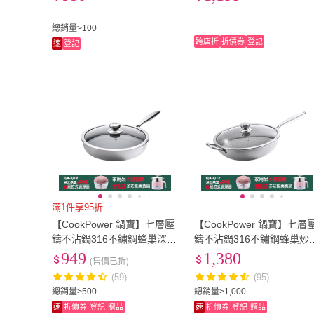
菜鍋)
鐵鍋
總銷量>100
跨店折
折價券
登記
速
登記
滿1件享95折
【CookPower 鍋寶】七層壓
【CookPower 鍋寶】七層
鑄不沾鍋316不鏽鋼蜂巢深煎
鑄不沾鍋316不鏽鋼蜂巢炒
鍋28CM-含蓋(IH/電磁爐適
36CM-含蓋(IH/電磁爐適用)
949
1,380
(售價已折)
用)
(59)
(95)
總銷量>500
總銷量>1,000
速
折價券
登記
贈品
速
折價券
登記
贈品