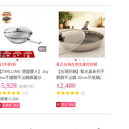
滿1件享6折
真正台灣在地生產的好鍋
【ZWILLING 德國雙人】Joy
【台灣好鍋】藍水晶系列不
Plus不鏽鋼不沾鍋蜂巢炒鍋3
銹鋼不沾鍋 32cm平底鍋(不
0cm含蓋(德國雙人牌集團官
含鋁/3D蜂巢式格網/SGS認
5,928
2,480
(售價已折)
方直營)
証/台灣製造/玻璃鍋蓋)
(10)
(2)
銷量>1,000
速
登記
贈品
速
折價券
登記