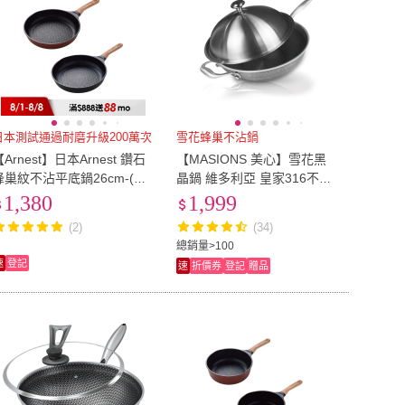
日本測試通過耐磨升級200萬次
雪花蜂巢不沾鍋
【Arnest】日本Arnest 鑽石
【MASIONS 美心】雪花黑
蜂巢紋不沾平底鍋26cm-(兩
晶鍋 維多利亞 皇家316不鏽
色任選一/韓國製/200萬次耐
鋼八層複合鋼蜂巢鍋(36cm
1,380
1,999
磨/木紋把手)
台灣製造 附不鏽鋼蓋)
(2)
(34)
總銷量>100
速
登記
速
折價券
登記
贈品