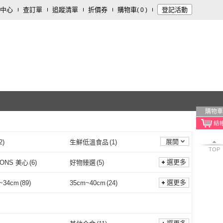
中心
查訂單
追蹤清單
折價券
購物車
登記活動
(
0
)
購物車
展開
2
)
生鮮低溫食品
(
1
)
TOP
選更多
IONS 美心
(
6
)
好物臻選
(
5
)
MASIONS 美心
(
6
)
好物臻選
(
5
)
FLAM
(
2
)
台灣好鍋
(
12
)
選更多
~34cm
(
89
)
35cm~40cm
(
24
)
NEOFLAM
(
2
)
台灣好鍋
(
12
)
膳原
(
1
)
HOLA
(
6
)
30cm~34cm
(
89
)
35cm~40cm
(
24
)
SY 膳原
(
1
)
HOLA
(
6
)
購物
(
1
)
UdiLife
(
1
)