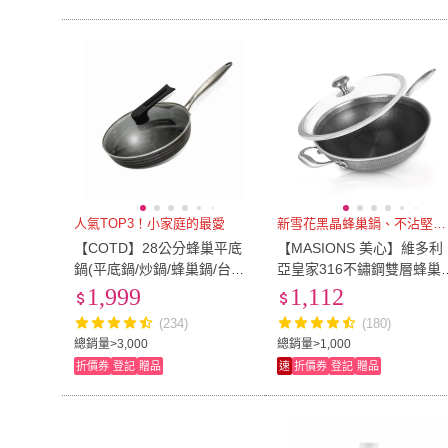
人氣TOP3！小家庭的最愛
新雪花黑晶蜂巢鍋、不沾堅硬耐磨
【COTD】28公分蜂巢平底
【MASIONS 美心】維多利
鍋(平底鍋/炒鍋/蜂巢鍋/台灣
亞皇家316不鏽鋼雙層蜂巢
出貨)
花鍋不沾炒鍋32cm(台灣製/
1,999
1,112
不挑爐具)
(234)
(180)
總銷量>3,000
總銷量>1,000
折價券
登記
贈品
速
折價券
登記
贈品