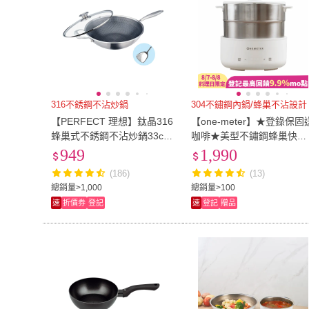
316不銹鋼不沾炒鍋
304不鏽鋼內鍋/蜂巢不沾設計
【PERFECT 理想】鈦晶316
【one-meter】★登錄保固
蜂巢式不銹鋼不沾炒鍋33cm
咖啡★美型不鏽鋼蜂巢快煮
附蓋+煎匙 台灣製造(不挑爐
鍋(OPK-25043FD)
949
1,990
具 蜂窩式 不沾鍋)
(186)
(13)
總銷量>1,000
總銷量>100
速
折價券
登記
速
登記
贈品