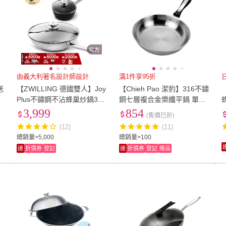
由義大利著名設計師設計
滿1件享95折
送
【ZWILLING 德國雙人】Joy
【Chieh Pao 潔豹】316不鏽
Plus不鏽鋼不沾蜂巢炒鍋30c
鋼七層複合金樂纖平鍋 單把
m贈Enjoy不沾湯鍋20cm(德
30CM(蜂巢式導磁底 IH爐可
3,999
854
(售價已折)
國雙人牌集團官方直營)
用 SGS檢驗合格)
(12)
(11)
總銷量>5,000
總銷量>100
速
折價券
登記
速
折價券
登記
贈品