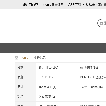
回首頁
momo富立保險
APP下載
點點賺分潤計
蜂
Home
搜尋結果
分類
餐廚用品
(
199
)
寢具傢飾
(
15
)
修繕裝潢
(
1
)
品牌
COTD
(
11
)
PERFECT 理想
(
5
)
COTD
(
11
)
PERFECT 理
鼎匠
(
15
)
Summit
(
12
)
尺寸
16cm以下
(
1
)
17cm~20cm
(
16
)
鼎匠
(
15
)
Summit
(
12
)
Chieh Pao 潔豹
(
1
)
星優
(
3
)
16cm以下
(
1
)
17cm~20cm
(
41cm以上
(
8
)
功能
過壓保護
(
1
)
Chieh Pao 潔豹
(
1
)
星優
(
3
)
ELO
(
3
)
CLARE 可蕾爾
(
10
)
41cm以上
(
8
)
過壓保護
(
1
)