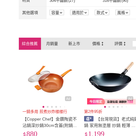
材質
304不鏽鋼
(
27
)
316不鏽鋼
(
90
)
ELO
(
3
)
CLARE 可蕾
SILWA 西華
(
1
)
御膳坊
(
2
)
304不鏽鋼
(
27
)
316不鏽鋼
(
90
珪藻土
(
2
)
金屬
(
4
)
其他選項
容量
適用於
款式
風格
SILWA 西華
(
1
)
御膳坊
(
2
)
u-ta
(
1
)
XINGMU 興沐
(
1
)
珪藻土
(
2
)
金屬
(
4
)
不鏽鋼
(
1
)
u-ta
(
1
)
XINGMU 興沐
不鏽鋼
(
1
)
綜合推薦
月銷量
新上市
價格
評價
Ad
Ad
一鍋多用 煎煮炒炸樣樣行
第2件95折
【Copper Chef】金鑽陶瓷不
【台灣現貨】老式純
沾鍋深炒鍋30cm含蓋(附鍋
鍋 家用無塗層 炒鍋 輕薄 不
蓋/鍋鏟/炸物籃/IH爐可用/炒
粘鍋 燃氣灶 圓底鐵鍋 炒鍋
880
1,199