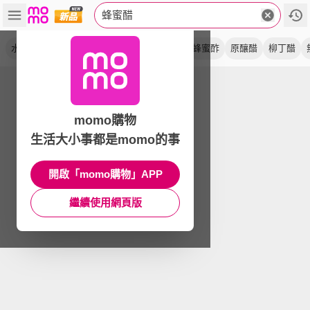
蜂蜜醋
水果醋
陳釀
梅子醋
含鋼瓶
未稀釋
蜂蜜酢
原釀醋
柳丁醋
momo購物
生活大小事都是momo的事
開啟「momo購物」APP
繼續使用網頁版