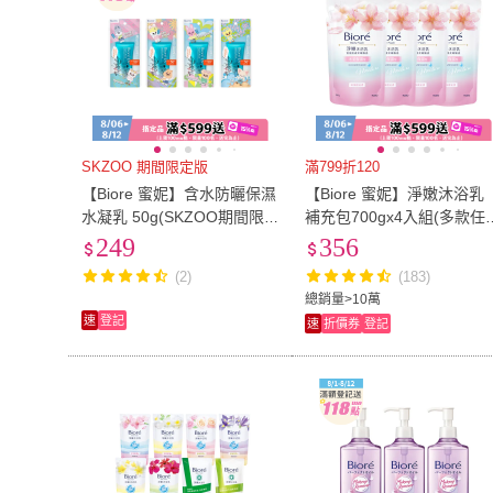
SKZOO 期間限定版
滿799折120
【Biore 蜜妮】含水防曬保濕
【Biore 蜜妮】淨嫩沐浴乳
水凝乳 50g(SKZOO期間限
補充包700gx4入組(多款任
定)
選)
249
356
(2)
(183)
總銷量>10萬
速
登記
速
折價券
登記