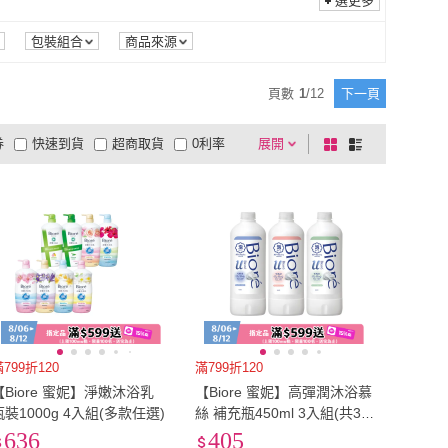
選更多
包裝組合
商品來源
頁數
1
/
12
下一頁
券
快速到貨
超商取貨
0利率
展開
棋
條
品有量
有影片
電視購物
盤
列
到付款
超商付款
5
式
式
以上
1
及以上
799折120
滿799折120
【Biore 蜜妮】淨嫩沐浴乳
【Biore 蜜妮】高彈潤沐浴慕
瓶裝1000g 4入組(多款任選)
絲 補充瓶450ml 3入組(共3
款可選)
636
405