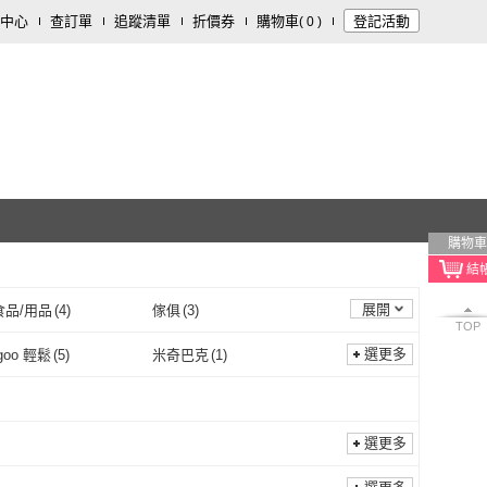
中心
查訂單
追蹤清單
折價券
購物車
登記活動
(
0
)
購物車
展開
食品/用品
(
4
)
傢俱
(
3
)
TOP
選更多
goo 輕鬆
(
5
)
米奇巴克
(
1
)
Easygoo 輕鬆
(
5
)
米奇巴克
(
1
)
選更多