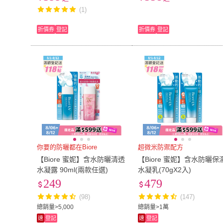
200mL 泡沫洗面乳 洗顏慕斯
膜洗面乳
(1)
折價券
登記
折價券
登記
你要的防曬都在Biore
超微米防禦配方
【Biore 蜜妮】含水防曬清透
【Biore 蜜妮】含水防曬保
水凝露 90ml(兩款任選)
水凝乳(70gX2入)
249
479
(98)
(147)
總銷量>5,000
總銷量>1萬
速
登記
速
登記