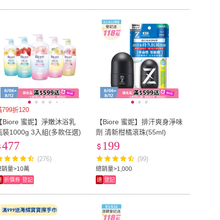
799折120
【Biore 蜜妮】淨嫩沐浴乳
【Biore 蜜妮】排汗爽身淨味
瓶裝1000g 3入組(多款任選)
劑 清新柑橘滾珠(55ml)
477
199
(276)
(99)
總銷量>10萬
總銷量>1,000
速
折價券
登記
速
登記