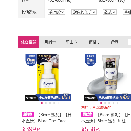
容量
401~600ml
(
8
)
601~800ml
(
16
)
401~600ml
(
8
)
601~800ml
(
1
其他選項
適用於
對象與族群
款式
香
綜合推薦
月銷量
新上市
價格
評價
Ad
Ad
角栓崩解深層洗顏
【Biore 蜜妮】【日
【Biore 蜜妮】【
本直送】Biore The Face 綿
本直送】Biore 蜜妮 角栓崩
密泡沫洗面乳 Smooth Clear
壞洗顏乳 180g 角栓崩解 泥
399
558
起
起