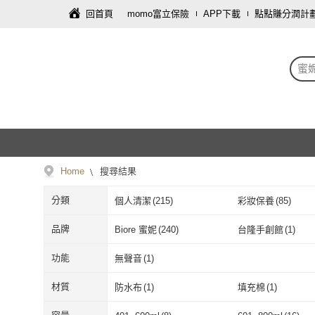
回首頁
momo富立保險
APP下載
點點賺分潤計
蜜
Home
搜尋結果
分類
個人清潔
(
215
)
彩妝保養
(
85
)
食品飲料
(
1
)
母嬰/童
(
1
)
品牌
Biore 蜜妮
(
240
)
台隆手創館
(
1
)
Biore 蜜妮
(
240
)
台隆手創館
(
1
)
J&N
(
2
)
miniMAX 蜜妮美思
功能
無聲音
(
1
)
J&N
(
2
)
miniMAX 蜜
無聲音
(
1
)
材質
防水布
(
1
)
填充棉
(
1
)
防水布
(
1
)
填充棉
(
1
)