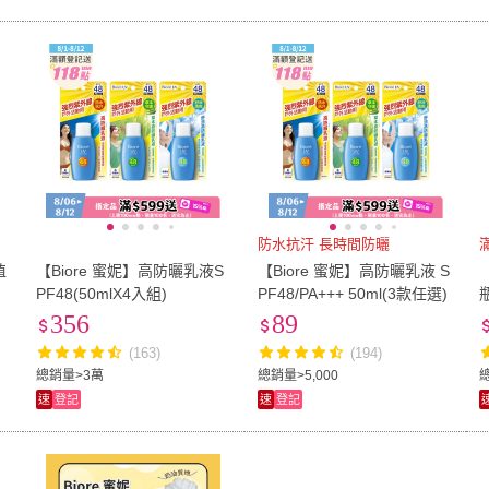
防水抗汗 長時間防曬
滿
值
【Biore 蜜妮】高防曬乳液S
【Biore 蜜妮】高防曬乳液 S
PF48(50mlX4入組)
PF48/PA+++ 50ml(3款任選)
356
89
(163)
(194)
總銷量>3萬
總銷量>5,000
速
登記
速
登記