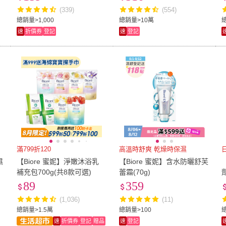
(339)
(554)
總銷量>1,000
總銷量>10萬
速
折價券
登記
速
登記
滿799折120
高溫時舒爽 乾燥時保濕
濕
【Biore 蜜妮】淨嫩沐浴乳
【Biore 蜜妮】含水防曬舒芙
補充包700g(共8款可選)
蕾霜(70g)
89
359
(1,036)
(11)
總銷量>1.5萬
總銷量>100
總
速
折價券
登記
贈品
速
登記