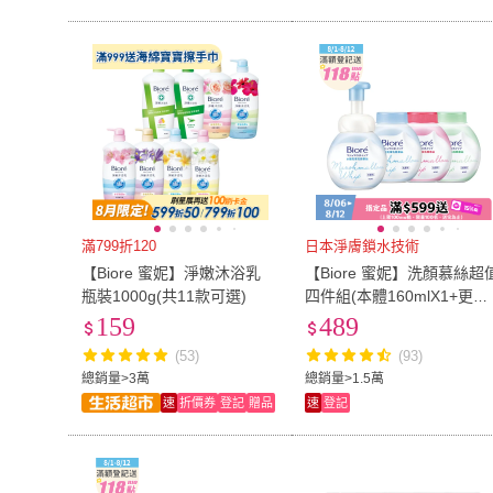
滿799折120
日本淨膚鎖水技術
【Biore 蜜妮】淨嫩沐浴乳
【Biore 蜜妮】洗顏慕絲超
瓶裝1000g(共11款可選)
四件組(本體160mlX1+更替
瓶160mlX3)
159
489
(53)
(93)
總銷量>3萬
總銷量>1.5萬
速
折價券
登記
贈品
速
登記