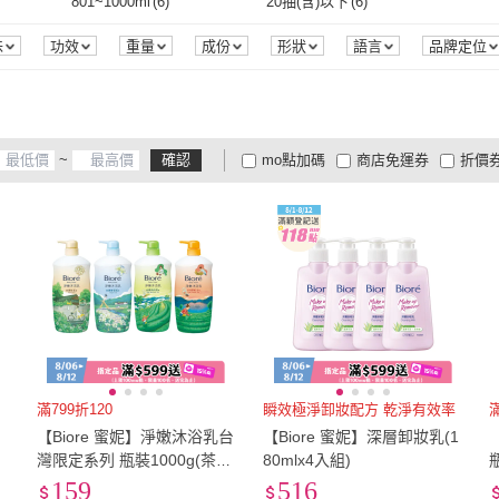
801~1000ml
(
6
)
20抽(含)以下
(
6
)
6
)
801~1000ml
(
6
)
20抽(含)以下
(
6
)
味
功效
重量
成份
形狀
語言
品牌定位
~
確認
mo點加碼
商店免運券
折價
大家電安心配
大家電快配
商
低溫宅配
定期配/分次配
貨
4
及以上
3
及以上
2
及
滿799折120
瞬效極淨卸妝配方 乾淨有效率
滿
日
【Biore 蜜妮】淨嫩沐浴乳台
【Biore 蜜妮】深層卸妝乳(1
灣限定系列 瓶裝1000g(茶香/
80mlx4入組)
花香 共4款任選)
159
516