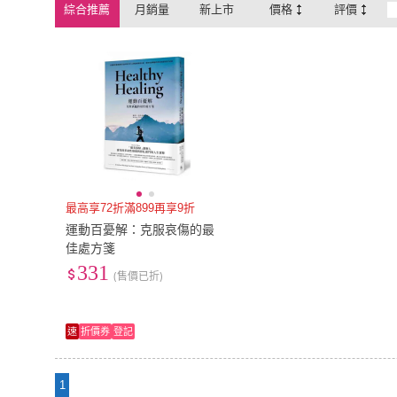
綜合推薦
月銷量
新上市
價格
評價
最高享72折滿899再享9折
運動百憂解：克服哀傷的最
佳處方箋
331
(售價已折)
速
折價券
登記
1