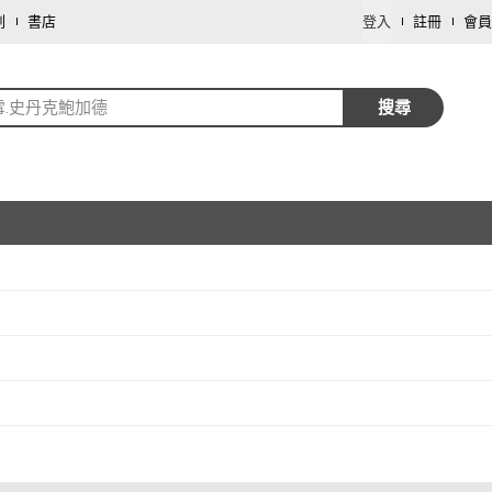
劃
書店
登入
註冊
會員
雪.史丹克鮑加德
搜尋
取消
取消