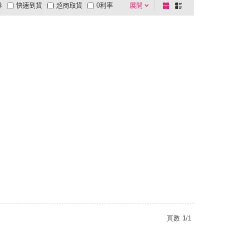
券
快速到貨
超商取貨
0利率
展開
棋
條
品有量
有影片
電視購物
盤
列
到付款
超商付款
5
式
式
以上
1
及以上
頁數
1
/
1