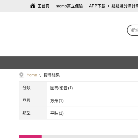
回首頁
momo富立保險
APP下載
點點賺分潤計
蜜
Home
搜尋結果
分類
圖書/影音
(
1
)
品牌
方舟
(
1
)
方舟
(
1
)
類型
平裝
(
1
)
平裝
(
1
)