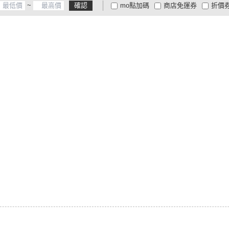
~
確認
mo點加碼
商店免運券
折價
大家電安心配
大家電快配
商
低溫宅配
定期配/分次配
貨
4
及以上
3
及以上
2
及