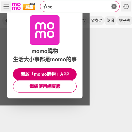
衣夾
不鏽鋼
無痕
防風
強力
晾曬夾
曬衣架
吊襪架
防滑
襪子夾
momo購物
生活大小事都是momo的事
開啟「momo購物」APP
繼續使用網頁版