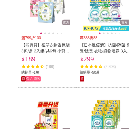
滿799折100
滿888折88
【熊寶貝】植萃衣物香氛袋
【日本風倍清】抗菌/除菌·
3包/盒 2入組(共6包 小蒼蘭/
臭/除臭 衣物/織物噴霧 3入
玫瑰/茉莉)
值組(高效除菌/綠茶清香/無
189
299
香型 任選)
(166)
(2,803)
總銷量>1萬
總銷量>50萬
速
登記
贈品
速