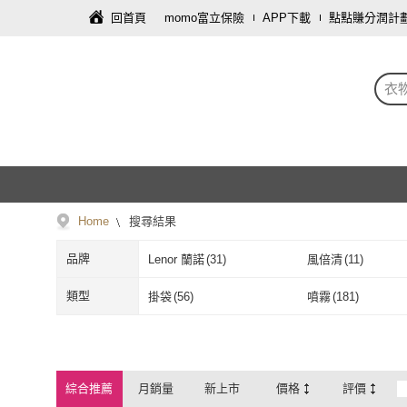
回首頁
momo富立保險
APP下載
點點賺分潤計
衣
Home
搜尋結果
品牌
Lenor 蘭諾
(
31
)
風倍清
(
11
)
Lenor 蘭諾
(
31
)
風倍清
(
11
)
Laundrin
(
22
)
Amaze 森林擴香
(
2
類型
掛袋
(
56
)
噴霧
(
181
)
Laundrin
(
22
)
Amaze 森林
皂福
(
3
)
Kao 花王
(
11
)
掛袋
(
56
)
噴霧
(
181
)
皂福
(
3
)
Kao 花王
(
11
)
Astonish 英國潔
(
2
)
LAVONS
(
8
)
綜合推薦
月銷量
新上市
價格
評價
Astonish 英國潔
(
2
)
LAVONS
(
8
)
雞仔牌
(
6
)
Naturero 植淨林
(
1
)