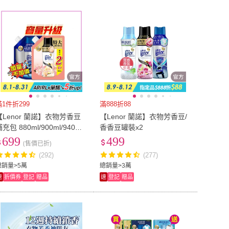
到付款
超商付款
5
式
式
室翲香
(
1
)
夢巴黎
(
8
)
實驗室
(
7
)
小林製藥
(
4
)
以上
1
及以上
野田實驗室
(
7
)
小林製藥
(
4
)
NA MAHAALO
(
3
)
VERTBLANC
(
1
)
OHANA MAHAALO
(
3
)
VERTBLANC
(
1
)
NCE
(
1
)
Snuggle
(
1
)
BOUNCE
(
1
)
Snuggle
(
1
)
滿1件折299
滿888折88
【Lenor 蘭諾】衣物芳香豆
【Lenor 蘭諾】衣物芳香豆/
充包 880ml/900ml/940ml
香香豆罐裝x2
x2入(香香豆/芳香顆粒/抗菌
699
499
(售價已折)
豆/香氛精油豆)
(292)
(277)
總銷量>5萬
總銷量>3萬
速
折價券
登記
贈品
速
登記
贈品