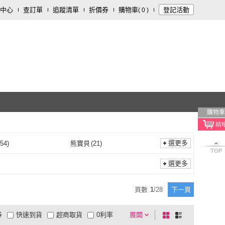
中心
查訂單
追蹤清單
折價券
購物車
登記活動
(
0
)
購物車
選更多
54
)
熊寶貝
(
21
)
TOP
P&G
(
54
)
熊寶貝
(
21
)
Beckmann 貝克曼博士
(
6
)
LION 獅王
(
11
)
選更多
Dr.Beckmann 貝克曼博
(
6
)
LION 獅王
(
11
)
i Life 清檜
(
4
)
LG 樂金
(
1
)
頁數
1
/
28
下一頁
士
Hinoki Life 清檜
(
4
)
LG 樂金
(
1
)
手創館
(
4
)
Bold
(
1
)
券
快速到貨
超商取貨
0利率
展開
棋
條
台隆手創館
(
4
)
Bold
(
1
)
香
(
1
)
夢巴黎
(
8
)
品有量
有影片
電視購物
盤
列