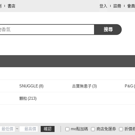
劃
書店
登入
註冊
會員
物香氛
搜尋
取消
SNUGGLE
(
8
)
古寶無患子
(
3
)
P&G
(
取消
SNUGGLE
(
8
)
古寶無患子
(
3
)
0
)
淨毒五郎
(
1
)
ORPHEA 歐菲雅
(
5
)
Dr.
顆粒
(
213
)
擴香
(
20
)
淨毒五郎
(
1
)
ORPHEA 歐菲雅
(
5
)
愛戀花草
(
115
)
花仙子
(
6
)
Hinok
顆粒
(
213
)
愛戀花草
(
115
)
花仙子
(
6
)
method 美則
(
1
)
清淨海
(
3
)
台隆
~
確認
mo點加碼
商店免運券
折價
method 美則
(
1
)
清淨海
(
3
)
Febreze
(
4
)
白元
(
10
)
室翲
大家電安心配
大家電快配
商