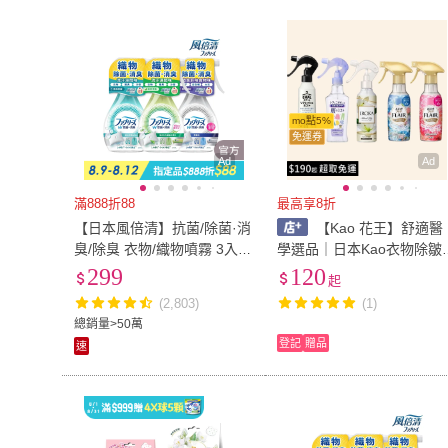
雞仔牌
(
6
)
Naturero 植
JOEKI
(
6
)
W.DRESSROOM
(
JOEKI
(
6
)
W.DRESSRO
Kirkland Signature 科克蘭
(
2
)
Unicare
(
1
)
Kirkland Signature 科克
(
2
)
Unicare
(
1
)
DREAMCATCHER
(
1
)
CHARA 微百貨
(
2
)
mo點5%
免運券
蘭
DREAMCATCHER
(
1
)
CHARA 微百
HETRAS
(
4
)
奇哥
(
2
)
Ad
Ad
HETRAS
(
4
)
奇哥
(
2
)
滿888折88
最高享8折
【日本風倍清】抗菌/除菌·消
【Kao 花王】舒適醫
臭/除臭 衣物/織物噴霧 3入超
學選品｜日本Kao衣物除皺
值組(高效除菌/綠茶清香/無
臭噴霧系列｜花香・無香・
299
120
起
香型 任選)
香氛款（200ml／270ml）
(2,803)
(1)
總銷量>50萬
登記
贈品
速