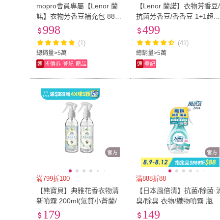
mopro會員專屬【Lenor 蘭
【Lenor 蘭諾】衣物芳香豆
諾】衣物芳香豆補充包 880
抗菌芳香豆/香香豆 1+1超
ml/900ml/940ml x2入(香香
組 (任選)
998
499
豆/芳香豆/香氛精油豆)
(1)
(41)
總銷量>5萬
總銷量>5萬
速
折價券
登記
贈品
速
登記
滿799折100
滿888折88
【熊寶貝】典雅花香衣物清
【日本風倍清】抗菌/除菌·
新噴霧 200ml(氣質小蒼蘭/清
臭/除臭 衣物/織物噴霧 瓶裝
新茉莉)
70ml(高效除菌/綠茶清香/無
179
149