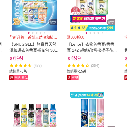
全新升級，首創天然溫和植物原料
滿888折88
消
【SNUGGLE】熊寶貝天然
【Lenor】衣物芳香豆/香香
超
溫和護衣芳香豆補充包 300
豆 1+2 超值組(雪松梔子花/
ml 8入組(五款任選)
清晨草木/甜花石榴香/青檸紫
699
499
羅蘭/甜柔麝香)
(677)
(384)
總銷量>5萬
總銷量>15萬
速
登記
贈品
速
登記