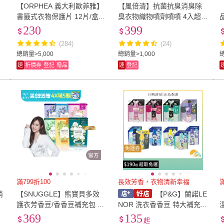
/
【ORPHEA 義大利歐菲雅】
【風倍清】抗菌抗臭消臭除
值
書籤式衣物保護片 12片/盒
臭衣物織物噴劑噴噴 4入超
(經典花香/薰衣草/原木/佛手
值組（高效除菌/綠茶清香）
230
399
柑)
(284)
(24)
總銷量>5,000
總銷量>1,000
速
折價券
登記
贈品
速
登記
免運券
滿799折100
長效芳香，衣物清新幸福
滿
消
【SNUGGLE】熊寶貝多效
【P&G】蘭諾LE
3
護衣芳香豆/香香豆補充包 30
NOR 洗衣香香豆 特大補充包
0ml 3入組(共900ml 6款質感
1040ml 1410ml
369
135
起