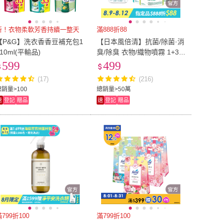
新！衣物柔軟芳香持續一整天
滿888折88
【P&G】洗衣香香豆補充包1
【日本風倍清】抗菌/除菌·消
410ml(平輸品)
臭/除臭 衣物/織物噴霧 1+3
超值組(高效除菌/綠茶清香/
599
499
無香型 任選)
(17)
(216)
總銷量>100
總銷量>50萬
速
登記
贈品
速
登記
贈品
799折100
滿799折100