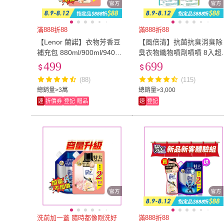
滿888折88
滿888折88
【Lenor 蘭諾】衣物芳香豆
【風倍清】抗菌抗臭消臭除
補充包 880ml/900ml/940ml
臭衣物織物噴劑噴噴 8入超
(香香豆/芳香顆粒/抗菌豆/香
值組（高效除菌/綠茶清香
499
699
氛精油豆）-隨時都像剛洗好
(88)
(115)
總銷量>3萬
總銷量>3,000
速
折價券
登記
贈品
速
登記
洗前加一蓋 隨時都像剛洗好
滿888折88