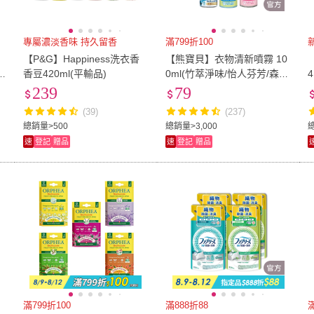
專屬濃淡香味 持久留香
滿799折100
【P&G】Happiness洗衣香
【熊寶貝】衣物清新噴霧 10
香豆420ml(平輸品)
0ml(竹萃淨味/怡人芬芳/森林
）
瀑布)
239
79
(39)
(237)
總銷量>500
總銷量>3,000
速
登記
贈品
速
登記
贈品
滿799折100
滿888折88
滿