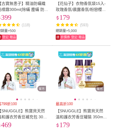
【古寶無患子】精油防蟎織
【花仙子】衣物香氛袋15入-
品噴霧300ml(除蟎 塵蟎 防蟎
玫瑰香氛/晨露香氛/粉戀櫻花
除蹣 塵蹣)
(3入/組-共5組)
399
179
(118)
(593)
總銷量>500
總銷量>5,000
速
登記
贈品
速
折價券
登記
贈品
799折100
最高折100
【SNUGGLE】熊寶貝天然
【SNUGGLE】熊寶貝天然
溫和護衣芳香豆補充包 300
溫和護衣芳香豆罐裝 350ml
ml 4入組(藍風鈴/梔子花白
(法國玫瑰X茉莉/藍風鈴X白
469
179