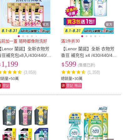
洗前加一蓋 隨時都像剛洗好
滿1件折30
【Lenor 蘭諾】全新衣物芳
【Lenor 蘭諾】全新 衣物芳
香豆補充包x8入/430/440/45
香豆 補充包 x4 /430/440/45
5ml(香香豆/抗菌豆/香氛精油
5ml(香香豆/抗菌豆/香氛精油
1,199
599
(售價已折)
豆)
豆)
(3,859)
(1,358)
總銷量>50萬
總銷量>30萬
速
登記
速
登記
贈品