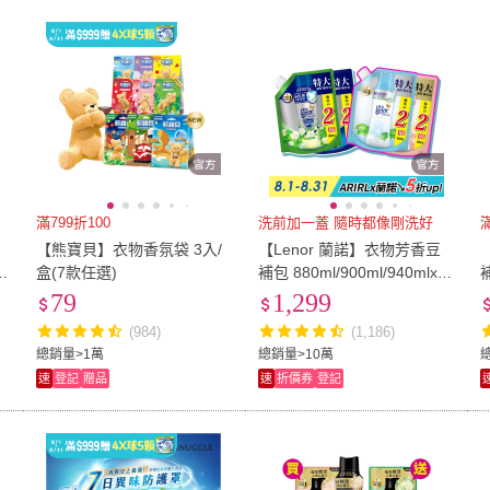
低溫宅配
定期配/分次配
貨
淨林
(
1
)
Febreze
(
4
)
白元
(
10
)
7
)
衣桔棒
(
2
)
Prosi 普洛斯
(
3
)
野田
4
及以上
3
及以上
2
及
OM
(
7
)
衣桔棒
(
2
)
Prosi 普洛斯
(
3
)
CLEAN 純境
(
1
)
日創生活
(
2
)
OHA
CLEAN 純境
(
1
)
日創生活
(
2
)
拼創生活
(
4
)
咪咪購物
(
6
)
BOU
貨
(
2
)
拼創生活
(
4
)
咪咪購物
(
6
)
滿799折100
洗前加一蓋 隨時都像剛洗好
【熊寶貝】衣物香氛袋 3入/
【Lenor 蘭諾】衣物芳香豆
除
盒(7款任選)
補包 880ml/900ml/940mlx4
補
入(香香豆/芳香顆粒/抗菌豆/
79
1,299
香氛精油豆)
(984)
(1,186)
總銷量>1萬
總銷量>10萬
速
登記
贈品
速
折價券
登記