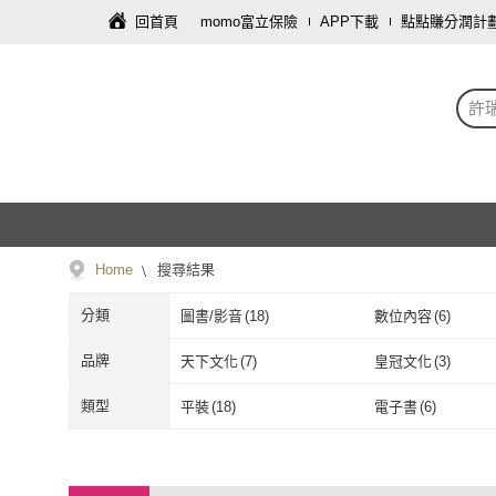
回首頁
momo富立保險
APP下載
點點賺分潤計
許
Home
搜尋結果
分類
圖書/影音
(
18
)
數位內容
(
6
)
品牌
天下文化
(
7
)
皇冠文化
(
3
)
天下文化
(
7
)
皇冠文化
(
3
)
衛城
(
1
)
方智
(
1
)
類型
平裝
(
18
)
電子書
(
6
)
衛城
(
1
)
方智
(
1
)
平裝
(
18
)
電子書
(
6
)