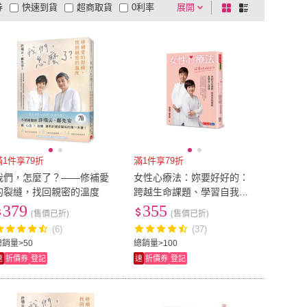
券
快速到貨
超商取貨
0利率
展開
棋
條
品有量
有影片
電視購物
盤
列
到付款
超商付款
5
式
式
以上
1
及以上
滿1件享79折
滿1件享79折
我們，怎麼了？——修補愛
女性心療法：妳要好好的：
的裂縫，找回親密的溫度
跨越生命課題、學習自我療
癒，重獲身心健康
379
355
(售價已折)
(售價已折)
(6)
(37)
總銷量>50
總銷量>100
速
折價券
登記
速
折價券
登記