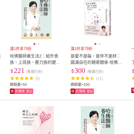
滿1件享79折
滿1件享79折
念
哈佛醫師養生法2：給外食
是愛不是礙，是伴不是絆：
族、上班族、壓力族的健康
圓滿自在的親密關係 哈佛醫
指南 從身體到心靈 全面安
師心能量
221
300
(售價已折)
(售價已折)
頓！
(6)
(11)
總銷量>50
總銷量>100
速
折價券
登記
速
折價券
登記