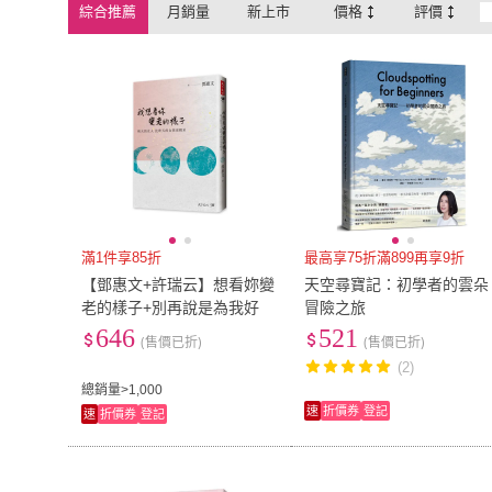
綜合推薦
月銷量
新上市
價格
評價
滿1件享85折
最高享75折滿899再享9折
【鄧惠文+許瑞云】想看妳變
天空尋寶記：初學者的雲朵
老的樣子+別再說是為我好
冒險之旅
646
521
(售價已折)
(售價已折)
(2)
總銷量>1,000
速
折價券
登記
速
折價券
登記