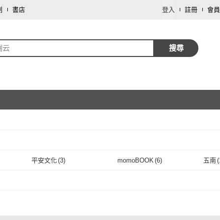
劃
書店
登入
註冊
會員
瑞云
搜尋
取消
平安文化
(
3
)
momoBOOK
(
6
)
五南
(
取消
平安文化
(
3
)
momoBOOK
(
6
)