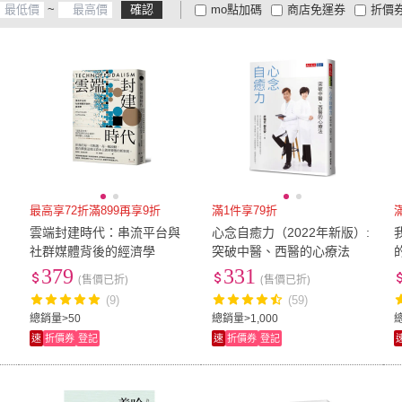
~
確認
mo點加碼
商店免運券
折價
大家電安心配
大家電快配
商
低溫宅配
定期配/分次配
貨
4
及以上
3
及以上
2
及
最高享72折滿899再享9折
滿1件享79折
雲端封建時代：串流平台與
心念自癒力（2022年新版）:
社群媒體背後的經濟學
突破中醫、西醫的心療法
379
331
(售價已折)
(售價已折)
(9)
(59)
總銷量>50
總銷量>1,000
速
折價券
登記
速
折價券
登記