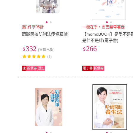
滿1件享95折
一機在手，圖書館帶著走
跟蹤騷擾防制法逐條釋論
【momoBOOK】是愛不是
是伴不是絆(電子書)
332
266
(售價已折)
(1)
速
折價券
登記
電子書
折價券