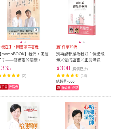
一機在手，圖書館帶著走
滿1件享79折
【momoBOOK】我們，怎麼
別再說都是為我好：情緒能
了？——修補愛的裂縫，找
量╳愛的語言╳正念溝通 改
回親密的溫度(電子書)
變家庭能量動力 化解家人關
335
300
(售價已折)
係難題
(2)
(18)
總銷量>500
電子書
折價券
速
折價券
登記