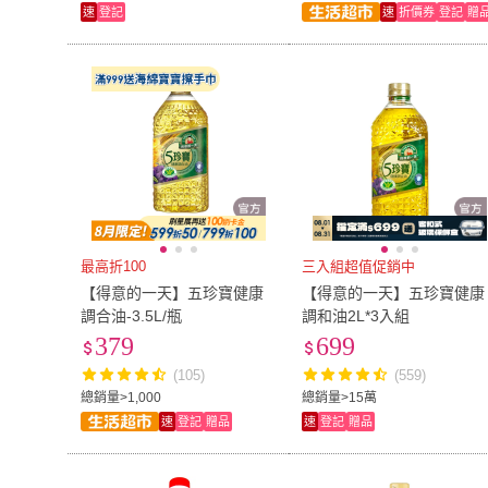
速
登記
速
折價券
登記
贈
最高折100
三入組超值促銷中
【得意的一天】五珍寶健康
【得意的一天】五珍寶健康
調合油-3.5L/瓶
調和油2L*3入組
379
699
(105)
(559)
總銷量>1,000
總銷量>15萬
速
登記
贈品
速
登記
贈品