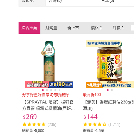
桶裝
(
1
)
瓶裝
(
5
)
製造地
台灣
(
5
)
日本
(
3
)
鍋物
(
9
)
煎
(
15
)
桶裝
(
1
)
瓶裝
(
5
)
台灣
(
5
)
日本
(
3
)
綜合推薦
月銷量
新上市
價格
評價
好拿好壓好攜帶均勻噴灑好控油
最高折100
【SPRAYPAL 噴寶】揚軒官
【義美】香爆紅蔥油230g(
方直營 噴霧式橄欖油(西班牙
添加)
純天然油、沙拉、冷盤、露
269
144
營、烤肉 噴霧油 噴噴油)
(235)
(1,711)
總銷量>5,000
總銷量>1.5萬