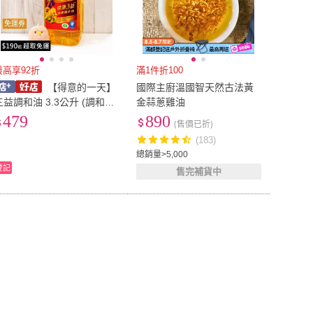
免運券
最高享92折
滿1件折100
【得意的一天】
國際主廚溫國智天然古法黃
三益調和油 3.3公升 (調和油
金蒜蔥雞油
食用油 就花遊 橄欖油 葵花
479
890
(售價已折)
油 葡萄籽油 玉米油)
(183)
總銷量>5,000
登記
售完補貨中