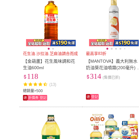
花生油.沙拉油.芝麻油調合而成
最高享83折
【金葫蘆】花生風味調和花
【MANTOVA】義大利無水
生油600ml
奶油葵花油噴霧(200毫升) 
hee butter Spray/烘焙必備/
118
314
(售價已折)
煎煮炒炸皆宜
(13)
總銷量>500
速
登記
速
折價券
登記