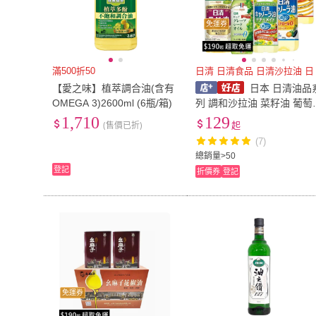
免運券
滿500折50
日清 日清食品 日清沙拉油 日
【愛之味】植萃調合油(含有
日本 日清油品
OMEGA 3)2600ml (6瓶/箱)
列 調和沙拉油 菜籽油 葡萄
籽油 自然取向 日清沙拉油
1,710
129
(售價已折)
起
日本沙拉油 大豆油 悠西將
(7)
總銷量>50
登記
折價券
登記
免運券