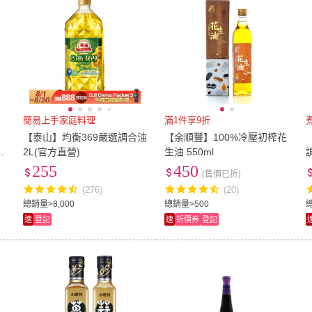
簡易上手家庭料理
滿1件享9折
【泰山】均衡369嚴選調合油
【余順豐】100%冷壓初榨花
G
2L(官方直營)
生油 550ml
255
450
(售價已折)
(276)
(20)
總銷量>8,000
總銷量>500
速
登記
速
折價券
登記