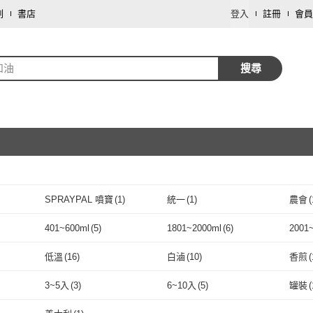
劃
書店
登入
註冊
會員
和油
搜尋
取消
SPRAYPAL 噴寶
(
1
)
統一
(
1
)
農會
(
取消
SPRAYPAL 噴寶
(
1
)
統一
(
1
)
愛之味
(
1
)
小磨坊
(
1
)
維義
(
401~600ml
(
5
)
1801~2000ml
(
6
)
2001
愛之味
(
1
)
小磨坊
取消
(
1
)
401~600ml
(
5
)
1801~2000ml
(
6
)
低溫
(
16
)
白滷
(
10
)
香煎
(
取消
低溫
(
16
)
白滷
(
10
)
煙燻
(
6
)
燉
(
10
)
滷
(
12
3~5入
(
3
)
6~10入
(
5
)
罐裝
(
煙燻
(
6
)
燉
取消
(
10
)
炒
(
17
)
水煮
(
6
)
蒸煮
(
3~5入
(
3
)
6~10入
(
5
)