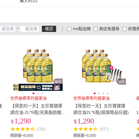
義大利
(
1
)
炒
(
17
)
水煮
(
6
)
義大利
(
1
)
~
確認
mo點加碼
商店免運券
折價
大家電安心配
大家電快配
商
低溫宅配
定期配/分次配
貨
4
及以上
3
及以上
2
及
世界級標準的健康油
世界級標準的健康油
鹽
【得意的一天】五珍寶健康
【得意的一天】五珍寶健康
調合油-2L*6瓶(完美脂肪酸比
調合油2L*6瓶(超值贈品任選)
4：8：1)
1,290
1,290
(780)
(837)
總銷量>8,000
總銷量>5,000