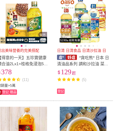
免運券
煮出美味營養的完美搭配
日清 日清食品 日清沙拉油 日
【得意的一天】五珍寶健康
*貪吃熊* 日本 日
調合油2Lx1+桂格免浸泡5
清油品系列 調和沙拉油 菜籽
+超纖穀飯1kgx1
油 葡萄籽油 自然取向 日清
378
129
起
沙拉油 日本沙拉油 大豆
(11)
(5)
總銷量>5萬
登記
速
登記
贈品