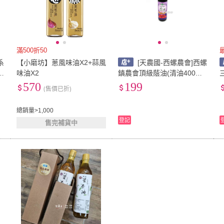
滿500折50
系
【小磨坊】蔥風味油X2+蒜風
[天農國-西螺農會]西螺
味油X2
鎮農會頂級蔭油(清油400ml)
*1瓶~有效期至2028年2月
570
199
(售價已折)
總銷量>1,000
登記
售完補貨中