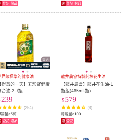
速
登記
贈品
速
登記
贈品
世界級標準的健康油
龍井農會特製純榨花生油
【得意的一天】五珍寶健康
【龍井農會】龍井花生油-1
調合油-2L/瓶
瓶組(465ml-瓶)
239
579
(254)
(8)
總銷量>5萬
總銷量>100
速
登記
贈品
速
登記