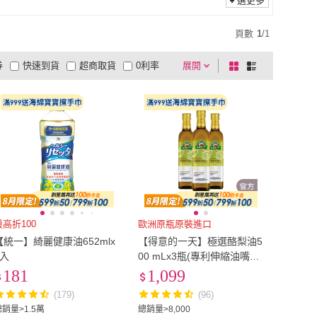
選更多
蒸煮
(
7
)
微波
(
6
)
頁數
1
/
1
券
快速到貨
超商取貨
0利率
展開
棋
條
品有量
有影片
電視購物
盤
列
到付款
超商付款
5
式
式
以上
1
及以上
最高折100
歐洲原瓶原裝進口
【統一】綺麗健康油652mlx
【得意的一天】極選酪梨油5
1入
00 mLx3瓶(專利伸縮油嘴設
計)
181
1,099
(179)
(96)
總銷量>1.5萬
總銷量>8,000