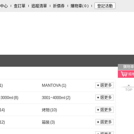
中心
查訂單
追蹤清單
折價券
購物車
登記活動
(
0
)
購物車
選更多
1
)
MANTOVA
(
1
)
TOP
農會
(
1
)
MANTOVA
(
1
)
1
)
余順豐
(
1
)
選更多
~3000ml
(
8
)
3001~4000ml
(
2
)
維義
(
1
)
余順豐
(
1
)
2001~3000ml
(
8
)
3001~4000ml
(
2
)
選更多
14
)
烤物
(
10
)
香煎
(
14
)
烤物
(
10
)
)
燒烤
(
8
)
選更多
12
)
箱裝
(
3
)
滷
(
12
)
燒烤
(
8
)
7
)
微波
(
6
)
罐裝
(
12
)
箱裝
(
3
)