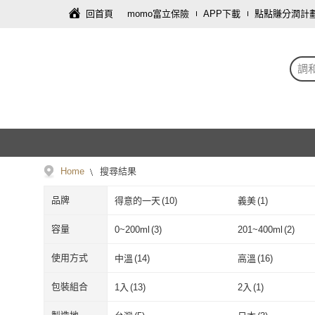
回首頁
momo富立保險
APP下載
點點賺分潤計
調
Home
搜尋結果
品牌
得意的一天
(
10
)
義美
(
1
)
得意的一天
(
10
)
義美
(
1
)
金葫蘆
(
1
)
泰山
(
1
)
容量
0~200ml
(
3
)
201~400ml
(
2
)
金葫蘆
(
1
)
泰山
(
1
)
溫國智的美食天地
(
1
)
0~200ml
(
3
)
201~400ml
(
2
)
使用方式
中溫
(
14
)
高溫
(
16
)
溫國智的美食天地
(
1
)
中溫
(
14
)
高溫
(
16
)
油炸
(
16
)
涼拌
(
8
)
包裝組合
1入
(
13
)
2入
(
1
)
油炸
(
16
)
涼拌
(
8
)
鍋物
(
9
)
煎
(
15
)
1入
(
13
)
2入
(
1
)